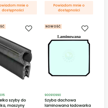
owiadom mnie o
Powiadom mnie o
dostępności
dostępności
ŚĆ
NOWOŚĆ
duktu
Kod produktu
015
900910990
elka szyby do
Szyba dachowa
ika, maszyny
laminowana ładowarka