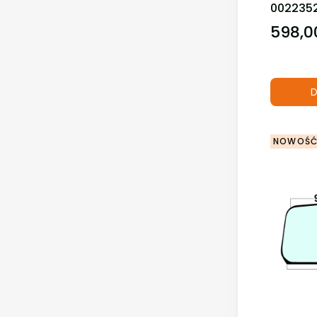
002235
598,00
Cena
D
NOWOŚ