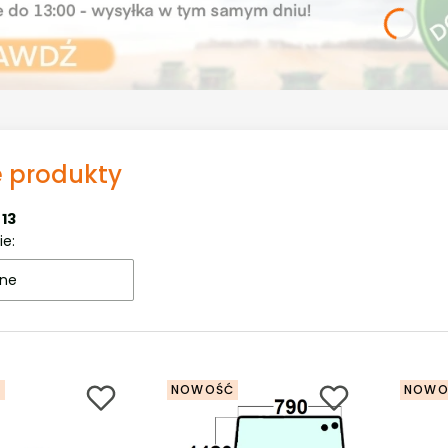
 produkty
:
13
 produktów
ie:
ne
Ć
NOWOŚĆ
NOWO