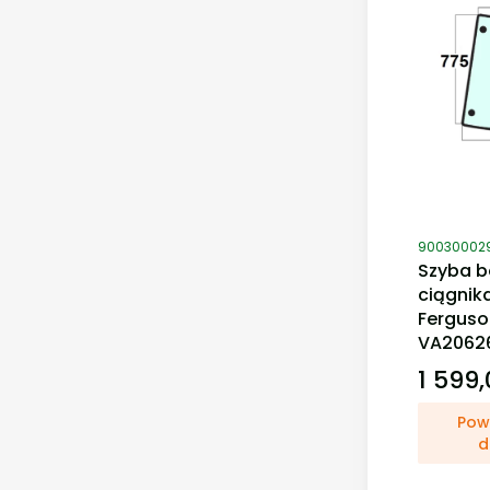
Kod produ
90030002
Szyba b
ciągnik
Ferguso
VA2062
1 599,
Cena
Pow
d