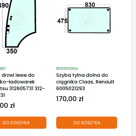
duktu
Kod produktu
987
900100130a
 drzwi lewe do
Szyba tylna dolna do
ko-ładowarek
ciągnika Claas, Renault
su 312605731 312-
6005021293
31
170,00 zł
Cena
00 zł
DO KOSZYKA
DO KOSZYKA