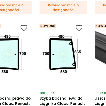
iadom mnie o
Powiadom mnie o
P
ostępności
dostępności
Ć
NOWOŚĆ
NOWO
ktu
Kod produktu
Kod pro
700300155
505850
oczna prawa do
Szyba boczna lewa do
Uszcz
a Claas, Renault
ciągnika Claas, Renault
ciągn