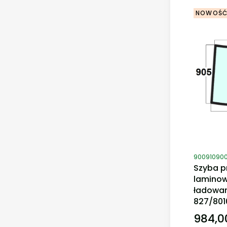
NOWOŚ
Kod produ
90091090
Szyba p
lamino
ładowar
827/801
984,00
Cena