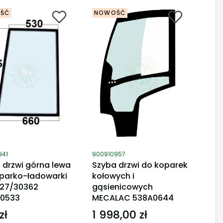
ŚĆ
NOWOŚĆ
duktu
Kod produktu
941
900910957
 drzwi górna lewa
Szyba drzwi do koparek
parko-ładowarki
kołowych i
827/30362
gąsienicowych
30533
MECALAC 538A0644
zł
1 998,00 zł
Cena