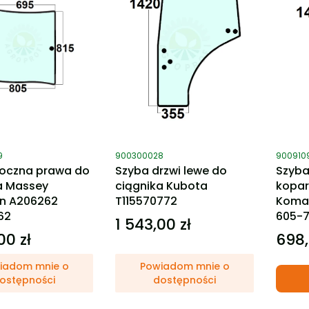
ktu
Kod produktu
Kod pro
9
900300028
900910
oczna prawa do
Szyba drzwi lewe do
Szyba
a Massey
ciągnika Kubota
kopar
n A206262
T115570772
Komat
62
605-7
1 543,00 zł
Cena
00 zł
698,
Cena
iadom mnie o
Powiadom mnie o
ostępności
dostępności