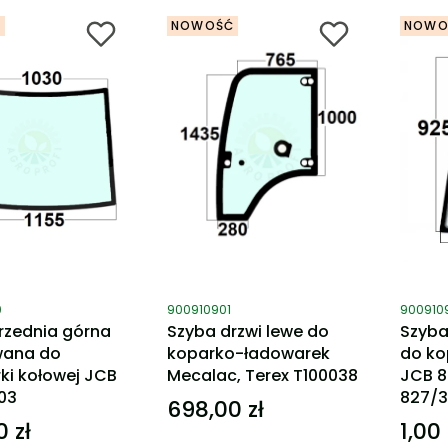
Ć
NOWOŚĆ
NOWO
ktu
Kod produktu
Kod pro
0
900910901
900910
rzednia górna
Szyba drzwi lewe do
Szyba
wana do
koparko-ładowarek
do ko
ki kołowej JCB
Mecalac, Terex T100038
JCB 
03
827/
698,00 zł
Cena
 zł
1,00 
Cena