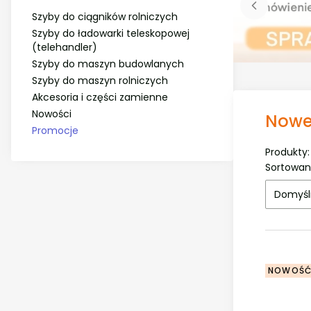
Szyby do ciągników rolniczych
Szyby do ładowarki teleskopowej
(telehandler)
Szyby do maszyn budowlanych
Szyby do maszyn rolniczych
Akcesoria i części zamienne
Nowości
Nowe
Promocje
Koniec menu
Produkty
Lista
Sortowan
Domyśl
NOWOŚ