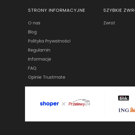
Linki w stopce
STRONY INFORMACYJNE
SZYBKIE ZW
O nas
Zwrot
Blog
Polityka Prywatności
Regulamin
Informacje
FAQ
Opinie Trustmate