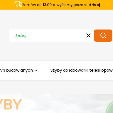
Zamów do 13.00 a wyślemy jeszcze dzisiaj
U nas na zwrot aż 21 dni
Wyczyść
Szuka
zyn budowlanych
Szyby do ładowarki teleskopowej