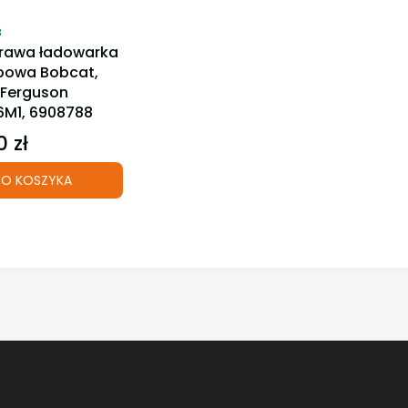
ktu
8
rawa ładowarka
powa Bobcat,
Ferguson
M1, 6908788
 zł
O KOSZYKA