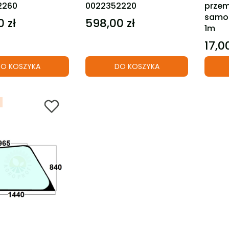
2260
0022352220
przem
samoc
 zł
598,00 zł
Cena
1m
17,00
Cena
O KOSZYKA
DO KOSZYKA
Ć