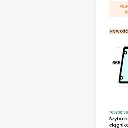
Pow
d
NOWOŚ
Kod produ
700300156
Szyba b
ciągnik