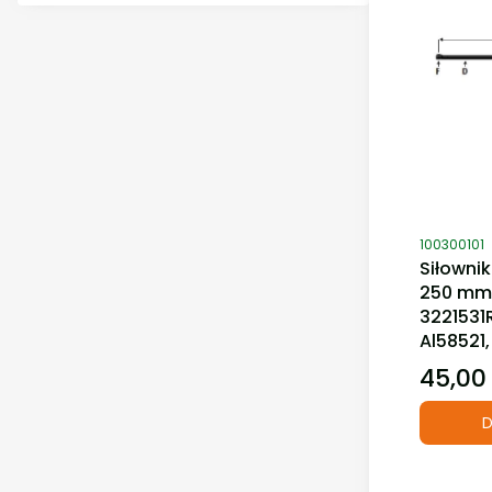
Kod produ
100300101
Siłowni
250 mm 
3221531
Al58521
45,00 
Cena
D