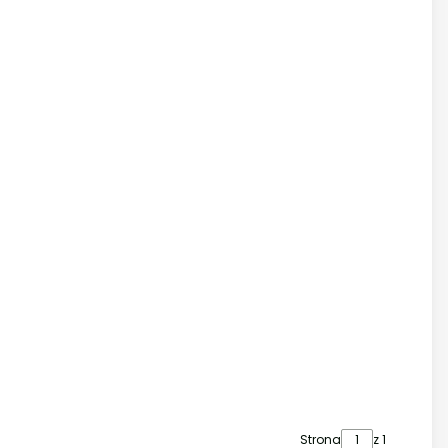
Strona
z 1