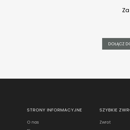
Za
DOŁĄCZ D
Linki w stopce
STRONY INFORMACYJNE
SZYBKIE ZW
O nas
Zwrot