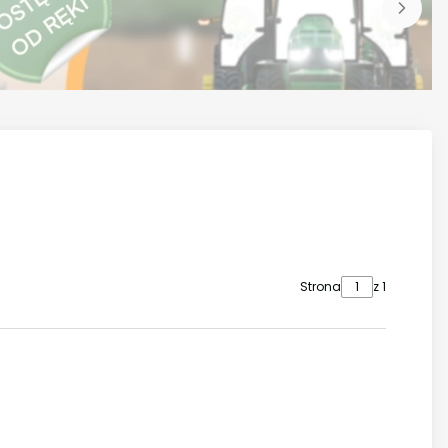
Strona
z 1