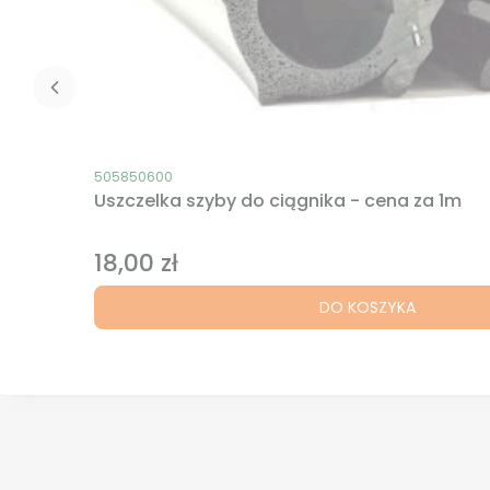
Kod produktu
505850600
Uszczelka szyby do ciągnika - cena za 1m
18,00 zł
Cena
DO KOSZYKA