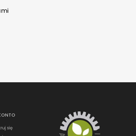
ami
KONTO
ruj się