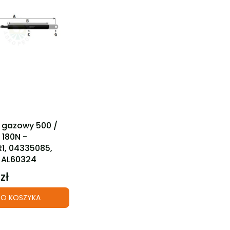
ktu
k gazowy 500 /
180N -
R1, 04335085,
, AL60324
zł
O KOSZYKA