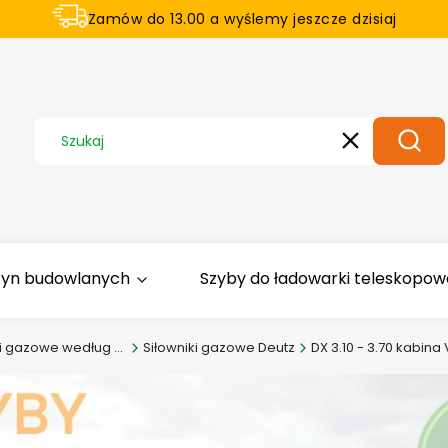
Zamów do 13.00 a wyślemy jeszcze dzisiaj
U nas na zwrot aż 21 dni
Wyczyść
Szuka
zyn budowlanych
Szyby do ładowarki teleskopowej
Siłowniki gazowe według zastosowania
Siłowniki gazowe Deutz
DX 3.10 - 3.70 kabina