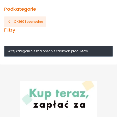
Podkategorie
C-360 i pochodne
Filtry
Koniec filtrów
W tej kategorii nie ma obecnie żadnych produktów