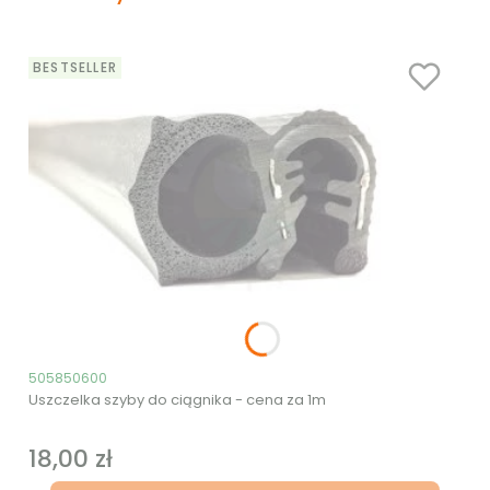
BESTSELLER
Kod produktu
505850600
Uszczelka szyby do ciągnika - cena za 1m
18,00 zł
Cena