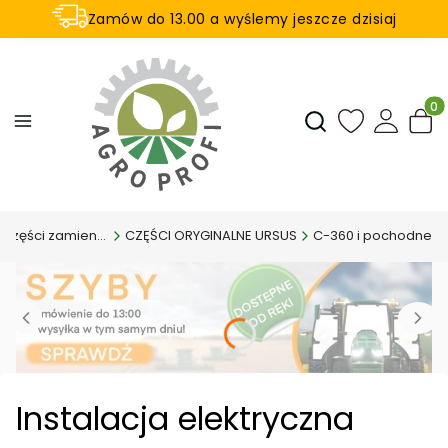
Zamów do 13.00 a wyślemy jeszcze dzisiaj
U nas na zwrot aż 21 dni
Produ
Otwórz wyszukiwar
Akcesoria i części zamienne
CZĘŚCI ORYGINALNE URSUS
C-360 i pochodne
Instalacja elektryczna