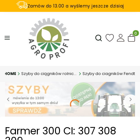
Zamów do 13.00 a wyślemy jeszcze dzisiaj
U nas na zwrot aż 21 dni
Produ
Otwórz wyszukiwar
Szyby do ciągników rolniczych
Szyby do ciagników Fendt
Farmer 300 CI: 307 308