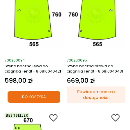
Kod produktu
Kod produktu
700200094
700200095
Szyba boczna lewa do
Szyba boczna prawa do
ciągnika Fendt - 816810040421
ciągnika Fendt - 816810040431
598,00 zł
669,00 zł
Cena
Cena
Powiadom mnie o
DO KOSZYKA
dostępności
BESTSELLER