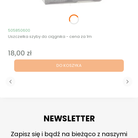
Kod produktu
505850600
Uszczelka szyby do ciągnika - cena za 1m
18,00 zł
Cena
DO KOSZYKA
NEWSLETTER
Zapisz się i bądź na bieżąco z naszymi