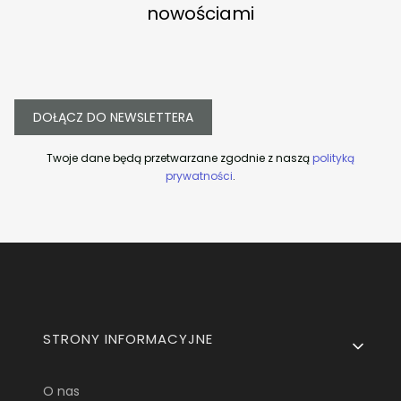
nowościami
DOŁĄCZ DO NEWSLETTERA
Twoje dane będą przetwarzane zgodnie z naszą
polityką
prywatności
.
Linki w stopce
STRONY INFORMACYJNE
O nas