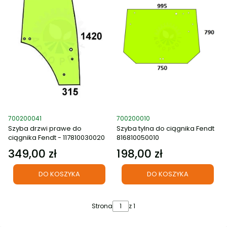
Kod produktu
Kod produktu
700200041
700200010
Szyba drzwi prawe do
Szyba tylna do ciągnika Fendt
ciągnika Fendt - 117810030020
816810050010
349,00 zł
198,00 zł
Cena
Cena
DO KOSZYKA
DO KOSZYKA
Strona
z 1