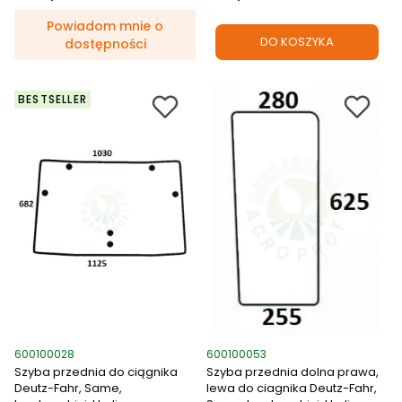
Powiadom mnie o
DO KOSZYKA
dostępności
BESTSELLER
Kod produktu
Kod produktu
600100028
600100053
Szyba przednia do ciągnika
Szyba przednia dolna prawa,
Deutz-Fahr, Same,
lewa do ciagnika Deutz-Fahr,