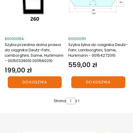
Kod produktu
Kod produktu
600100154
600100151
Szyba przednia dolna prawa
Szyba tylna do ciagnika Deutz-
do ciągnika Deutz-Fahr,
Fahr, Lamborghini, Same,
Lamborghini, Same, Hurlimann
Hurlimann - 00154272010
- 00150339010 0011560210
559,00 zł
Cena
199,00 zł
Cena
DO KOSZYKA
DO KOSZYKA
Strona
z 1