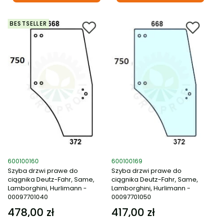
BESTSELLER
Kod produktu
Kod produktu
600100160
600100169
Szyba drzwi prawe do
Szyba drzwi prawe do
ciągnika Deutz-Fahr, Same,
ciągnika Deutz-Fahr, Same,
Lamborghini, Hurlimann -
Lamborghini, Hurlimann -
00097701040
00097701050
478,00 zł
417,00 zł
Cena
Cena