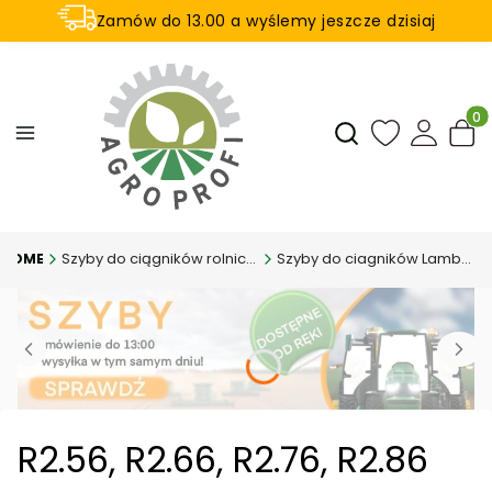
Zamów do 13.00 a wyślemy jeszcze dzisiaj
U nas na zwrot aż 21 dni
Produ
Otwórz wyszukiwar
Szyby do ciągników rolniczych
Szyby do ciagników Lamborghini
R2.56, R2.66, R2.76, R2.86