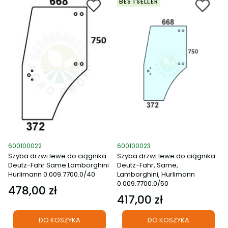
BESTSELLER
Kod produktu
Kod produktu
600100022
600100023
Szyba drzwi lewe do ciągnika
Szyba drzwi lewe do ciągnika
Deutz-Fahr Same Lamborghini
Deutz-Fahr, Same,
Hurlimann 0.009.7700.0/40
Lamborghini, Hurlimann
0.009.7700.0/50
478,00 zł
Cena
417,00 zł
Cena
DO KOSZYKA
DO KOSZYKA