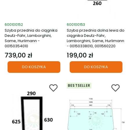
Kod produktu
Kod produktu
600100152
600100153
Szyba przednia do ciągnika
Szyba przednia dolna lewa do
Deutz-Fahr, Lamborghini,
ciągnika Deutz-Fahr,
Same, Hurlimann -
Lamborghini, Same, Hurlimann
00150354010
- 00150338010, 0011560220
739,00 zł
199,00 zł
Cena
Cena
DO KOSZYKA
DO KOSZYKA
BESTSELLER