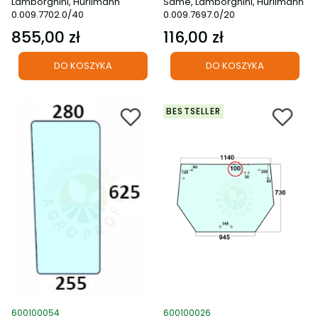
Lamborghini, Hurlimann
Same, Lamborghini, Hurlimann
0.009.7702.0/40
0.009.7697.0/20
855,00 zł
116,00 zł
Cena
Cena
DO KOSZYKA
DO KOSZYKA
BESTSELLER
Kod produktu
Kod produktu
600100054
600100026