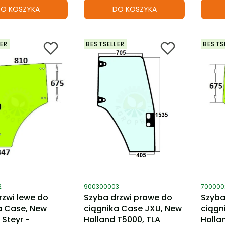
O KOSZYKA
DO KOSZYKA
ER
BESTSELLER
BESTS
ktu
Kod produktu
Kod pro
2
900300003
700000
rzwi lewe do
Szyba drzwi prawe do
Szyba
a Case, New
ciągnika Case JXU, New
ciągn
 Steyr -
Holland T5000, TLA
Holla