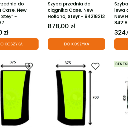
rzednia do
Szyba przednia do
Szyba
a Case, New
ciągnika Case, New
lewa 
 Steyr -
Holland, Steyr - 84218213
New H
37
84218
878,00 zł
Cena
 zł
324,
Cena
O KOSZYKA
DO KOSZYKA
BESTS