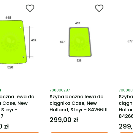
ktu
Kod produktu
Kod pro
4
700000287
700000
oczna lewa do
Szyba boczna lewa do
Szyba
a Case, New
ciągnika Case, New
ciągn
 Steyr -
Holland, Steyr - 84266111
Hollan
47
84266
299,00 zł
Cena
 zł
299,
Cena