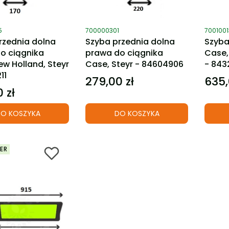
ktu
Kod produktu
Kod pro
5
700000301
7001001
rzednia dolna
Szyba przednia dolna
Szyba
o ciągnika
prawa do ciągnika
Case,
ew Holland, Steyr
Case, Steyr - 84604906
- 843
11
279,00 zł
635,
Cena
Cena
 zł
O KOSZYKA
DO KOSZYKA
ER