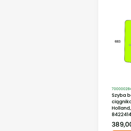
Kod produ
70000028
Szyba b
ciągnik
Holland,
842241
389,00
Cena