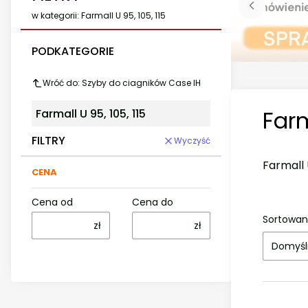
w kategorii: Farmall U 95, 105, 115
PODKATEGORIE
Wróć do: Szyby do ciagników Case IH
Farm
Farmall U 95, 105, 115
FILTRY
Wyczyść
Farmall U
CENA
Cena od
Cena do
Sortowan
zł
zł
Domyśl