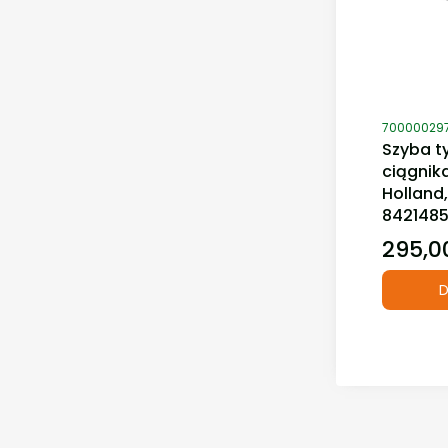
Kod produ
70000029
Szyba t
ciągnik
Holland,
842148
295,00
Cena
D