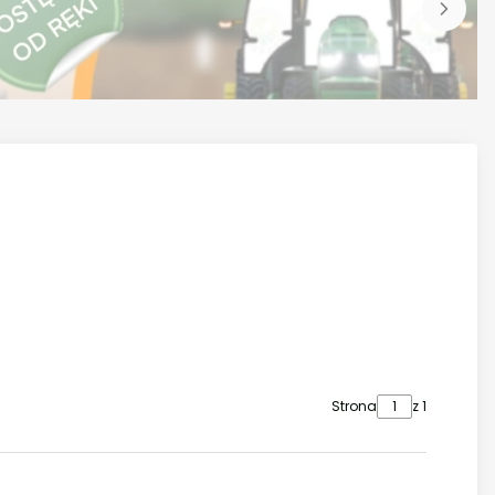
Strona
z 1