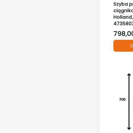
Szyba p
ciągnik
Holland,
473580
798,00
Cena
D