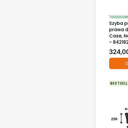
Kod produ
70000029
Szyba p
prawa d
Case, N
- 842182
324,00
Cena
D
BESTSELL