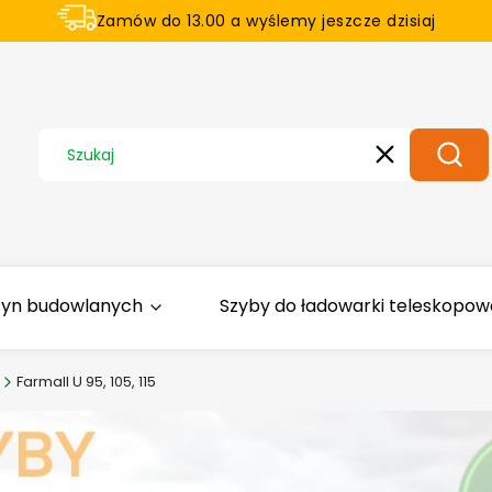
Zamów do 13.00 a wyślemy jeszcze dzisiaj
U nas na zwrot aż 21 dni
Wyczyść
Szuka
zyn budowlanych
Szyby do ładowarki teleskopowej
Farmall U 95, 105, 115