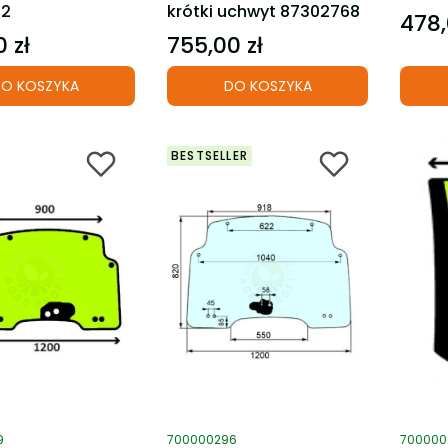
32
krótki uchwyt 87302768
478,
Cena
 zł
755,00 zł
Cena
O KOSZYKA
DO KOSZYKA
BESTSELLER
ktu
Kod produktu
Kod pro
9
700000296
700000