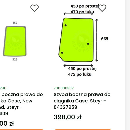
duktu
Kod produktu
286
700000302
 boczna prawa do
Szyba boczna prawa do
ika Case, New
ciągnika Case, Steyr -
d, Steyr -
84327959
109
398,00 zł
Cena
00 zł