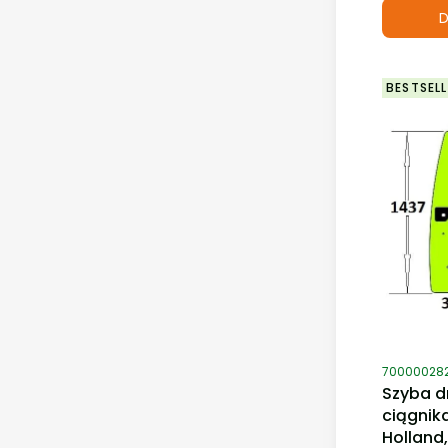
D
BESTSELL
Kod produ
70000028
Szyba d
ciągnik
Holland,