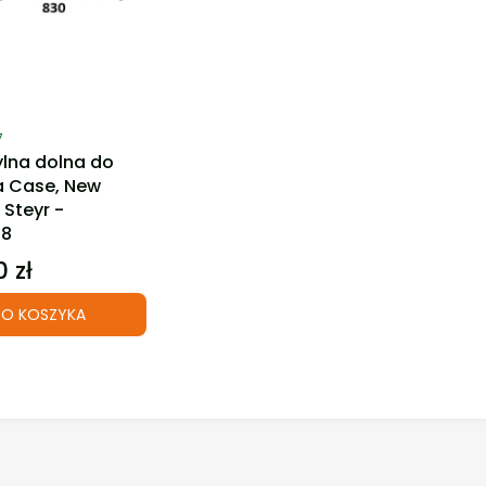
ktu
7
ylna dolna do
a Case, New
 Steyr -
58
 zł
O KOSZYKA