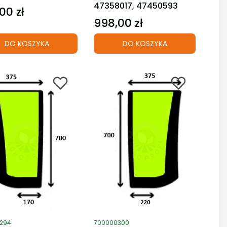
47358017, 47450593
00 zł
998,00 zł
Cena
DO KOSZYKA
DO KOSZYKA
duktu
Kod produktu
294
700000300