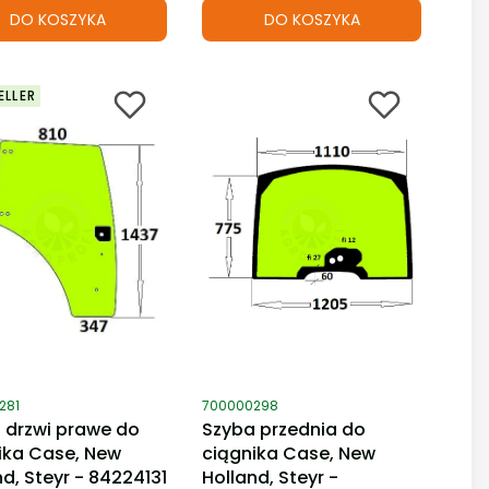
DO KOSZYKA
DO KOSZYKA
ELLER
duktu
Kod produktu
281
700000298
 drzwi prawe do
Szyba przednia do
ika Case, New
ciągnika Case, New
nd, Steyr - 84224131
Holland, Steyr -