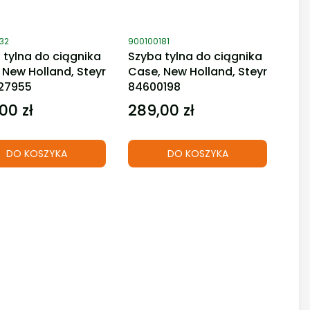
duktu
Kod produktu
32
900100181
 tylna do ciągnika
Szyba tylna do ciągnika
 New Holland, Steyr
Case, New Holland, Steyr
27955
84600198
00 zł
289,00 zł
Cena
DO KOSZYKA
DO KOSZYKA