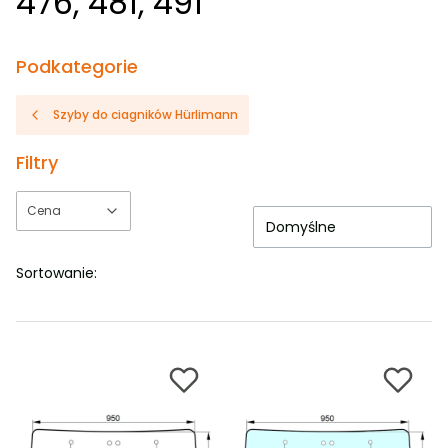
476, 481, 491
Podkategorie
Szyby do ciagników Hürlimann
Filtry
Cena
Domyślne
Koniec filtrów
Sortowanie: