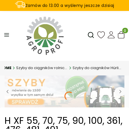
Zamów do 13.00 a wyślemy jeszcze dzisiaj
U nas na zwrot aż 21 dni
Produ
Otwórz wyszukiwar
Szyby do ciągników rolniczych
Szyby do ciagników Hürlimann
H XF 55, 70, 75, 90, 100, 361,