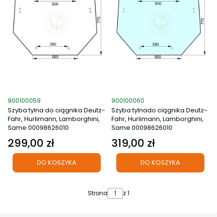
Kod produktu
Kod produktu
900100059
900100060
Szyba tylna do ciągnika Deutz-
Szyba tylnado ciągnika Deutz-
Fahr, Hurlimann, Lamborghini,
Fahr, Hurlimann, Lamborghini,
Same 00098626010
Same 00098626010
299,00 zł
319,00 zł
Cena
Cena
DO KOSZYKA
DO KOSZYKA
Strona
z 1