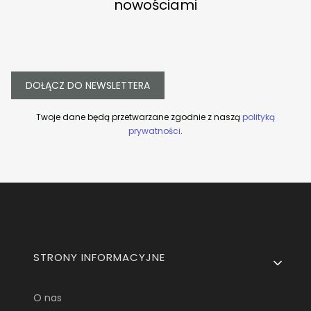
nowościami
DOŁĄCZ DO NEWSLETTERA
Twoje dane będą przetwarzane zgodnie z naszą
polityką
prywatności
.
Linki w stopce
STRONY INFORMACYJNE
O nas