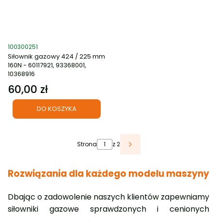
Kod produktu
100300251
Siłownik gazowy 424 / 225 mm
160N - 60117921, 93368001,
10368916
60,00 zł
Cena
DO KOSZYKA
Strona
z 2
Rozwiązania dla każdego modelu maszyny
Dbając o zadowolenie naszych klientów zapewniamy
siłowniki gazowe sprawdzonych i cenionych