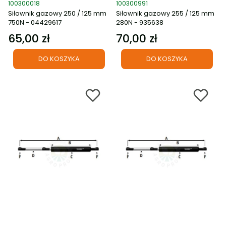
Kod produktu
Kod produktu
100300018
100300991
Siłownik gazowy 250 / 125 mm
Siłownik gazowy 255 / 125 mm
750N - 04429617
280N - 935638
65,00 zł
70,00 zł
Cena
Cena
DO KOSZYKA
DO KOSZYKA