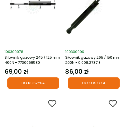
Kod produktu
Kod produktu
100300978
100300990
Siłownik gazowy 245 / 125 mm
Siłownik gazowy 265 / 150 mm
400N - 7700069530
200N - 0.008.2737.3
69,00 zł
86,00 zł
Cena
Cena
DO KOSZYKA
DO KOSZYKA