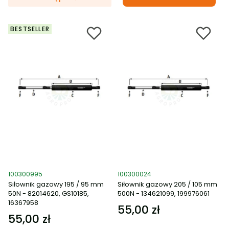
BESTSELLER
Kod produktu
Kod produktu
100300995
100300024
Siłownik gazowy 195 / 95 mm
Siłownik gazowy 205 / 105 mm
50N - 82014620, GS10185,
500N - 134621099, 199976061
16367958
55,00 zł
Cena
55,00 zł
Cena