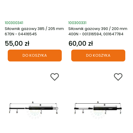
Kod produktu
Kod produktu
100300341
100300331
Siłownik gazowy 385 / 205 mm
Siłownik gazowy 390 / 200 mm
670N - 04416545
400N - 001316594, 001647784
55,00 zł
60,00 zł
Cena
Cena
DO KOSZYKA
DO KOSZYKA