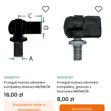
Kod produktu
Kod produktu
100300701
100300767
Przegub kulowy siłownika
Przegub kulowy siłownika
kompletny stalowy M8/M6/18
kompletny, gniazdo z
tworzywa M8/M6/18
16,00 zł
Cena
8,00 zł
Cena
Powiadom mnie o
DO KOSZYKA
dostępności