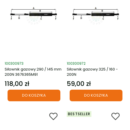
Kod produktu
Kod produktu
100300973
100300972
Siłownik gazowy 290 / 145 mm
Siłownik gazowy 325 / 160 -
200N 3676365M91
200N
118,00 zł
59,00 zł
Cena
Cena
DO KOSZYKA
DO KOSZYKA
BESTSELLER