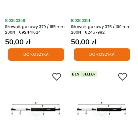
Kod produktu
Kod produktu
100300356
100300351
Siłownik gazowy 370 / 185 mm
Siłownik gazowy 375 / 190 mm
200N - 092441624
200N - 62457982
50,00 zł
50,00 zł
Cena
Cena
DO KOSZYKA
DO KOSZYKA
BESTSELLER