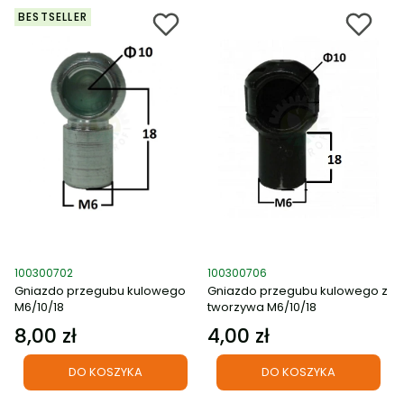
BESTSELLER
Kod produktu
Kod produktu
100300702
100300706
Gniazdo przegubu kulowego
Gniazdo przegubu kulowego z
M6/10/18
tworzywa M6/10/18
8,00 zł
4,00 zł
Cena
Cena
DO KOSZYKA
DO KOSZYKA