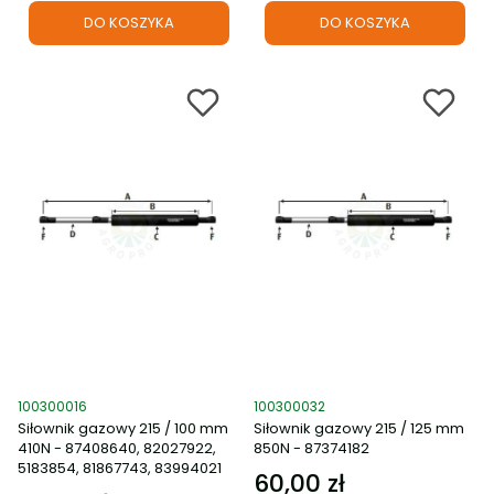
DO KOSZYKA
DO KOSZYKA
Kod produktu
Kod produktu
100300016
100300032
Siłownik gazowy 215 / 100 mm
Siłownik gazowy 215 / 125 mm
410N - 87408640, 82027922,
850N - 87374182
5183854, 81867743, 83994021
60,00 zł
Cena