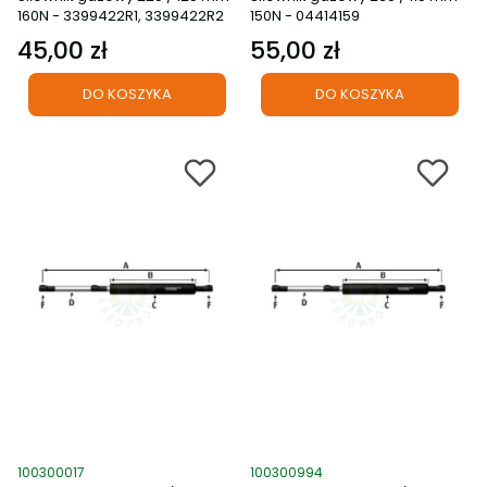
160N - 3399422R1, 3399422R2
150N - 04414159
45,00 zł
55,00 zł
Cena
Cena
DO KOSZYKA
DO KOSZYKA
Kod produktu
Kod produktu
100300017
100300994