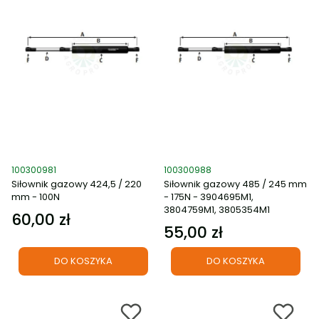
Kod produktu
Kod produktu
100300981
100300988
Siłownik gazowy 424,5 / 220
Siłownik gazowy 485 / 245 mm
mm - 100N
- 175N - 3904695M1,
3804759M1, 3805354M1
60,00 zł
Cena
55,00 zł
Cena
DO KOSZYKA
DO KOSZYKA