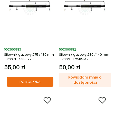
Kod produktu
Kod produktu
100300983
100300982
Siłownik gazowy 275 / 130 mm
Siłownik gazowy 280 / 140 mm
- 200 N - 53369911
- 200N - F258514210
55,00 zł
50,00 zł
Cena
Cena
Powiadom mnie o
DO KOSZYKA
dostępności