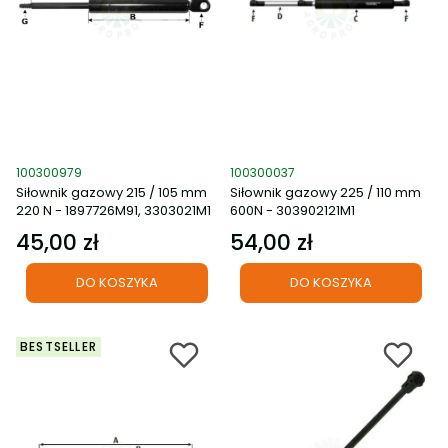
Kod produktu
Kod produktu
100300979
100300037
Siłownik gazowy 215 / 105 mm
Siłownik gazowy 225 / 110 mm
220 N - 1897726M91, 3303021M1
600N - 303902121M1
45,00 zł
54,00 zł
Cena
Cena
DO KOSZYKA
DO KOSZYKA
BESTSELLER