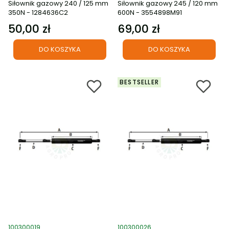
Siłownik gazowy 240 / 125 mm
Siłownik gazowy 245 / 120 mm
350N - 1284636C2
600N - 3554898M91
50,00 zł
69,00 zł
Cena
Cena
DO KOSZYKA
DO KOSZYKA
BESTSELLER
Kod produktu
Kod produktu
100300019
100300026