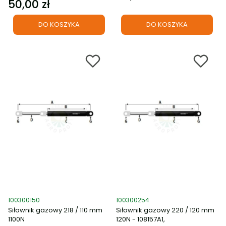
50,00 zł
Cena
DO KOSZYKA
DO KOSZYKA
Kod produktu
Kod produktu
100300150
100300254
Siłownik gazowy 218 / 110 mm
Siłownik gazowy 220 / 120 mm
1100N
120N - 108157A1,