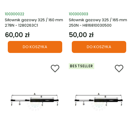
Kod produktu
Kod produktu
100300022
100300303
Siłownik gazowy 325 / 160 mm
Siłownik gazowy 325 / 165 mm
278N - 1280263C1
250N - H816810030500
60,00 zł
50,00 zł
Cena
Cena
DO KOSZYKA
DO KOSZYKA
BESTSELLER