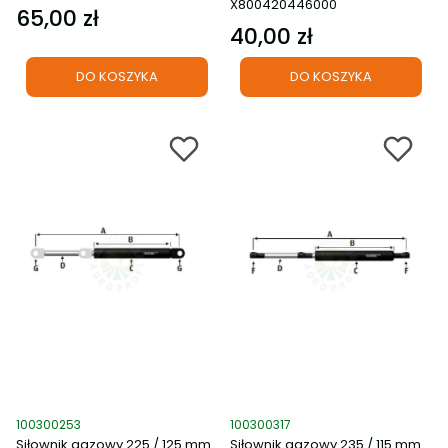
X800420446000
65,00 zł
Cena
40,00 zł
Cena
DO KOSZYKA
DO KOSZYKA
Kod produktu
Kod produktu
100300253
100300317
Siłownik gazowy 225 / 125 mm
Siłownik gazowy 235 / 115 mm