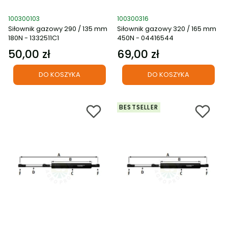
Kod produktu
Kod produktu
100300103
100300316
Siłownik gazowy 290 / 135 mm
Siłownik gazowy 320 / 165 mm
180N - 1332511C1
450N - 04416544
50,00 zł
69,00 zł
Cena
Cena
DO KOSZYKA
DO KOSZYKA
BESTSELLER