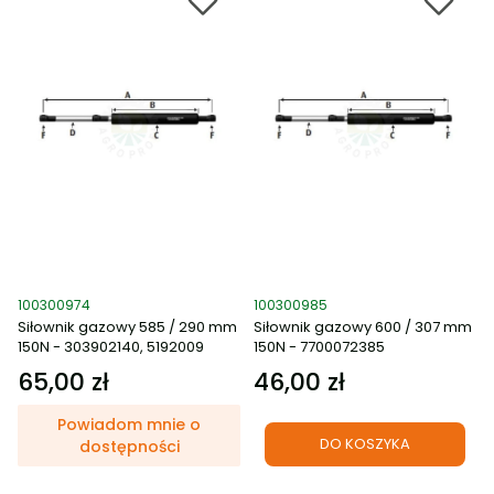
Kod produktu
Kod produktu
100300974
100300985
Siłownik gazowy 585 / 290 mm
Siłownik gazowy 600 / 307 mm
150N - 303902140, 5192009
150N - 7700072385
65,00 zł
46,00 zł
Cena
Cena
Powiadom mnie o
DO KOSZYKA
dostępności