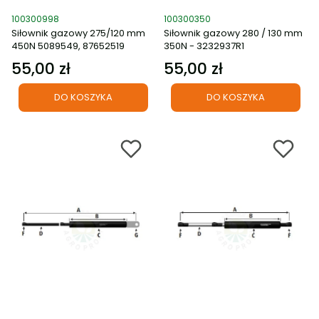
Kod produktu
Kod produktu
100300998
100300350
Siłownik gazowy 275/120 mm
Siłownik gazowy 280 / 130 mm
450N 5089549, 87652519
350N - 3232937R1
55,00 zł
55,00 zł
Cena
Cena
DO KOSZYKA
DO KOSZYKA