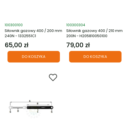
Kod produktu
Kod produktu
100300100
100300304
Siłownik gazowy 400 / 200 mm
Siłownik gazowy 400 / 210 mm
240N - 1332551C1
200N - H205810050100
65,00 zł
79,00 zł
Cena
Cena
DO KOSZYKA
DO KOSZYKA