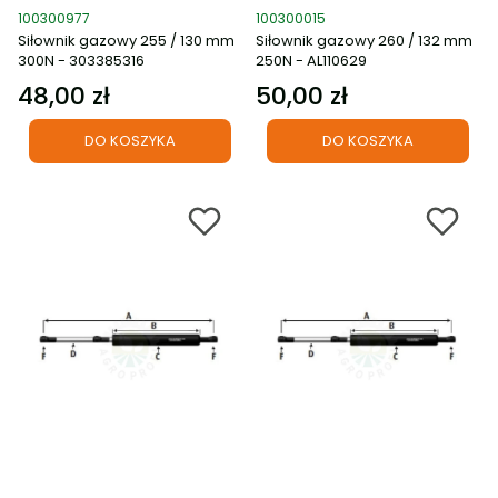
Kod produktu
Kod produktu
100300977
100300015
Siłownik gazowy 255 / 130 mm
Siłownik gazowy 260 / 132 mm
300N - 303385316
250N - AL110629
48,00 zł
50,00 zł
Cena
Cena
DO KOSZYKA
DO KOSZYKA