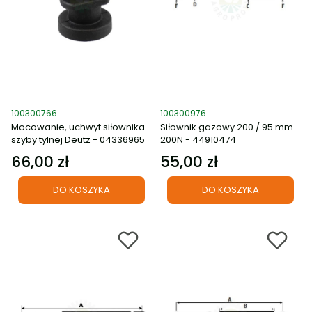
Kod produktu
Kod produktu
100300766
100300976
Mocowanie, uchwyt siłownika
Siłownik gazowy 200 / 95 mm
szyby tylnej Deutz - 04336965
200N - 44910474
66,00 zł
55,00 zł
Cena
Cena
DO KOSZYKA
DO KOSZYKA