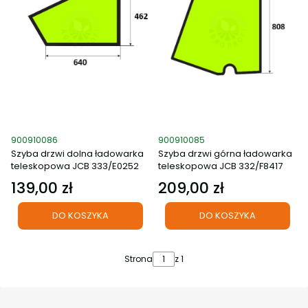
Kod produktu
Kod produktu
900910086
900910085
Szyba drzwi dolna ładowarka
Szyba drzwi górna ładowarka
teleskopowa JCB 333/E0252
teleskopowa JCB 332/F8417
139,00 zł
209,00 zł
Cena
Cena
DO KOSZYKA
DO KOSZYKA
Strona
z 1