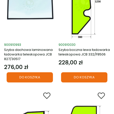
Kod produktu
Kod produktu
900910993
900910030
Szyba dachowa laminowana
Szyba boczna lewa ładowarka
ładowarka teleskopowa JCB
teleskopowa JCB 332/F8506
827/30517
228,00 zł
Cena
276,00 zł
Cena
DO KOSZYKA
DO KOSZYKA