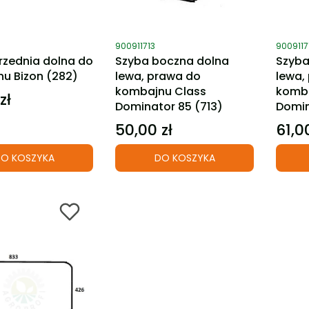
ktu
Kod produktu
Kod pro
900911713
9009117
rzednia dolna do
Szyba boczna dolna
Szyba
u Bizon (282)
lewa, prawa do
lewa,
kombajnu Class
komba
zł
Dominator 85 (713)
Domin
50,00 zł
61,0
Cena
Cena
O KOSZYKA
DO KOSZYKA