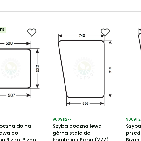
ER
ktu
Kod produktu
Kod pro
900911277
900911
oczna dolna
Szyba boczna lewa
Szyba
rawa do
górna stała do
przed
u Bizon, Bizon
kombajnu Bizon (277)
Bizon