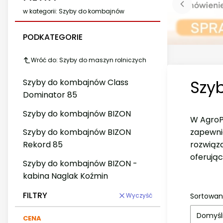
w kategorii: Szyby do kombajnów
PODKATEGORIE
Wróć do: Szyby do maszyn rolniczych
Szy
Szyby do kombajnów Class
Dominator 85
Szyby do kombajnów BIZON
W AgroPr
zapewni
Szyby do kombajnów BIZON
rozwiąz
Rekord 85
oferują
Szyby do kombajnów BIZON -
kabina Naglak Koźmin
FILTRY
Sortowan
Wyczyść
Domyśl
CENA