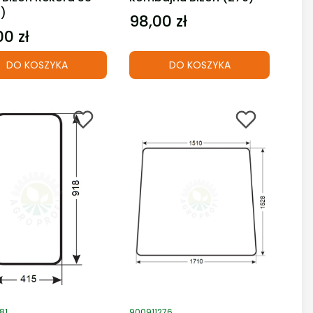
)
98,00 zł
Cena
00 zł
DO KOSZYKA
DO KOSZYKA
duktu
Kod produktu
81
900911276