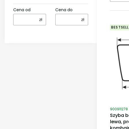
Cena od
Cena do
zł
zł
BESTSELL
Kod produ
900911278
Szyba b
lewa, p
kombajn