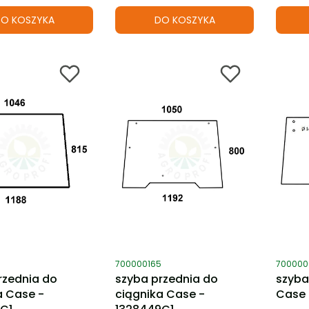
O KOSZYKA
DO KOSZYKA
ktu
Kod produktu
Kod pro
700000165
700000
rzednia do
szyba przednia do
szyba
a Case -
ciągnika Case -
Case 