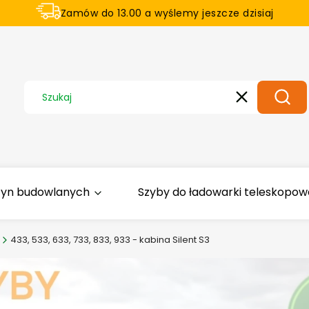
Zamów do 13.00 a wyślemy jeszcze dzisiaj
U nas na zwrot aż 21 dni
Wyczyść
Szuka
zyn budowlanych
Szyby do ładowarki teleskopowej
433, 533, 633, 733, 833, 933 - kabina Silent S3