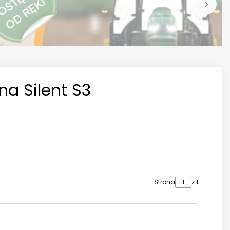
ina Silent S3
Strona
z 1