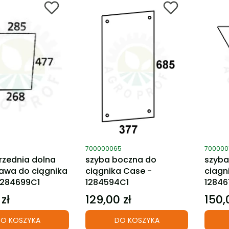
ktu
Kod produktu
Kod pro
0
700000065
700000
rzednia dolna
szyba boczna do
szyba
rawa do ciągnika
ciągnika Case -
ciagn
1284699C1
1284594C1
12846
 zł
129,00 zł
150,
Cena
Cena
O KOSZYKA
DO KOSZYKA