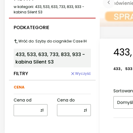
w kategorii: 433, 533, 633, 733, 833, 933 -
kabina Silent S3
PODKATEGORIE
Wróć do: Szyby do ciagników Case IH
433,
433, 533, 633, 733, 833, 933 -
kabina Silent S3
433, 533
FILTRY
Wyczyść
CENA
Sortowan
Cena od
Cena do
Domyśl
zł
zł