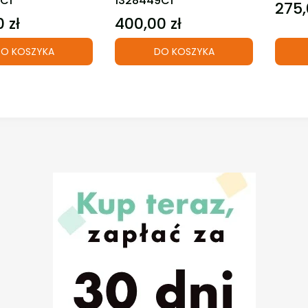
C1
1328449C1
275,
Cena
 zł
400,00 zł
Cena
O KOSZYKA
DO KOSZYKA