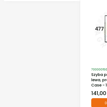
Kod produ
70000015
Szyba p
lewa, p
Case - 
141,00
Cena
D