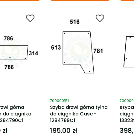
ktu
Kod produktu
Kod pro
700000151
700000
rzwi górna
Szyba drzwi górna tylna
szyba
a do ciągnika
do ciągnika Case -
ciągn
1284790C1
1284789C1
13323
 zł
195,00 zł
398,
Cena
Cena