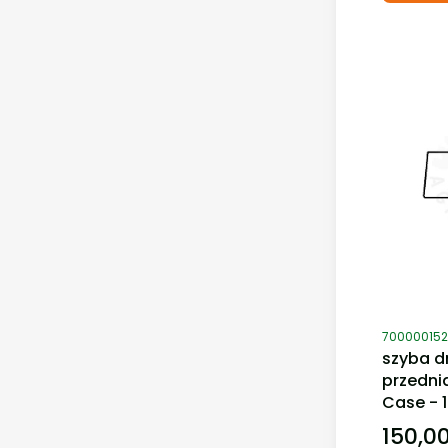
Kod produ
700000152
szyba d
przedni
Case - 
150,00
Cena