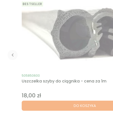
BESTSELLER
Kod produktu
505850600
Uszczelka szyby do ciągnika - cena za 1m
18,00 zł
Cena
DO KOSZYKA