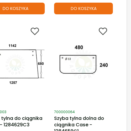
DO KOSZYKA
DO KOSZYKA
duktu
Kod produktu
003
700000064
 tylna do ciągnika
Szyba tylna dolna do
- 1284629C3
ciągnika Case -