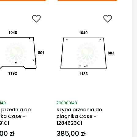
duktu
Kod produktu
149
700000148
 przednia do
szyba przednia do
ika Case -
ciągnika Case -
91C1
1284623C1
00 zł
385,00 zł
Cena