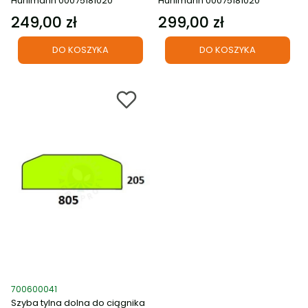
Hurlimann 00075181020
Hurlimann 00075181020
249,00 zł
299,00 zł
Cena
Cena
DO KOSZYKA
DO KOSZYKA
Kod produktu
700600041
Szyba tylna dolna do ciągnika