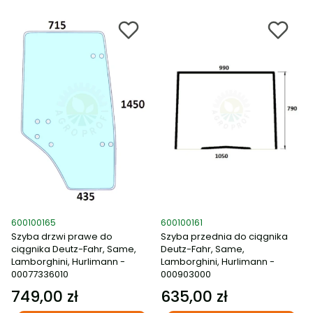
Kod produktu
Kod produktu
600100165
600100161
Szyba drzwi prawe do
Szyba przednia do ciągnika
ciągnika Deutz-Fahr, Same,
Deutz-Fahr, Same,
Lamborghini, Hurlimann -
Lamborghini, Hurlimann -
00077336010
000903000
749,00 zł
635,00 zł
Cena
Cena