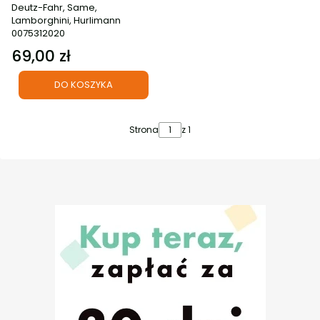
Deutz-Fahr, Same,
Lamborghini, Hurlimann
0075312020
69,00 zł
Cena
DO KOSZYKA
Strona
z 1