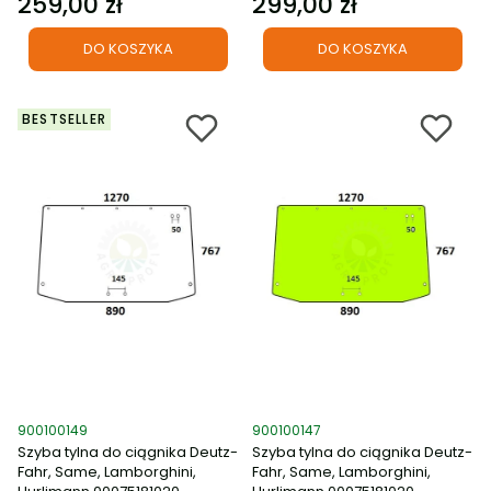
259,00 zł
299,00 zł
Cena
Cena
DO KOSZYKA
DO KOSZYKA
BESTSELLER
Kod produktu
Kod produktu
900100149
900100147
Szyba tylna do ciągnika Deutz-
Szyba tylna do ciągnika Deutz-
Fahr, Same, Lamborghini,
Fahr, Same, Lamborghini,