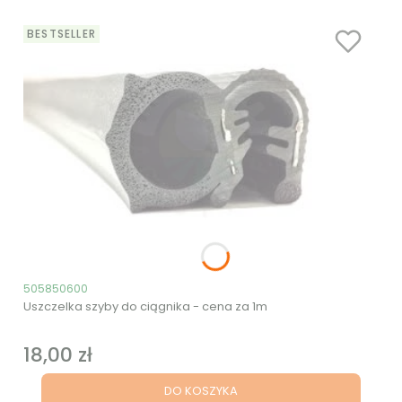
BESTSELLER
Kod produktu
505850600
Uszczelka szyby do ciągnika - cena za 1m
18,00 zł
Cena
DO KOSZYKA