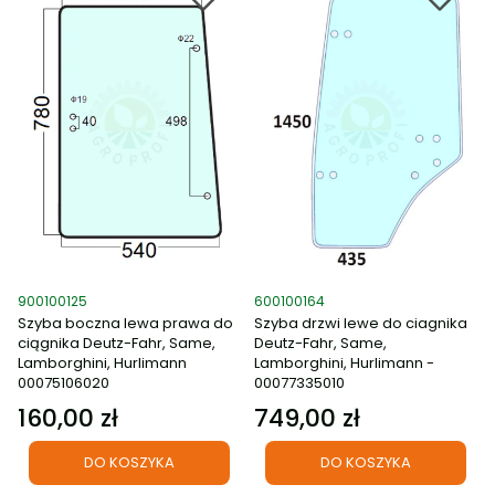
Kod produktu
Kod produktu
900100125
600100164
Szyba boczna lewa prawa do
Szyba drzwi lewe do ciagnika
ciągnika Deutz-Fahr, Same,
Deutz-Fahr, Same,
Lamborghini, Hurlimann
Lamborghini, Hurlimann -
00075106020
00077335010
160,00 zł
749,00 zł
Cena
Cena
DO KOSZYKA
DO KOSZYKA