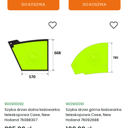
DO KOSZYKA
DO KOSZYKA
Kod produktu
Kod produktu
900910092
900910091
Szyba drzwi dolna ładowarka
Szyba drzwi górna ładowarka
teleskopowa Case, New
teleskopowa Case, New
Holland 76088307
Holland 76092688