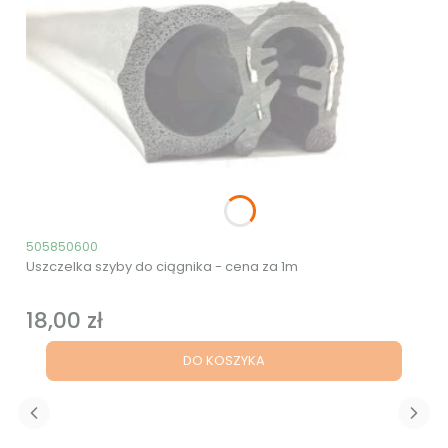
Kod produktu
505850600
Uszczelka szyby do ciągnika - cena za 1m
18,00 zł
Cena
DO KOSZYKA