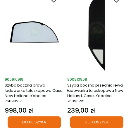
Kod produktu
Kod produktu
900910919
900910908
Szyba boczna prawa
Szyba boczna przednia lewa
ładowarka teleskopowa Case,
ładowarka teleskopowa New
New Holland, Kobelco
Holland, Case, Kobelco
76090217
76090215
998,00 zł
239,00 zł
Cena
Cena
DO KOSZYKA
DO KOSZYKA