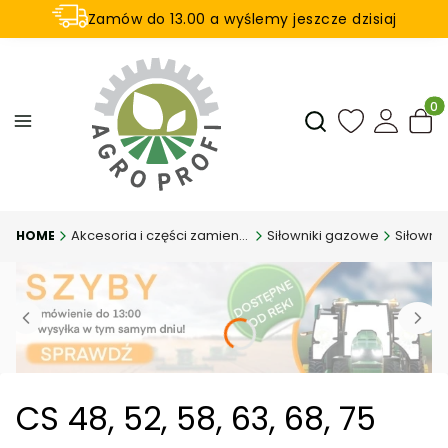
Zamów do 13.00 a wyślemy jeszcze dzisiaj
U nas na zwrot aż 21 dni
Produ
Otwórz wyszukiwar
Akcesoria i części zamienne
Siłowniki gazowe
CS 48, 52, 58, 63, 68, 75