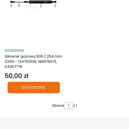
Kod produktu
100300004
Siłownik gazowy 505 / 254 mm
220N - 134703139, 199976071,
04357776
50,00 zł
Cena
DO KOSZYKA
Strona
z 1