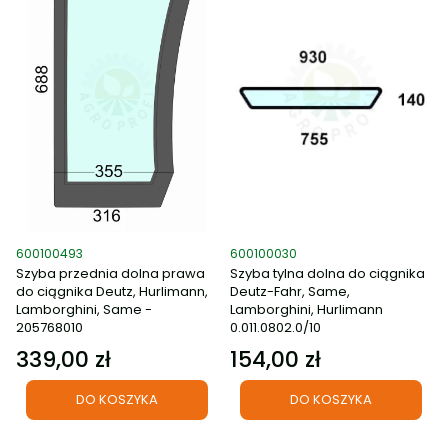
Kod produktu
Kod produktu
600100493
600100030
Szyba przednia dolna prawa
Szyba tylna dolna do ciągnika
do ciągnika Deutz, Hurlimann,
Deutz-Fahr, Same,
Lamborghini, Same -
Lamborghini, Hurlimann
205768010
0.011.0802.0/10
339,00 zł
154,00 zł
Cena
Cena
DO KOSZYKA
DO KOSZYKA