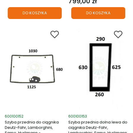
799,00 zł
Cena
DO KOSZYKA
DO KOSZYKA
Kod produktu
Kod produktu
600100152
600100153
Szyba przednia do ciągnika
Szyba przednia dolna lewa do
Deutz-Fahr, Lamborghini,
ciągnika Deutz-Fahr,
Same, Hurlimann -
Lamborghini, Same, Hurlimann