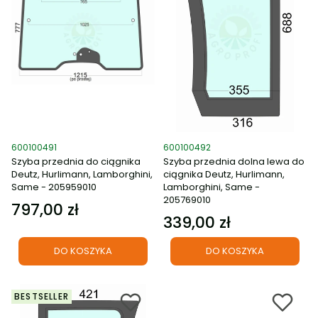
Kod produktu
Kod produktu
600100491
600100492
Szyba przednia do ciągnika
Szyba przednia dolna lewa do
Deutz, Hurlimann, Lamborghini,
ciągnika Deutz, Hurlimann,
Same - 205959010
Lamborghini, Same -
205769010
797,00 zł
Cena
339,00 zł
Cena
DO KOSZYKA
DO KOSZYKA
BESTSELLER