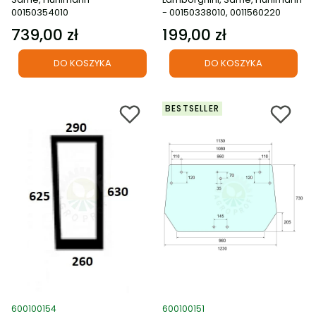
00150354010
- 00150338010, 0011560220
739,00 zł
199,00 zł
Cena
Cena
DO KOSZYKA
DO KOSZYKA
BESTSELLER
Kod produktu
Kod produktu
600100154
600100151