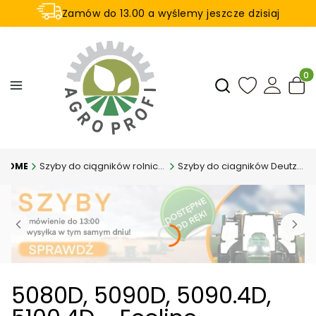
Zamów do 13.00 a wyślemy jeszcze dzisiaj
U nas na zwrot aż 21 dni
Produ
Otwórz wyszukiwar
Szyby do ciągników rolniczych
Szyby do ciagników Deutz-Fahr
5080D, 5090D, 5090.4D,