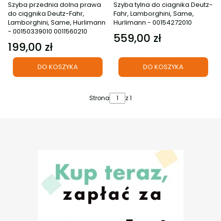
Szyba przednia dolna prawa
Szyba tylna do ciagnika Deutz-
do ciągnika Deutz-Fahr,
Fahr, Lamborghini, Same,
Lamborghini, Same, Hurlimann
Hurlimann - 00154272010
- 00150339010 0011560210
559,00 zł
Cena
199,00 zł
Cena
DO KOSZYKA
DO KOSZYKA
Strona
z 1