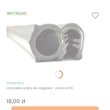
BESTSELLER
Kod produktu
505850600
Uszczelka szyby do ciągnika - cena za 1m
18,00 zł
Cena