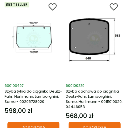
BESTSELLER
Kod produktu
Kod produktu
600100497
600100229
Szyba tylna do ciągnika Deutz-
Szyba dachowa do ciągnika
Fahr, Hurlimann, Lamborghini,
Deutz-Fahr, Lamborghini,
Same - 00205728020
Same, Hurlimann - 00111010020,
04446053
598,00 zł
Cena
568,00 zł
Cena
DO KOSZYKA
DO KOSZYKA