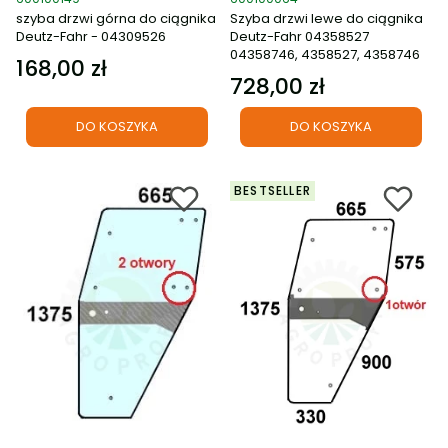
szyba drzwi górna do ciągnika
Szyba drzwi lewe do ciągnika
Deutz-Fahr - 04309526
Deutz-Fahr 04358527
04358746, 4358527, 4358746
168,00 zł
Cena
728,00 zł
Cena
DO KOSZYKA
DO KOSZYKA
BESTSELLER