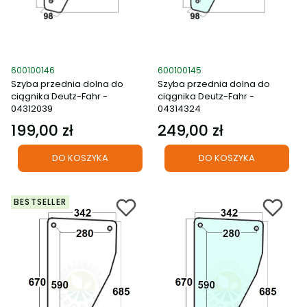
Kod produktu
Kod produktu
600100146
600100145
Szyba przednia dolna do
Szyba przednia dolna do
ciągnika Deutz-Fahr -
ciągnika Deutz-Fahr -
04312039
04314324
199,00 zł
249,00 zł
Cena
Cena
DO KOSZYKA
DO KOSZYKA
BESTSELLER