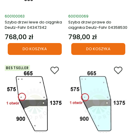
Kod produktu
Kod produktu
600100063
600100069
Szyba drzwi lewe do ciągnika
Szyba drzwi prawe do
Deutz-Fahr 04347342
ciągnika Deutz-Fahr 04358530
768,00 zł
798,00 zł
Cena
Cena
DO KOSZYKA
DO KOSZYKA
BESTSELLER