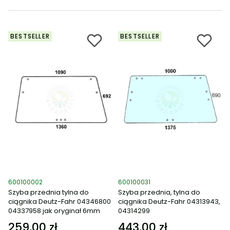
BESTSELLER
BESTSELLER
Kod produktu
Kod produktu
600100002
600100031
Szyba przednia tylna do
Szyba przednia, tylna do
ciągnika Deutz-Fahr 04346800
ciągnika Deutz-Fahr 04313943,
04337958 jak oryginał 6mm
04314299
259,00 zł
443,00 zł
Cena
Cena