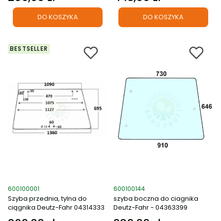
DO KOSZYKA
DO KOSZYKA
BESTSELLER
Kod produktu
Kod produktu
600100001
600100144
Szyba przednia, tylna do
szyba boczna do ciagnika
ciągnika Deutz-Fahr 04314333
Deutz-Fahr - 04363399