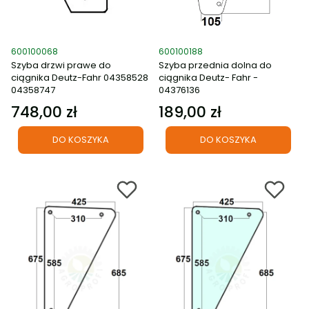
Kod produktu
Kod produktu
600100068
600100188
Szyba drzwi prawe do
Szyba przednia dolna do
ciągnika Deutz-Fahr 04358528
ciągnika Deutz- Fahr -
04358747
04376136
748,00 zł
189,00 zł
Cena
Cena
DO KOSZYKA
DO KOSZYKA