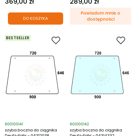
369,00 zł
289,00 zł
Cena
Cena
Powiadom mnie o
DO KOSZYKA
dostępności
BESTSELLER
Kod produktu
Kod produktu
600100141
600100142
szyba boczna do ciągnika
szyba boczna do ciągnika
Deutz-Fahr - 04312038,
Deutz-Fahr - 04314332