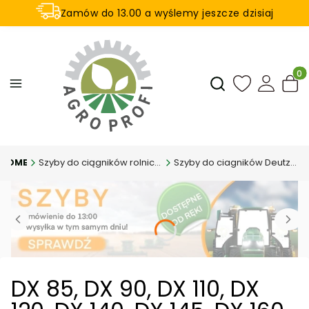
Zamów do 13.00 a wyślemy jeszcze dzisiaj
U nas na zwrot aż 21 dni
Produ
Otwórz wyszukiwar
Szyby do ciągników rolniczych
Szyby do ciagników Deutz-Fahr
DX 85, DX 90, DX 110, DX