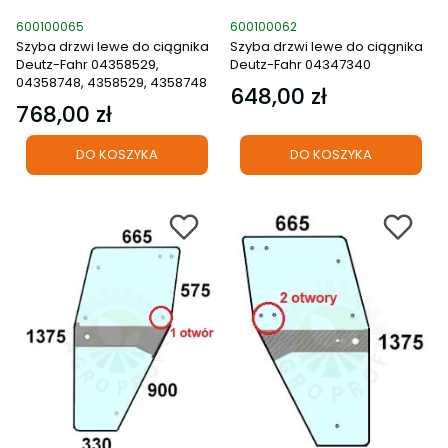
Kod produktu
Kod produktu
600100065
600100062
Szyba drzwi lewe do ciągnika
Szyba drzwi lewe do ciągnika
Deutz-Fahr 04358529,
Deutz-Fahr 04347340
04358748, 4358529, 4358748
648,00 zł
Cena
768,00 zł
Cena
DO KOSZYKA
DO KOSZYKA