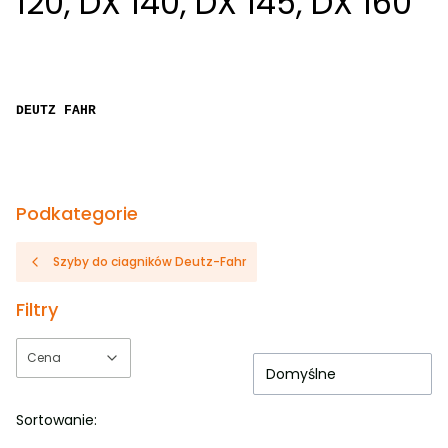
120, DX 140, DX 145, DX 160
DEUTZ FAHR
Podkategorie
Szyby do ciagników Deutz-Fahr
Filtry
Cena
Domyślne
Koniec filtrów
Sortowanie: