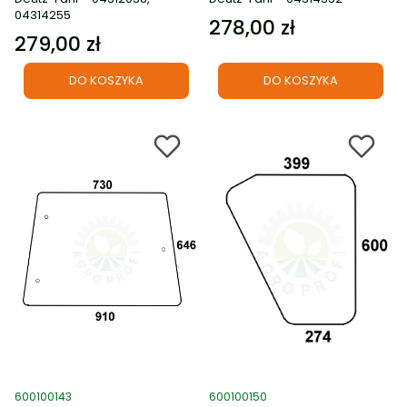
04314255
278,00 zł
Cena
279,00 zł
Cena
DO KOSZYKA
DO KOSZYKA
Kod produktu
Kod produktu
600100143
600100150