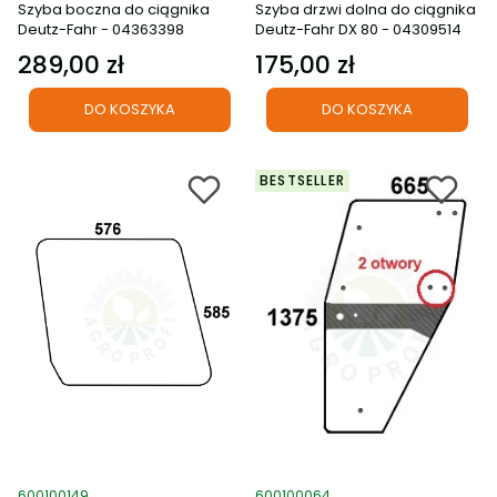
Szyba boczna do ciągnika
Szyba drzwi dolna do ciągnika
Deutz-Fahr - 04363398
Deutz-Fahr DX 80 - 04309514
289,00 zł
175,00 zł
Cena
Cena
DO KOSZYKA
DO KOSZYKA
BESTSELLER
Kod produktu
Kod produktu
600100149
600100064