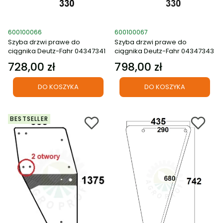
Kod produktu
Kod produktu
600100066
600100067
Szyba drzwi prawe do
Szyba drzwi prawe do
ciągnika Deutz-Fahr 04347341
ciągnika Deutz-Fahr 04347343
728,00 zł
798,00 zł
Cena
Cena
DO KOSZYKA
DO KOSZYKA
BESTSELLER