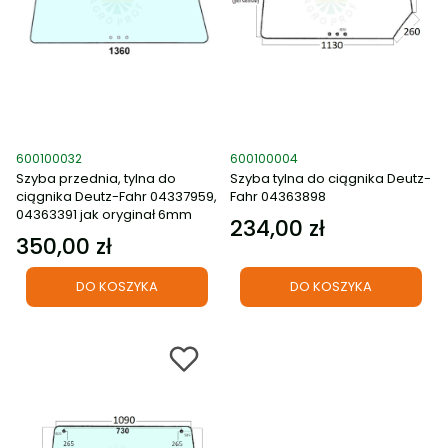
Kod produktu
Kod produktu
600100032
600100004
Szyba przednia, tylna do
Szyba tylna do ciągnika Deutz-
ciągnika Deutz-Fahr 04337959,
Fahr 04363898
04363391 jak oryginał 6mm
234,00 zł
Cena
350,00 zł
Cena
DO KOSZYKA
DO KOSZYKA