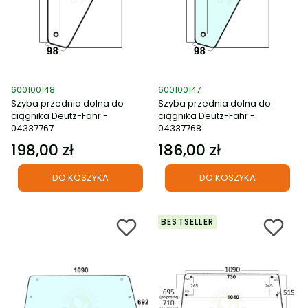
Kod produktu
Kod produktu
600100148
600100147
Szyba przednia dolna do
Szyba przednia dolna do
ciągnika Deutz-Fahr -
ciągnika Deutz-Fahr -
04337767
04337768
198,00 zł
186,00 zł
Cena
Cena
DO KOSZYKA
DO KOSZYKA
BESTSELLER