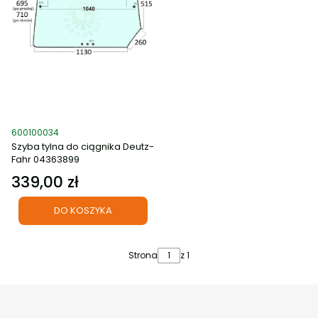
Kod produktu
600100034
Szyba tylna do ciągnika Deutz-
Fahr 04363899
339,00 zł
Cena
DO KOSZYKA
Strona
z 1