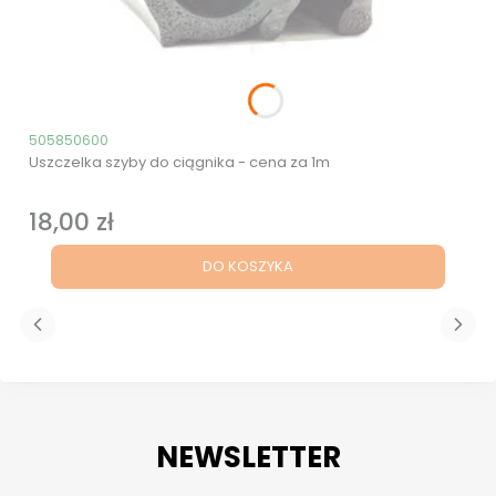
Kod produktu
505850600
Uszczelka szyby do ciągnika - cena za 1m
18,00 zł
Cena
DO KOSZYKA
NEWSLETTER