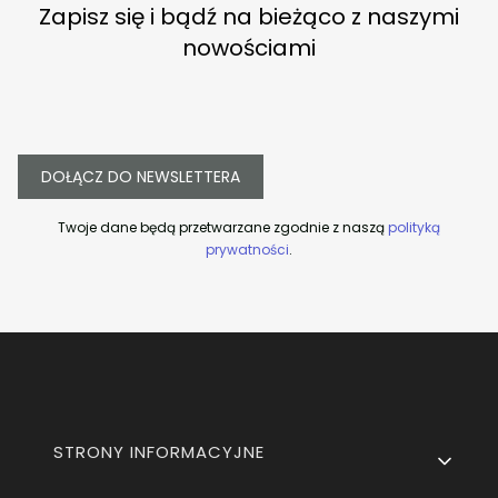
Zapisz się i bądź na bieżąco z naszymi
nowościami
DOŁĄCZ DO NEWSLETTERA
Twoje dane będą przetwarzane zgodnie z naszą
polityką
prywatności
.
Linki w stopce
STRONY INFORMACYJNE