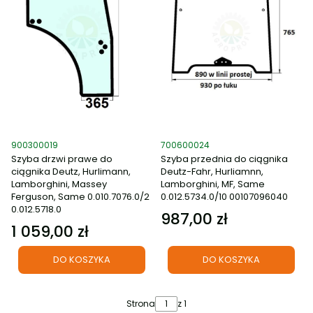
Kod produktu
Kod produktu
900300019
700600024
Szyba drzwi prawe do
Szyba przednia do ciągnika
ciągnika Deutz, Hurlimann,
Deutz-Fahr, Hurliamnn,
Lamborghini, Massey
Lamborghini, MF, Same
Ferguson, Same 0.010.7076.0/2
0.012.5734.0/10 00107096040
0.012.5718.0
987,00 zł
Cena
1 059,00 zł
Cena
DO KOSZYKA
DO KOSZYKA
Strona
z 1