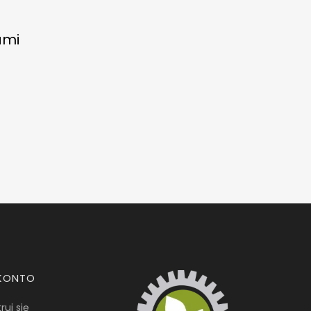
ami
KONTO
ruj się