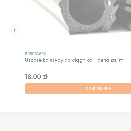
Kod produktu
505850600
Uszczelka szyby do ciągnika - cena za 1m
18,00 zł
Cena
DO KOSZYKA