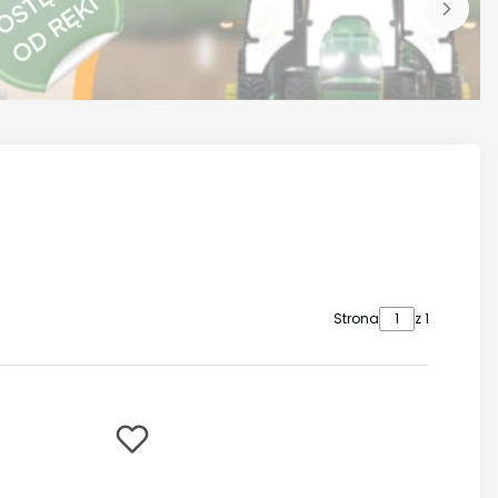
Strona
z 1