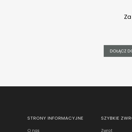
Za
DOŁĄCZ D
Linki w stopce
STRONY INFORMACYJNE
SZYBKIE ZW
O nas
Zwrot