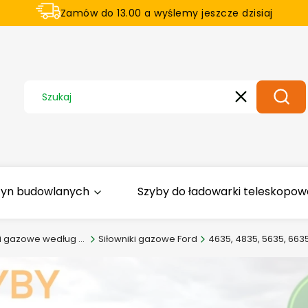
Zamów do 13.00 a wyślemy jeszcze dzisiaj
U nas na zwrot aż 21 dni
Wyczyść
Szuka
zyn budowlanych
Szyby do ładowarki teleskopowej
Siłowniki gazowe według zastosowania
Siłowniki gazowe Ford
4635, 4835, 5635, 663