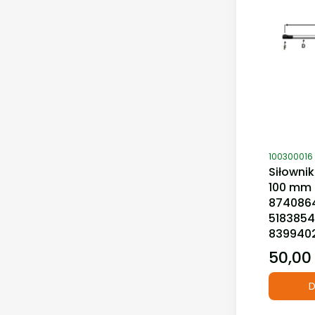
Kod produ
100300016
Siłownik
100 mm 
8740864
5183854
839940
50,00 
Cena
D