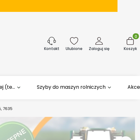
Produk
j
Ulubione
Zaloguj się
Koszyk
Kontakt
 (te...
Szyby do maszyn rolniczych
Akce
5, 7635