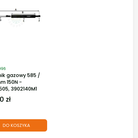
duktu
996
nik gazowy 585 /
m 150N -
505, 3902140M1
0 zł
DO KOSZYKA