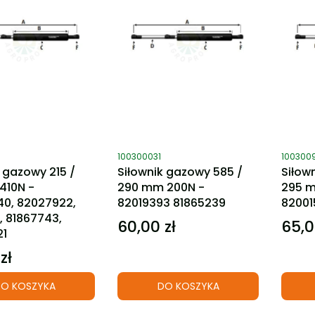
ktu
Kod produktu
Kod pro
100300031
100300
 gazowy 215 /
Siłownik gazowy 585 /
Siłow
410N -
290 mm 200N -
295 m
0, 82027922,
82019393 81865239
82001
, 81867743,
60,00 zł
65,0
Cena
Cena
21
zł
O KOSZYKA
DO KOSZYKA