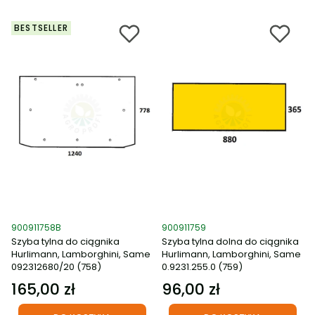
BESTSELLER
Kod produktu
Kod produktu
900911758B
900911759
Szyba tylna do ciągnika
Szyba tylna dolna do ciągnika
Hurlimann, Lamborghini, Same
Hurlimann, Lamborghini, Same
092312680/20 (758)
0.9231.255.0 (759)
165,00 zł
96,00 zł
Cena
Cena