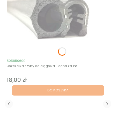
Kod produktu
505850600
Uszczelka szyby do ciągnika - cena za 1m
18,00 zł
Cena
DO KOSZYKA