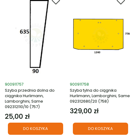
Kod produktu
Kod produktu
900911757
900911758
Szyba przednia dolna do
Szyba tylna do ciągnika
ciągnika Hurlimann,
Hurlimann, Lamborghini, Same
Lamborghini, Same
092312680/20 (758)
092312110/10 (757)
329,00 zł
Cena
25,00 zł
Cena
DO KOSZYKA
DO KOSZYKA