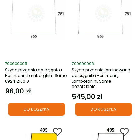
Kod produktu
Kod produktu
700600005
700600006
Szyba przednia do ciągnika
Szyba przednia laminowana
Hurlimann, Lamborghini, Same
do ciągnika Hurlimann,
09241210010
Lamborghini, Same
09231210010
96,00 zł
Cena
545,00 zł
Cena
DO KOSZYKA
DO KOSZYKA