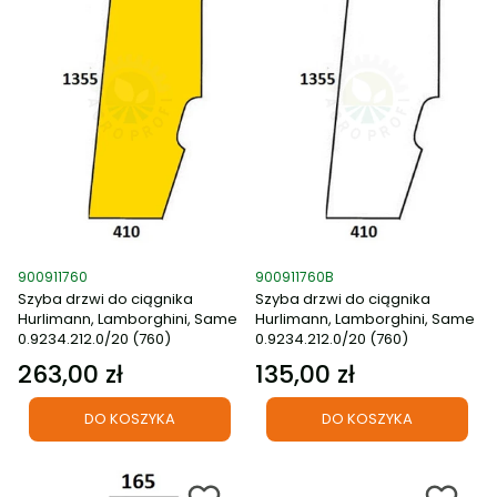
Kod produktu
Kod produktu
900911760
900911760B
Szyba drzwi do ciągnika
Szyba drzwi do ciągnika
Hurlimann, Lamborghini, Same
Hurlimann, Lamborghini, Same
0.9234.212.0/20 (760)
0.9234.212.0/20 (760)
263,00 zł
135,00 zł
Cena
Cena
DO KOSZYKA
DO KOSZYKA