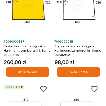
Kod produktu
Kod produktu
700600008BR
700600008B
Szyba boczna do ciągnika
Szyba boczna do ciągnika
Hurlimann, Lamborghini, Same
Hurlimann, Lamborghini, Same
092312140
092312140
260,00 zł
98,00 zł
Cena
Cena
DO KOSZYKA
DO KOSZYKA
BESTSELLER