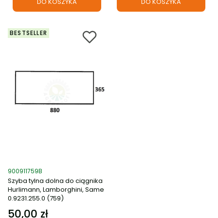
DO KOSZYKA
DO KOSZYKA
BESTSELLER
Kod produktu
900911759B
Szyba tylna dolna do ciągnika
Hurlimann, Lamborghini, Same
0.9231.255.0 (759)
50,00 zł
Cena