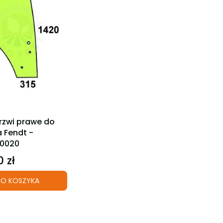
ktu
rzwi prawe do
a Fendt -
30020
 zł
O KOSZYKA