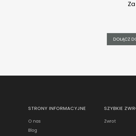
Za
DOŁĄCZ D
Linki w stopce
STRONY INFORMACYJNE
SZYBKIE ZW
O nas
Zwrot
Blog