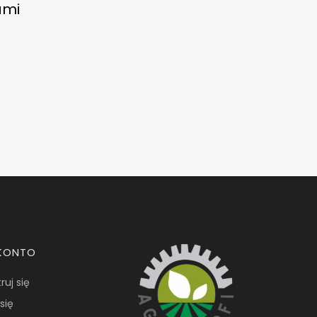
ami
KONTO
ruj się
się