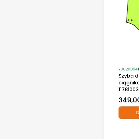
Kod produ
700200041
Szyba d
ciągnik
1178100
349,00
Cena
D