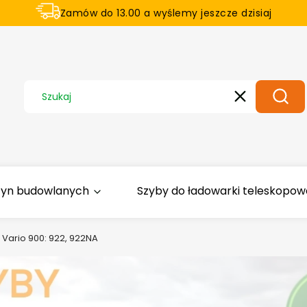
Zamów do 13.00 a wyślemy jeszcze dzisiaj
U nas na zwrot aż 21 dni
Wyczyść
Szuka
zyn budowlanych
Szyby do ładowarki teleskopowej
Vario 900: 922, 922NA