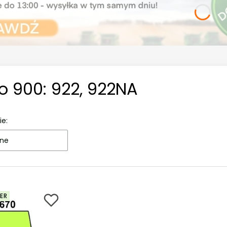
o 900: 922, 922NA
ie:
ne
ER