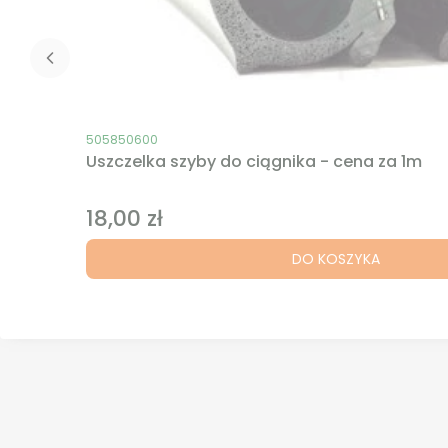
Kod produktu
505850600
Uszczelka szyby do ciągnika - cena za 1m
18,00 zł
Cena
DO KOSZYKA