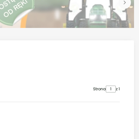
Strona
z 1