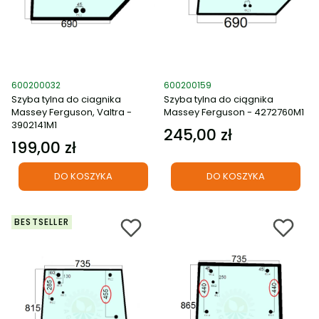
Kod produktu
Kod produktu
600200032
600200159
Szyba tylna do ciagnika
Szyba tylna do ciągnika
Massey Ferguson, Valtra -
Massey Ferguson - 4272760M1
3902141M1
245,00 zł
Cena
199,00 zł
Cena
DO KOSZYKA
DO KOSZYKA
BESTSELLER