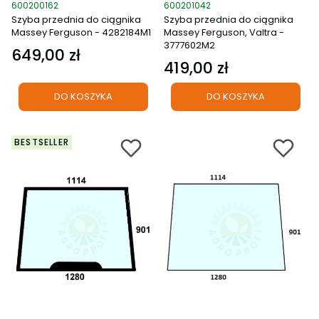
Kod produktu
Kod produktu
600200162
600201042
Szyba przednia do ciągnika
Szyba przednia do ciągnika
Massey Ferguson - 4282184M1
Massey Ferguson, Valtra -
3777602M2
649,00 zł
Cena
419,00 zł
Cena
DO KOSZYKA
DO KOSZYKA
BESTSELLER