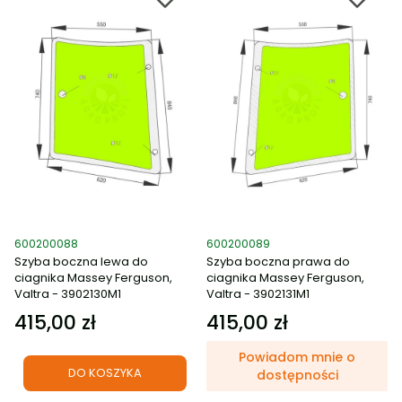
Kod produktu
Kod produktu
600200088
600200089
Szyba boczna lewa do
Szyba boczna prawa do
ciagnika Massey Ferguson,
ciagnika Massey Ferguson,
Valtra - 3902130M1
Valtra - 3902131M1
415,00 zł
415,00 zł
Cena
Cena
Powiadom mnie o
DO KOSZYKA
dostępności