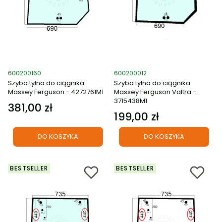
Kod produktu
Kod produktu
600200160
600200012
Szyba tylna do ciągnika
Szyba tylna do ciągnika
Massey Ferguson - 4272761M1
Massey Ferguson Valtra -
3715438M1
381,00 zł
Cena
199,00 zł
Cena
DO KOSZYKA
DO KOSZYKA
BESTSELLER
BESTSELLER