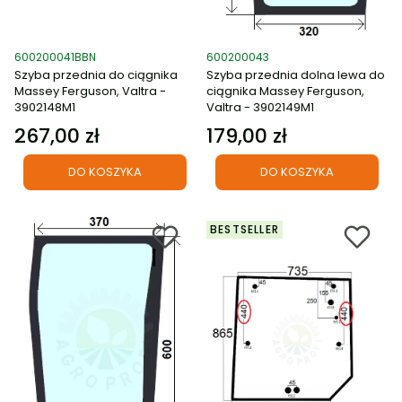
Kod produktu
Kod produktu
600200041BBN
600200043
Szyba przednia do ciągnika
Szyba przednia dolna lewa do
Massey Ferguson, Valtra -
ciągnika Massey Ferguson,
3902148M1
Valtra - 3902149M1
267,00 zł
179,00 zł
Cena
Cena
DO KOSZYKA
DO KOSZYKA
BESTSELLER