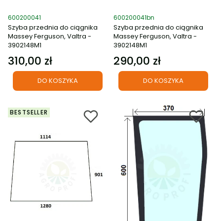
Kod produktu
Kod produktu
600200041
600200041bn
Szyba przednia do ciągnika
Szyba przednia do ciągnika
Massey Ferguson, Valtra -
Massey Ferguson, Valtra -
3902148M1
3902148M1
310,00 zł
290,00 zł
Cena
Cena
DO KOSZYKA
DO KOSZYKA
BESTSELLER