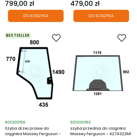
799,00 zł
479,00 zł
Cena
Cena
DO KOSZYKA
DO KOSZYKA
BESTSELLER
Kod produktu
Kod produktu
600200156
600200163
Szyba drzwi prawe do
szyba przednia do ciagnika
ciągnika Massey Ferguson -
Massey Ferguson - 4274322M1