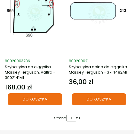
Kod produktu
Kod produktu
600200032BN
600200021
Szyba tylna do ciągnika
Szyba tylna dolna do ciągnika
Massey Ferguson, Valtra -
Massey Ferguson - 3714482M1
3902141M1
36,00 zł
Cena
168,00 zł
Cena
DO KOSZYKA
DO KOSZYKA
Strona
z 1