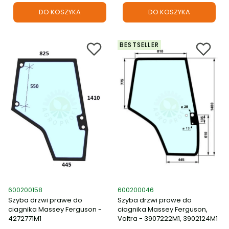
DO KOSZYKA
DO KOSZYKA
BESTSELLER
Kod produktu
Kod produktu
600200158
600200046
Szyba drzwi prawe do
Szyba drzwi prawe do
ciagnika Massey Ferguson -
ciagnika Massey Ferguson,
4272771M1
Valtra - 3907222M1, 3902124M1