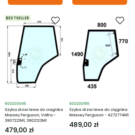
BESTSELLER
Kod produktu
Kod produktu
600200045
600200155
Szyba drzwi lewe do ciagnika
Szyba drzwi lewe do ciągnika
Massey Ferguson, Valtra -
Massey Ferguson - 4272774M1
3907221M1, 3902123M1
489,00 zł
Cena
479,00 zł
Cena