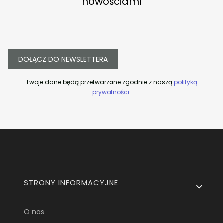
nowościami
DOŁĄCZ DO NEWSLETTERA
Twoje dane będą przetwarzane zgodnie z naszą
polityką
prywatności
.
Linki w stopce
STRONY INFORMACYJNE
O nas