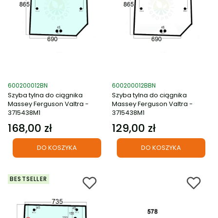
Kod produktu
Kod produktu
600200012BN
600200012BBN
Szyba tylna do ciągnika
Szyba tylna do ciągnika
Massey Ferguson Valtra -
Massey Ferguson Valtra -
3715438M1
3715438M1
168,00 zł
129,00 zł
Cena
Cena
DO KOSZYKA
DO KOSZYKA
BESTSELLER