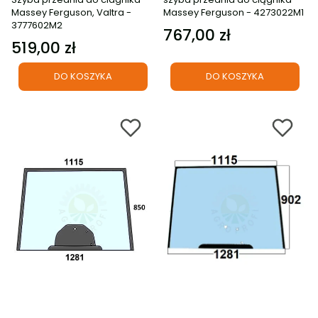
Massey Ferguson, Valtra -
Massey Ferguson - 4273022M1
3777602M2
767,00 zł
Cena
519,00 zł
Cena
DO KOSZYKA
DO KOSZYKA