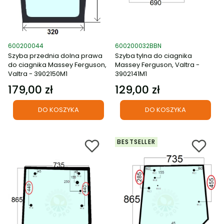
Kod produktu
Kod produktu
600200044
600200032BBN
Szyba przednia dolna prawa
Szyba tylna do ciagnika
do ciagnika Massey Ferguson,
Massey Ferguson, Valtra -
Valtra - 3902150M1
3902141M1
179,00 zł
129,00 zł
Cena
Cena
DO KOSZYKA
DO KOSZYKA
BESTSELLER