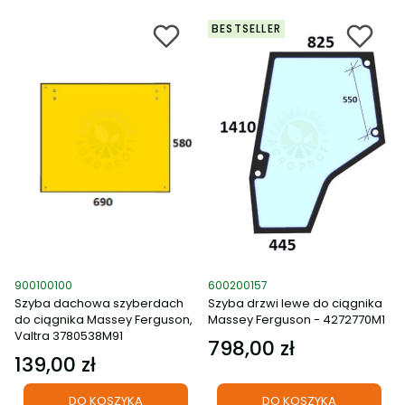
BESTSELLER
Kod produktu
Kod produktu
900100100
600200157
Szyba dachowa szyberdach
Szyba drzwi lewe do ciągnika
do ciągnika Massey Ferguson,
Massey Ferguson - 4272770M1
Valtra 3780538M91
798,00 zł
Cena
139,00 zł
Cena
DO KOSZYKA
DO KOSZYKA