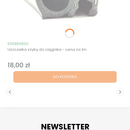
Kod produktu
505850600
Uszczelka szyby do ciągnika - cena za 1m
18,00 zł
Cena
DO KOSZYKA
NEWSLETTER