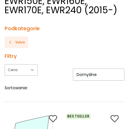
EWR150E, EWR160E,
EWR170E, EWR240 (2015-)
Podkategorie
Volvo
Filtry
Cena
Domyślne
Koniec filtrów
Sortowanie:
BESTSELLER