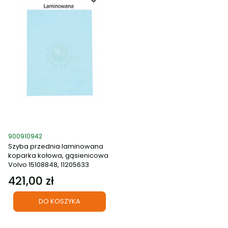
Kod produktu
900910942
Szyba przednia laminowana
koparka kołowa, gąsienicowa
Volvo 15108848, 11205633
421,00 zł
Cena
DO KOSZYKA