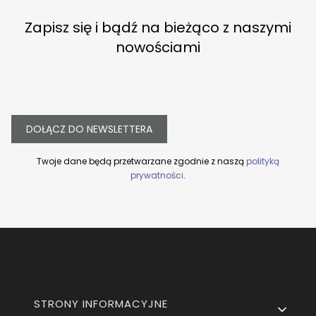
Zapisz się i bądź na bieżąco z naszymi
nowościami
DOŁĄCZ DO NEWSLETTERA
Twoje dane będą przetwarzane zgodnie z naszą
polityką
prywatności
.
Linki w stopce
STRONY INFORMACYJNE