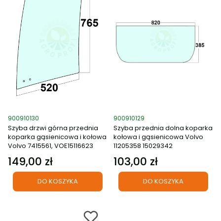
Kod produktu
Kod produktu
900910130
900910129
Szyba drzwi górna przednia
Szyba przednia dolna koparka
koparka gąsienicowa i kołowa
kołowa i gąsienicowa Volvo
Volvo 7415561, VOE15116623
11205358 15029342
149,00 zł
103,00 zł
Cena
Cena
DO KOSZYKA
DO KOSZYKA