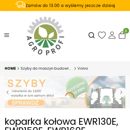
Zamów do 13.00 a wyślemy jeszcze dzisiaj
U nas na zwrot aż 21 dni
Produ
Otwórz wyszukiwar
Szyby do maszyn budowlanych
Volvo
koparka kołowa EWR130E,