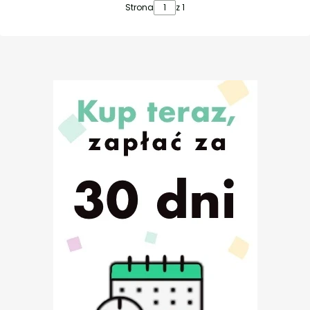
Strona
z 1