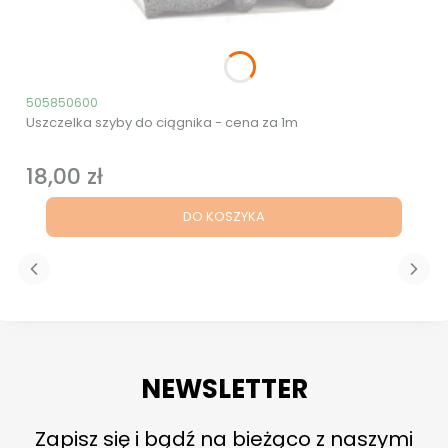
Kod produktu
505850600
Uszczelka szyby do ciągnika - cena za 1m
18,00 zł
Cena
DO KOSZYKA
NEWSLETTER
Zapisz się i bądź na bieżąco z naszymi