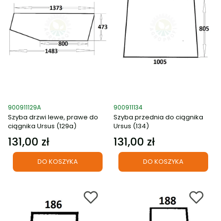
Kod produktu
Kod produktu
900911129A
900911134
Szyba drzwi lewe, prawe do
Szyba przednia do ciągnika
ciągnika Ursus (129a)
Ursus (134)
131,00 zł
131,00 zł
Cena
Cena
DO KOSZYKA
DO KOSZYKA