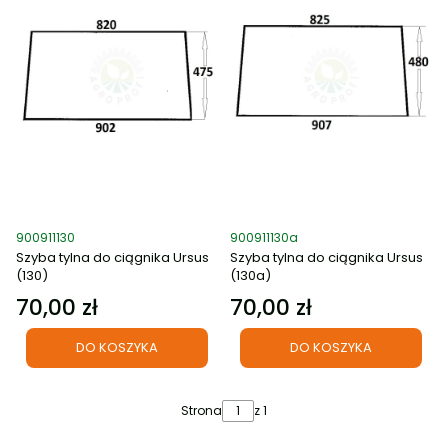
Kod produktu
Kod produktu
900911130
900911130a
Szyba tylna do ciągnika Ursus
Szyba tylna do ciągnika Ursus
(130)
(130a)
70,00 zł
70,00 zł
Cena
Cena
DO KOSZYKA
DO KOSZYKA
Strona
z 1