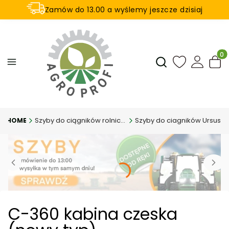
Zamów do 13.00 a wyślemy jeszcze dzisiaj
U nas na zwrot aż 21 dni
Produ
Otwórz wyszukiwar
Szyby do ciągników rolniczych
Szyby do ciagników Ursus
C-360 kabina czeska