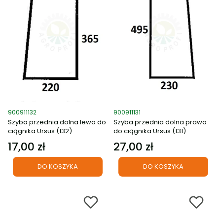
Kod produktu
Kod produktu
900911132
900911131
Szyba przednia dolna lewa do
Szyba przednia dolna prawa
ciągnika Ursus (132)
do ciągnika Ursus (131)
17,00 zł
27,00 zł
Cena
Cena
DO KOSZYKA
DO KOSZYKA