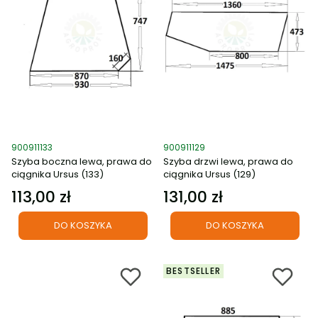
Kod produktu
Kod produktu
900911133
900911129
Szyba boczna lewa, prawa do
Szyba drzwi lewa, prawa do
ciągnika Ursus (133)
ciągnika Ursus (129)
113,00 zł
131,00 zł
Cena
Cena
DO KOSZYKA
DO KOSZYKA
BESTSELLER