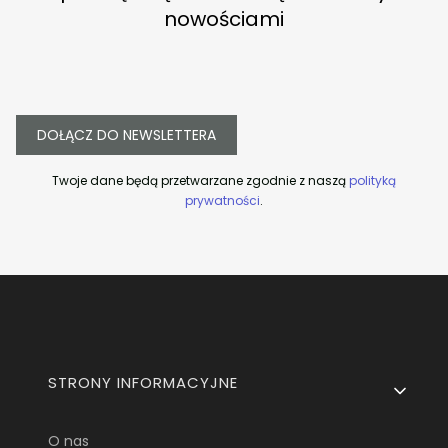
nowościami
DOŁĄCZ DO NEWSLETTERA
Twoje dane będą przetwarzane zgodnie z naszą
polityką
prywatności
.
Linki w stopce
STRONY INFORMACYJNE
O nas