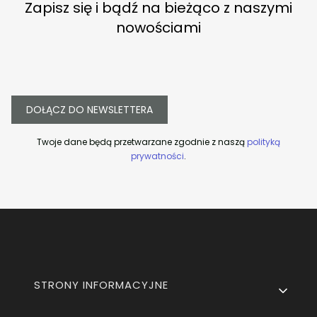
Zapisz się i bądź na bieżąco z naszymi
nowościami
DOŁĄCZ DO NEWSLETTERA
Twoje dane będą przetwarzane zgodnie z naszą
polityką
prywatności
.
Linki w stopce
STRONY INFORMACYJNE