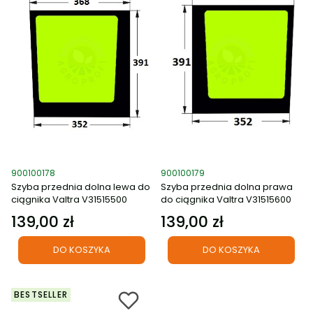
Kod produktu
Kod produktu
900100178
900100179
Szyba przednia dolna lewa do
Szyba przednia dolna prawa
ciągnika Valtra V31515500
do ciągnika Valtra V31515600
139,00 zł
139,00 zł
Cena
Cena
DO KOSZYKA
DO KOSZYKA
BESTSELLER