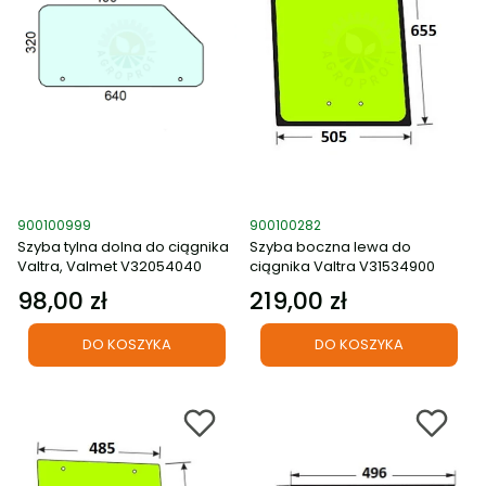
Kod produktu
Kod produktu
900100999
900100282
Szyba tylna dolna do ciągnika
Szyba boczna lewa do
Valtra, Valmet V32054040
ciągnika Valtra V31534900
98,00 zł
219,00 zł
Cena
Cena
DO KOSZYKA
DO KOSZYKA