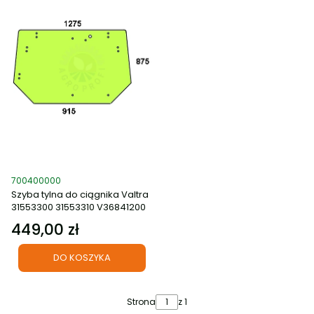
Kod produktu
700400000
Szyba tylna do ciągnika Valtra
31553300 31553310 V36841200
449,00 zł
Cena
DO KOSZYKA
Strona
z 1