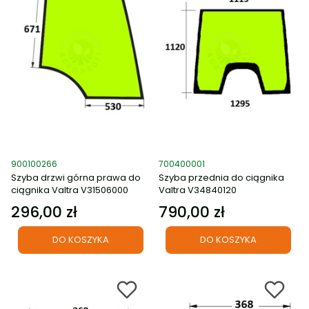
Kod produktu
Kod produktu
900100266
700400001
Szyba drzwi górna prawa do
Szyba przednia do ciągnika
ciągnika Valtra V31506000
Valtra V34840120
296,00 zł
790,00 zł
Cena
Cena
DO KOSZYKA
DO KOSZYKA