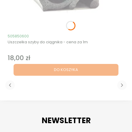
Kod produktu
505850600
Uszczelka szyby do ciągnika - cena za 1m
18,00 zł
Cena
DO KOSZYKA
NEWSLETTER