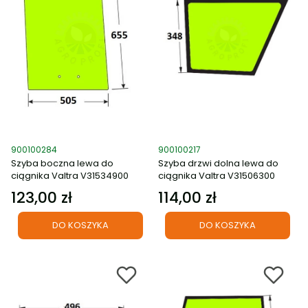
Kod produktu
Kod produktu
900100284
900100217
Szyba boczna lewa do
Szyba drzwi dolna lewa do
ciągnika Valtra V31534900
ciągnika Valtra V31506300
123,00 zł
114,00 zł
Cena
Cena
DO KOSZYKA
DO KOSZYKA