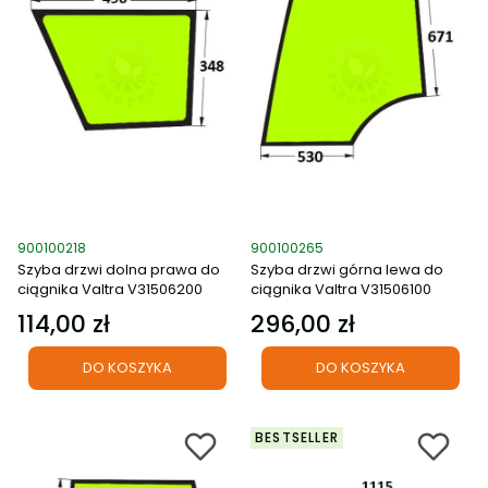
Kod produktu
Kod produktu
900100218
900100265
Szyba drzwi dolna prawa do
Szyba drzwi górna lewa do
ciągnika Valtra V31506200
ciągnika Valtra V31506100
114,00 zł
296,00 zł
Cena
Cena
DO KOSZYKA
DO KOSZYKA
BESTSELLER