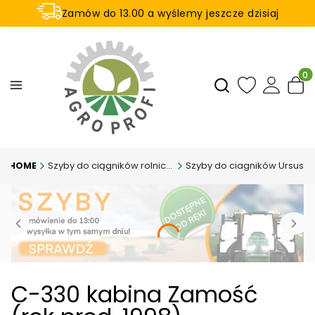
Zamów do 13.00 a wyślemy jeszcze dzisiaj
U nas na zwrot aż 21 dni
Produ
Otwórz wyszukiwar
Szyby do ciągników rolniczych
Szyby do ciagników Ursus
C-330 kabina Zamość