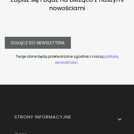
nowościami
DOŁĄCZ DO NEWSLETTERA
Twoje dane będą przetwarzane zgodnie z naszą
polityką
prywatności
.
Linki w stopce
STRONY INFORMACYJNE