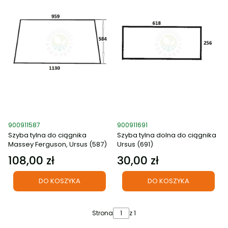
Kod produktu
Kod produktu
900911587
900911691
Szyba tylna do ciągnika
Szyba tylna dolna do ciągnika
Massey Ferguson, Ursus (587)
Ursus (691)
108,00 zł
30,00 zł
Cena
Cena
DO KOSZYKA
DO KOSZYKA
Strona
z 1