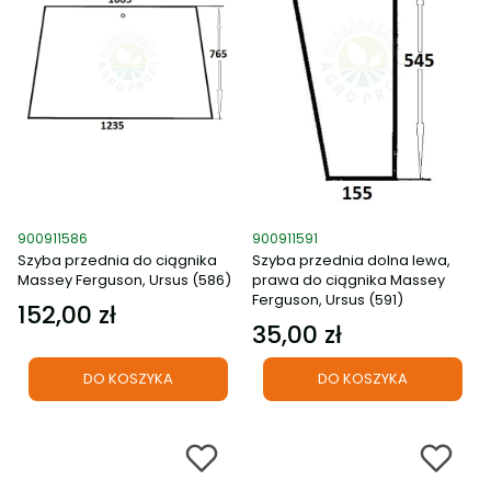
Kod produktu
Kod produktu
900911586
900911591
Szyba przednia do ciągnika
Szyba przednia dolna lewa,
Massey Ferguson, Ursus (586)
prawa do ciągnika Massey
Ferguson, Ursus (591)
152,00 zł
Cena
35,00 zł
Cena
DO KOSZYKA
DO KOSZYKA