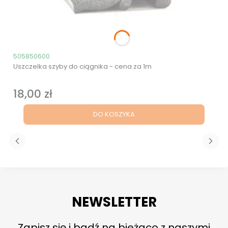
Kod produktu
505850600
Uszczelka szyby do ciągnika - cena za 1m
18,00 zł
Cena
DO KOSZYKA
NEWSLETTER
Zapisz się i bądź na bieżąco z naszymi