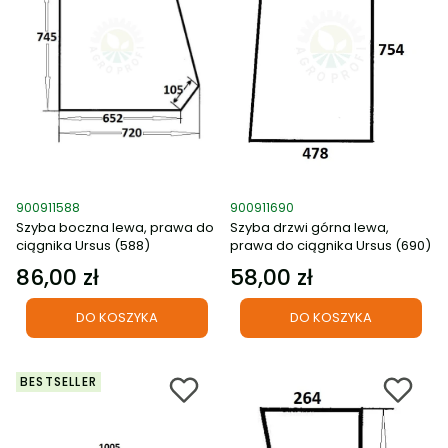
Kod produktu
Kod produktu
900911588
900911690
Szyba boczna lewa, prawa do
Szyba drzwi górna lewa,
ciągnika Ursus (588)
prawa do ciągnika Ursus (690)
86,00 zł
58,00 zł
Cena
Cena
DO KOSZYKA
DO KOSZYKA
BESTSELLER