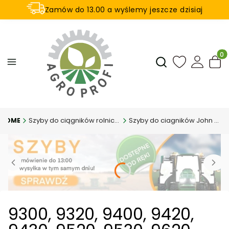
Zamów do 13.00 a wyślemy jeszcze dzisiaj
U nas na zwrot aż 21 dni
Produ
Otwórz wyszukiwar
Szyby do ciągników rolniczych
Szyby do ciagników John Deere
9300, 9320, 9400, 9420,