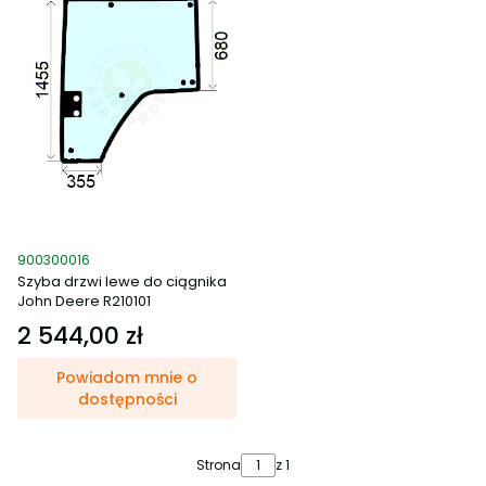
Kod produktu
900300016
Szyba drzwi lewe do ciągnika
John Deere R210101
2 544,00 zł
Cena
Powiadom mnie o
dostępności
Strona
z 1