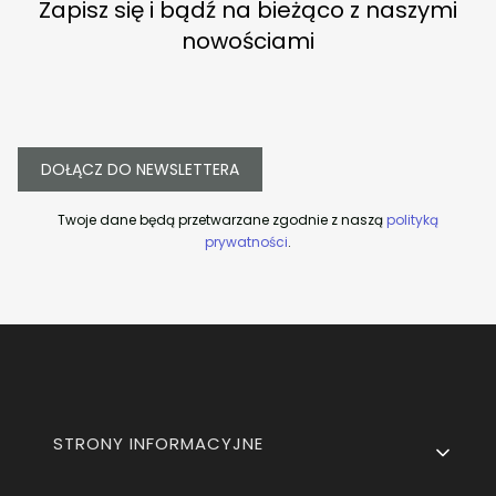
Zapisz się i bądź na bieżąco z naszymi
nowościami
DOŁĄCZ DO NEWSLETTERA
Twoje dane będą przetwarzane zgodnie z naszą
polityką
prywatności
.
Linki w stopce
STRONY INFORMACYJNE