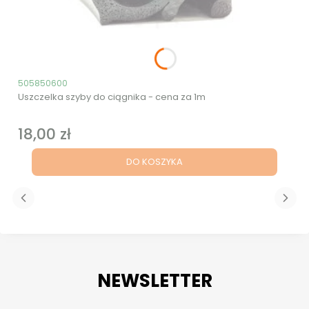
Kod produktu
505850600
Uszczelka szyby do ciągnika - cena za 1m
18,00 zł
Cena
DO KOSZYKA
NEWSLETTER