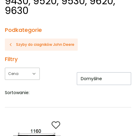
9430, 9520, 9530, 9620,
9630
Podkategorie
Szyby do ciagników John Deere
Filtry
Cena
Domyślne
Koniec filtrów
Sortowanie: