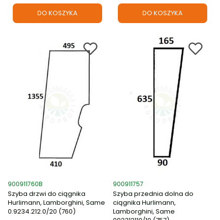
DO KOSZYKA
DO KOSZYKA
Kod produktu
Kod produktu
900911760B
900911757
Szyba drzwi do ciągnika
Szyba przednia dolna do
Hurlimann, Lamborghini, Same
ciągnika Hurlimann,
0.9234.212.0/20 (760)
Lamborghini, Same