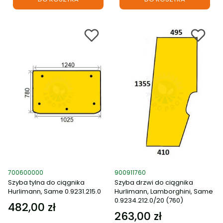
Kod produktu
Kod produktu
700600000
900911760
Szyba tylna do ciągnika
Szyba drzwi do ciągnika
Hurlimann, Same 0.9231.215.0
Hurlimann, Lamborghini, Same
0.9234.212.0/20 (760)
482,00 zł
Cena
263,00 zł
Cena