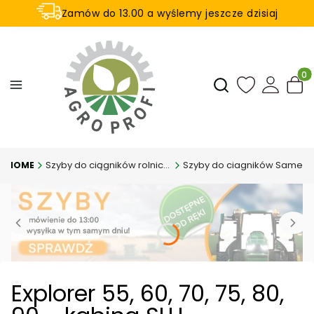
Zamów do 13.00 a wyślemy jeszcze dzisiaj
U nas na zwrot aż 21 dni
Produ
Otwórz wyszukiwar
Szyby do ciągników rolniczych
Szyby do ciagników Same
Explorer 55, 60, 70, 75, 80,