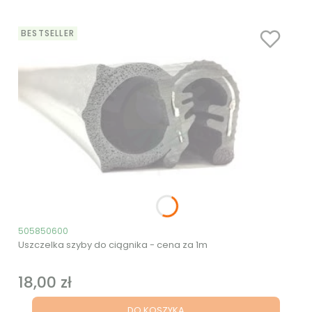
BESTSELLER
Kod produktu
505850600
Uszczelka szyby do ciągnika - cena za 1m
18,00 zł
Cena
DO KOSZYKA