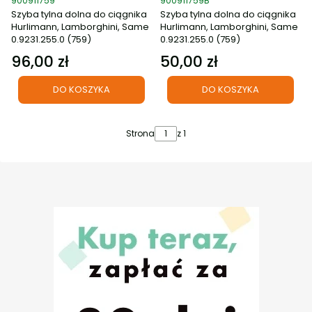
900911759
900911759B
Szyba tylna dolna do ciągnika
Szyba tylna dolna do ciągnika
Hurlimann, Lamborghini, Same
Hurlimann, Lamborghini, Same
0.9231.255.0 (759)
0.9231.255.0 (759)
96,00 zł
50,00 zł
Cena
Cena
DO KOSZYKA
DO KOSZYKA
Strona
z 1