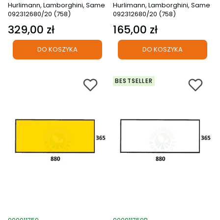
Hurlimann, Lamborghini, Same
Hurlimann, Lamborghini, Same
092312680/20 (758)
092312680/20 (758)
329,00 zł
165,00 zł
Cena
Cena
DO KOSZYKA
DO KOSZYKA
BESTSELLER
Kod produktu
Kod produktu