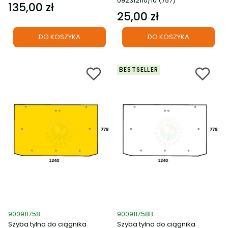
092312110/10 (757)
135,00 zł
Cena
25,00 zł
Cena
DO KOSZYKA
DO KOSZYKA
BESTSELLER
Kod produktu
Kod produktu
900911758
900911758B
Szyba tylna do ciągnika
Szyba tylna do ciągnika