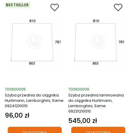
BESTSELLER
Kod produktu
Kod produktu
700600005
700600006
Szyba przednia do ciągnika
Szyba przednia laminowana
Hurlimann, Lamborghini, Same
do ciągnika Hurlimann,
09241210010
Lamborghini, Same
09231210010
96,00 zł
Cena
545,00 zł
Cena
DO KOSZYKA
DO KOSZYKA