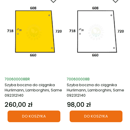
Kod produktu
Kod produktu
700600008BR
700600008B
Szyba boczna do ciągnika
Szyba boczna do ciągnika
Hurlimann, Lamborghini, Same
Hurlimann, Lamborghini, Same
092312140
092312140
260,00 zł
98,00 zł
Cena
Cena
DO KOSZYKA
DO KOSZYKA