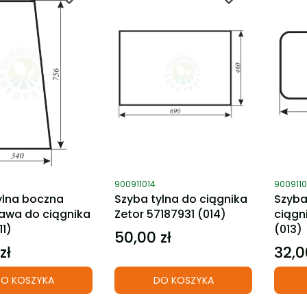
ktu
Kod produktu
Kod pro
900911014
9009110
ylna boczna
Szyba tylna do ciągnika
Szyba
rawa do ciągnika
Zetor 57187931 (014)
ciągn
11)
(013)
50,00 zł
Cena
zł
32,0
Cena
O KOSZYKA
DO KOSZYKA