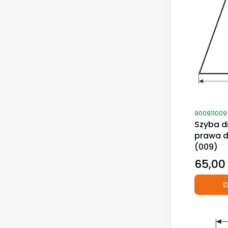
Kod produ
900911009
Szyba d
prawa d
(009)
65,00 
Cena
D