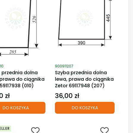
duktu
Kod produktu
10
900911207
 przednia dolna
Szyba przednia dolna
 prawa do ciągnika
lewa, prawa do ciągnika
 59117938 (010)
Zetor 69117948 (207)
0 zł
36,00 zł
Cena
DO KOSZYKA
DO KOSZYKA
ELLER