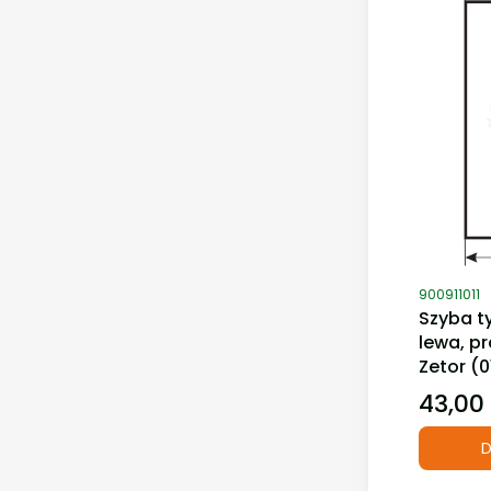
Kod produ
900911011
Szyba t
lewa, p
Zetor (0
43,00 
Cena
D