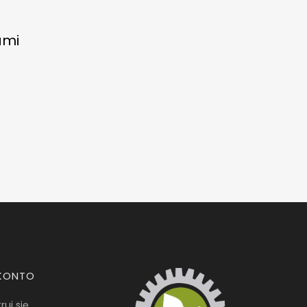
ami
KONTO
ruj się