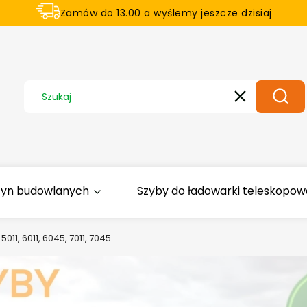
Zamów do 13.00 a wyślemy jeszcze dzisiaj
U nas na zwrot aż 21 dni
Wyczyść
Szuka
zyn budowlanych
Szyby do ładowarki teleskopowej
5011, 6011, 6045, 7011, 7045