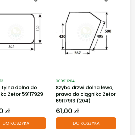
duktu
Kod produktu
13
900911204
 tylna dolna do
Szyba drzwi dolna lewa,
ika Zetor 59117929
prawa do ciągnika Zetor
69117913 (204)
0 zł
61,00 zł
Cena
DO KOSZYKA
DO KOSZYKA