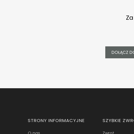
Za
DOŁĄCZ D
Linki w stopce
STRONY INFORMACYJNE
SZYBKIE ZW
O nas
Zwrot