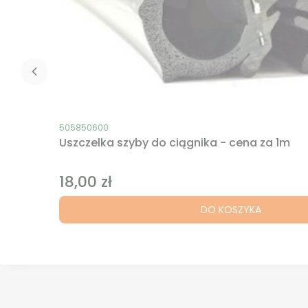
Kod produktu
505850600
Uszczelka szyby do ciągnika - cena za 1m
18,00 zł
Cena
DO KOSZYKA