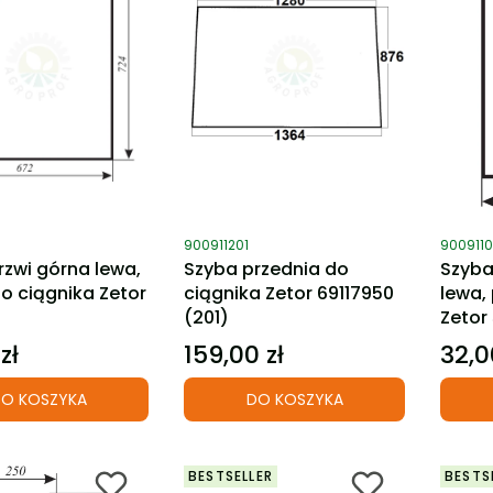
ktu
Kod produktu
Kod pro
900911201
9009110
rzwi górna lewa,
Szyba przednia do
Szyba
o ciągnika Zetor
ciągnika Zetor 69117950
lewa,
(201)
Zetor
zł
159,00 zł
32,0
Cena
Cena
O KOSZYKA
DO KOSZYKA
BESTSELLER
BESTS