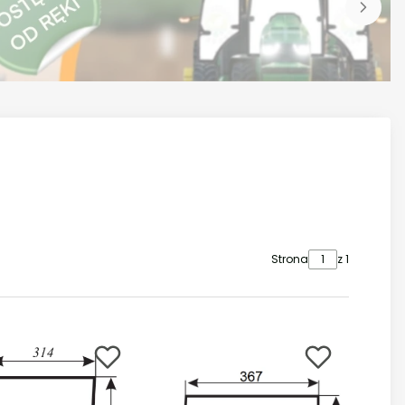
Strona
z 1