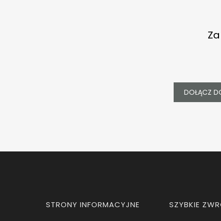
Za
DOŁĄCZ D
Linki w stopce
STRONY INFORMACYJNE
SZYBKIE ZW