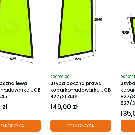
ktu
Kod produktu
Kod pro
900910108
9009101
oczna lewa
Szyba boczna prawa
Szyba
o-ładowarka JCB
koparko-ładowarka JCB
kopar
445
827/30446
827/8
827/3
 zł
149,00 zł
Cena
135,
Cena
O KOSZYKA
DO KOSZYKA