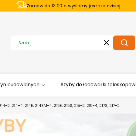
Zamów do 13.00 a wyślemy jeszcze dzisiaj
U nas na zwrot aż 21 dni
Wyczyść
Szuka
zyn budowlanych
Szyby do ładowarki teleskopowej
2, 214-4, 214E, 214SM-4, 215E, 215S, 215-2, 215-4, 217S, 217-2