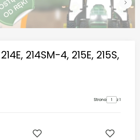
14E, 214SM-4, 215E, 215S,
Strona
z 1