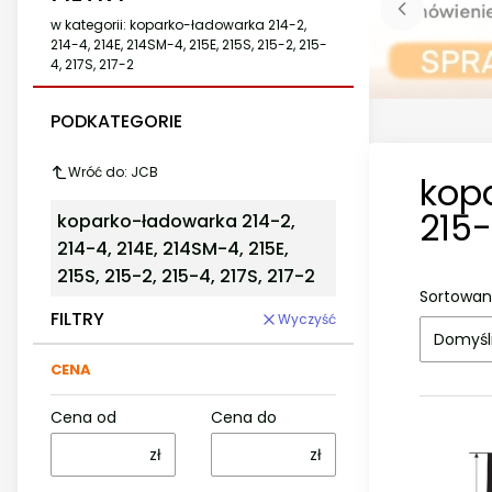
w kategorii: koparko-ładowarka 214-2,
214-4, 214E, 214SM-4, 215E, 215S, 215-2, 215-
4, 217S, 217-2
PODKATEGORIE
Wróć do: JCB
kopa
215-
koparko-ładowarka 214-2,
214-4, 214E, 214SM-4, 215E,
215S, 215-2, 215-4, 217S, 217-2
Sortowan
FILTRY
Wyczyść
Domyśl
CENA
Cena od
Cena do
zł
zł