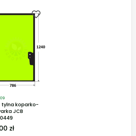
duktu
109
 tylna koparko-
arka JCB
30449
00 zł