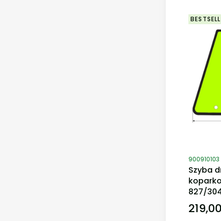
BESTSELL
Kod produ
900910103
Szyba d
kopark
827/30
219,00
Cena