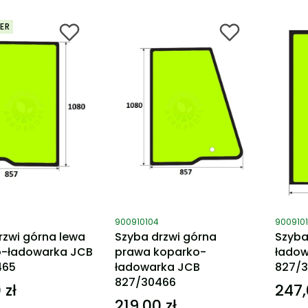
ER
ktu
Kod produktu
Kod pro
900910104
900910
rzwi górna lewa
Szyba drzwi górna
Szyba
o-ładowarka JCB
prawa koparko-
ładow
465
ładowarka JCB
827/
827/30466
 zł
247,
Cena
219,00 zł
Cena