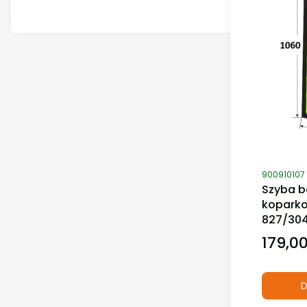
Kod produ
900910107
Szyba b
kopark
827/30
179,00
Cena
D