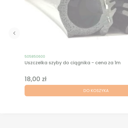
Kod produktu
505850600
Uszczelka szyby do ciągnika - cena za 1m
18,00 zł
Cena
DO KOSZYKA