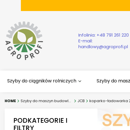
Infolinia:
+48 791 261 220
E-mail:
handlowy@agroprofi.pl
Szyby do ciągników rolniczych
Szyby do mas
Szyby do maszyn budowlanych
JCB
koparko-ładowarka 214-
PODKATEGORIE I
FILTRY