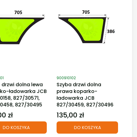
duktu
Kod produktu
01
900910102
 drzwi dolna lewa
Szyba drzwi dolna
ko-ładowarka JCB
prawa koparko-
0158, 827/30571,
ładowarka JCB
0458, 827/30495
827/30459, 827/30496
00 zł
135,00 zł
Cena
DO KOSZYKA
DO KOSZYKA