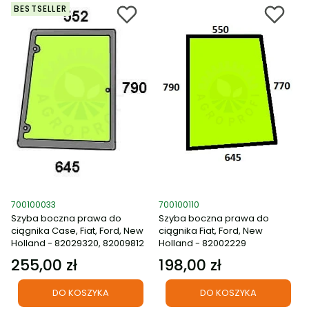
BESTSELLER
Kod produktu
Kod produktu
700100033
700100110
Szyba boczna prawa do
Szyba boczna prawa do
ciągnika Case, Fiat, Ford, New
ciągnika Fiat, Ford, New
Holland - 82029320, 82009812
Holland - 82002229
255,00 zł
198,00 zł
Cena
Cena
DO KOSZYKA
DO KOSZYKA