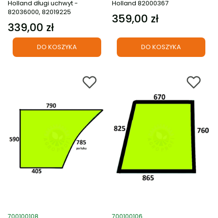
Holland długi uchwyt -
Holland 82000367
82036000, 82019225
359,00 zł
Cena
339,00 zł
Cena
DO KOSZYKA
DO KOSZYKA
Kod produktu
Kod produktu
700100108
700100106