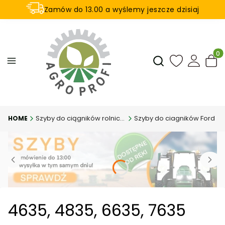
Zamów do 13.00 a wyślemy jeszcze dzisiaj
U nas na zwrot aż 21 dni
Produ
Otwórz wyszukiwar
Szyby do ciągników rolniczych
Szyby do ciagników Ford
4635, 4835, 6635, 7635