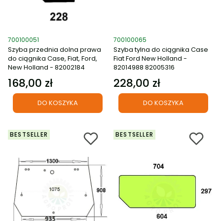
Kod produktu
Kod produktu
700100051
700100065
Szyba przednia dolna prawa
Szyba tylna do ciągnika Case
do ciągnika Case, Fiat, Ford,
Fiat Ford New Holland -
New Holland - 82002184
82014988 82005316
168,00 zł
228,00 zł
Cena
Cena
DO KOSZYKA
DO KOSZYKA
BESTSELLER
BESTSELLER