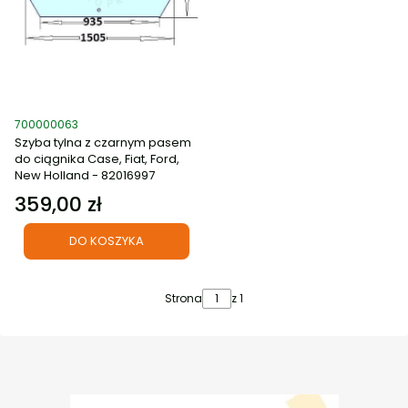
Kod produktu
700000063
Szyba tylna z czarnym pasem
do ciągnika Case, Fiat, Ford,
New Holland - 82016997
359,00 zł
Cena
DO KOSZYKA
Strona
z 1