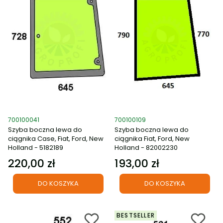
Kod produktu
Kod produktu
700100041
700100109
Szyba boczna lewa do
Szyba boczna lewa do
ciągnika Case, Fiat, Ford, New
ciągnika Fiat, Ford, New
Holland - 5182189
Holland - 82002230
220,00 zł
193,00 zł
Cena
Cena
DO KOSZYKA
DO KOSZYKA
BESTSELLER