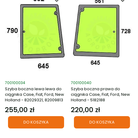
Kod produktu
Kod produktu
700100034
700100040
Szyba boczna lewa lewa do
Szyba boczna prawa do
ciągnika Case, Fiat, Ford, New
ciągnika Case, Fiat, Ford, New
Holland - 82029321, 82009813
Holland - 5182188
255,00 zł
220,00 zł
Cena
Cena
DO KOSZYKA
DO KOSZYKA