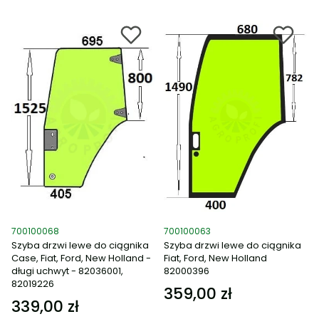
Kod produktu
Kod produktu
700100068
700100063
Szyba drzwi lewe do ciągnika
Szyba drzwi lewe do ciągnika
Case, Fiat, Ford, New Holland -
Fiat, Ford, New Holland
długi uchwyt - 82036001,
82000396
82019226
359,00 zł
Cena
339,00 zł
Cena