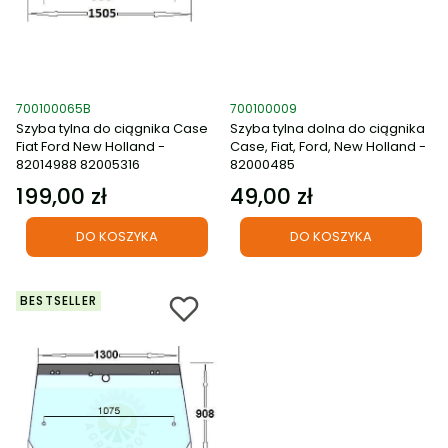
Kod produktu
Kod produktu
700100065B
700100009
Szyba tylna do ciągnika Case
Szyba tylna dolna do ciągnika
Fiat Ford New Holland -
Case, Fiat, Ford, New Holland -
82014988 82005316
82000485
199,00 zł
49,00 zł
Cena
Cena
DO KOSZYKA
DO KOSZYKA
BESTSELLER