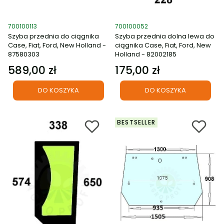
Kod produktu
Kod produktu
700100113
700100052
Szyba przednia do ciągnika
Szyba przednia dolna lewa do
Case, Fiat, Ford, New Holland -
ciągnika Case, Fiat, Ford, New
87580303
Holland - 82002185
589,00 zł
175,00 zł
Cena
Cena
DO KOSZYKA
DO KOSZYKA
BESTSELLER