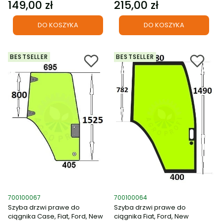
149,00 zł
215,00 zł
Cena
Cena
DO KOSZYKA
DO KOSZYKA
BESTSELLER
BESTSELLER
Kod produktu
Kod produktu
700100067
700100064
Szyba drzwi prawe do
Szyba drzwi prawe do
ciągnika Case, Fiat, Ford, New
ciągnika Fiat, Ford, New