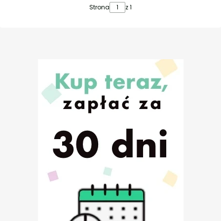
Strona
z 1