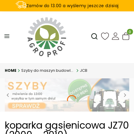
Zamów do 13.00 a wyślemy jeszcze dzisiaj
U nas na zwrot aż 21 dni
Produ
Otwórz wyszukiwar
Szyby do maszyn budowlanych
JCB
koparka gąsienicowa JZ70