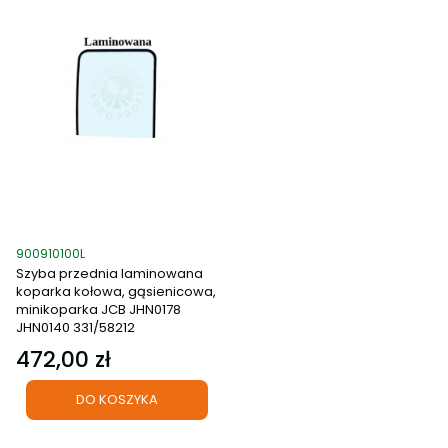
Kod produktu
900910100L
Szyba przednia laminowana
koparka kołowa, gąsienicowa,
minikoparka JCB JHN0178
JHN0140 331/58212
472,00 zł
Cena
DO KOSZYKA