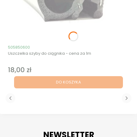
Kod produktu
505850600
Uszczelka szyby do ciągnika - cena za 1m
18,00 zł
Cena
DO KOSZYKA
NEWSLETTER