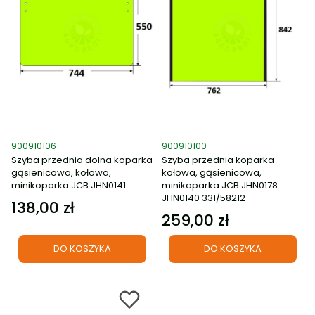
Kod produktu
Kod produktu
900910106
900910100
Szyba przednia dolna koparka
Szyba przednia koparka
gąsienicowa, kołowa,
kołowa, gąsienicowa,
minikoparka JCB JHN0141
minikoparka JCB JHN0178
JHN0140 331/58212
138,00 zł
Cena
259,00 zł
Cena
DO KOSZYKA
DO KOSZYKA