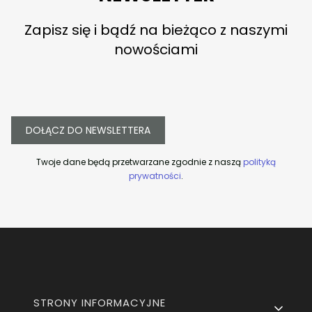
Zapisz się i bądź na bieżąco z naszymi
nowościami
DOŁĄCZ DO NEWSLETTERA
Twoje dane będą przetwarzane zgodnie z naszą
polityką
prywatności
.
Linki w stopce
STRONY INFORMACYJNE