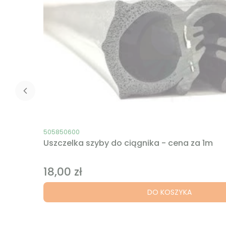
Kod produktu
505850600
Uszczelka szyby do ciągnika - cena za 1m
18,00 zł
Cena
DO KOSZYKA