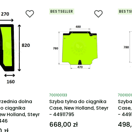
BESTSELLER
BESTS
ktu
Kod produktu
Kod pro
700100133
700100
rzednia dolna
Szyba tylna do ciągnika
Szyba
o ciągnika
Case, New Holland, Steyr
Case,
ew Holland, Steyr
- 44911795
- 4491
446
668,00 zł
498,
Cena
Cena
 zł