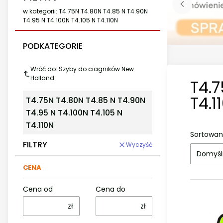
w kategorii: T4.75N T4.80N T4.85 N T4.90N
T4.95 N T4.100N T4.105 N T4.110N
PODKATEGORIE
Wróć do: Szyby do ciagników New
Holland
T4.7
T4.1
T4.75N T4.80N T4.85 N T4.90N
T4.95 N T4.100N T4.105 N
T4.110N
Sortowan
FILTRY
Wyczyść
Domyśl
CENA
Cena od
Cena do
zł
zł