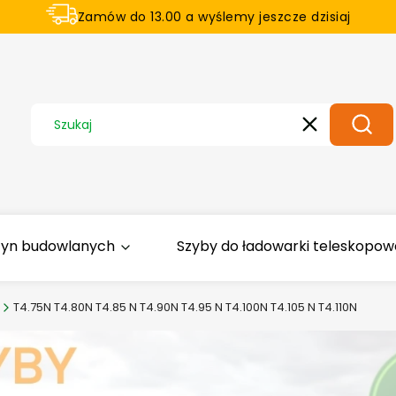
Zamów do 13.00 a wyślemy jeszcze dzisiaj
U nas na zwrot aż 21 dni
Wyczyść
Szuka
zyn budowlanych
Szyby do ładowarki teleskopowej
T4.75N T4.80N T4.85 N T4.90N T4.95 N T4.100N T4.105 N T4.110N