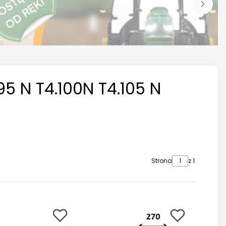
95 N T4.100N T4.105 N
Strona
z 1