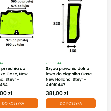
duktu
Kod produktu
142
700100144
 przednia do
Szyba przednia dolna
ika Case, New
lewa do ciągnika Case,
d, Steyr -
New Holland, Steyr -
0454
44910447
00 zł
381,00 zł
Cena
DO KOSZYKA
DO KOSZYKA