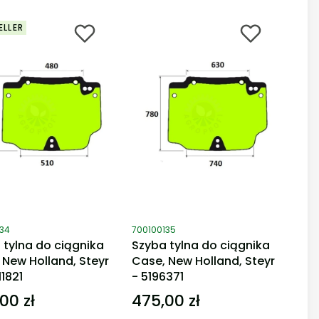
ELLER
duktu
Kod produktu
134
700100135
 tylna do ciągnika
Szyba tylna do ciągnika
 New Holland, Steyr
Case, New Holland, Steyr
1821
- 5196371
00 zł
475,00 zł
Cena