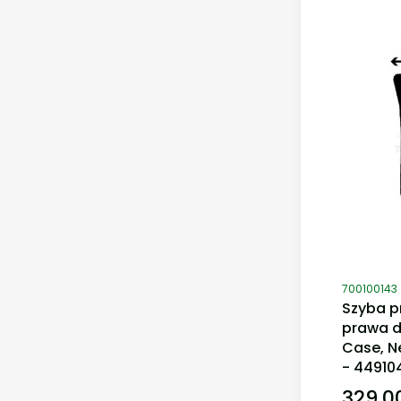
Kod produ
700100143
Szyba p
prawa d
Case, N
- 44910
329,00
Cena