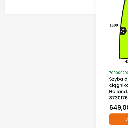
Kod produ
70000020
Szyba d
ciągnik
Holland,
8730176
649,00
Cena
D