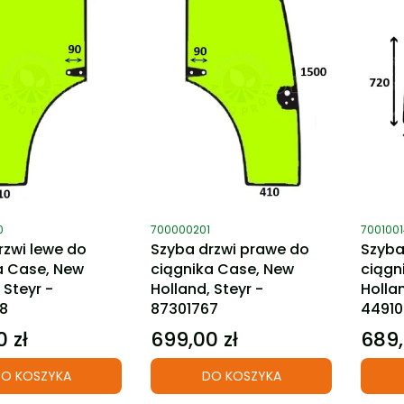
ktu
Kod produktu
Kod pro
0
700000201
700100
rzwi lewe do
Szyba drzwi prawe do
Szyba
a Case, New
ciągnika Case, New
ciągn
 Steyr -
Holland, Steyr -
Hollan
8
87301767
4491
 zł
699,00 zł
689,
Cena
Cena
O KOSZYKA
DO KOSZYKA