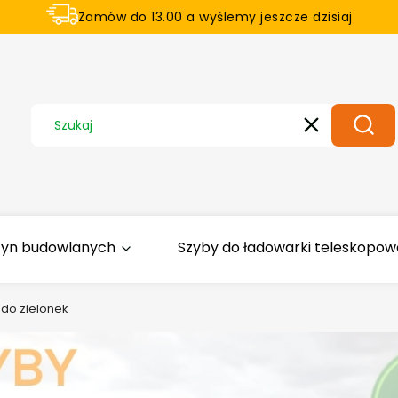
Zamów do 13.00 a wyślemy jeszcze dzisiaj
U nas na zwrot aż 21 dni
Wyczyść
Szuka
zyn budowlanych
Szyby do ładowarki teleskopowej
do zielonek