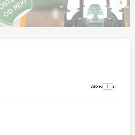
Strona
z 1