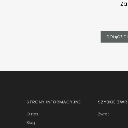
Za
DOŁĄCZ D
Linki w stopce
STRONY INFORMACYJNE
SZYBKIE ZW
O nas
Zwrot
Blog