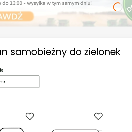
an samobieżny do zielonek
ie:
ne