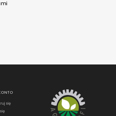
ami
KONTO
ruj się
się