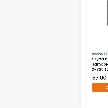
Kod produ
900911284
Szyba d
samobie
Z-320 (
57,00 
Cena
D