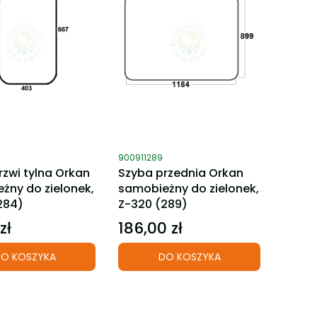
ktu
Kod produktu
900911289
rzwi tylna Orkan
Szyba przednia Orkan
żny do zielonek,
samobieżny do zielonek,
284)
Z-320 (289)
zł
186,00 zł
Cena
O KOSZYKA
DO KOSZYKA