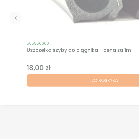
Kod produktu
505850600
Uszczelka szyby do ciągnika - cena za 1m
18,00 zł
Cena
DO KOSZYKA