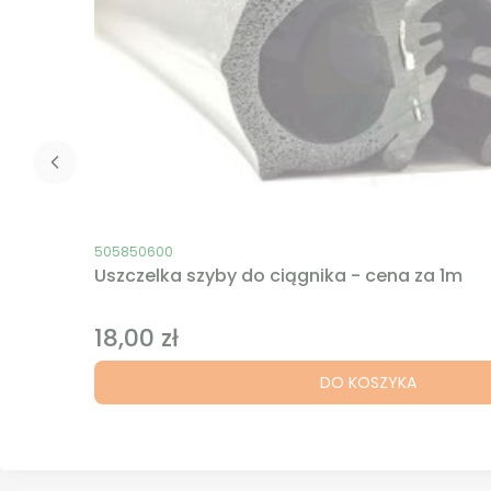
Kod produktu
505850600
Uszczelka szyby do ciągnika - cena za 1m
18,00 zł
Cena
DO KOSZYKA