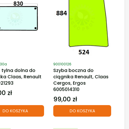
duktu
Kod produktu
130a
900100126
 tylna dolna do
Szyba boczna do
ika Claas, Renault
ciągnika Renault, Claas
21293
Cergos, Ergos
6005014310
00 zł
99,00 zł
Cena
DO KOSZYKA
DO KOSZYKA