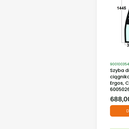
Kod produ
90010035
Szyba d
ciągnik
Ergos, 
600502
688,00
Cena
D