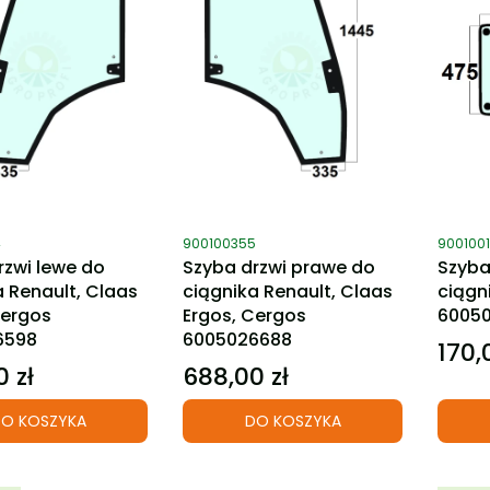
ktu
Kod produktu
Kod pro
4
900100355
900100
rzwi lewe do
Szyba drzwi prawe do
Szyba
a Renault, Claas
ciągnika Renault, Claas
ciągn
Cergos
Ergos, Cergos
60050
6598
6005026688
170,
Cena
 zł
688,00 zł
Cena
O KOSZYKA
DO KOSZYKA