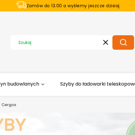
Zamów do 13.00 a wyślemy jeszcze dzisiaj
U nas na zwrot aż 21 dni
Wyczyść
Szuka
zyn budowlanych
Szyby do ładowarki teleskopowej
Cergos