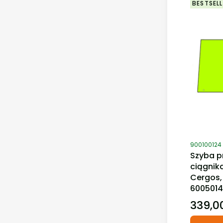
BESTSELL
Kod produ
900100124
Szyba p
ciągnik
Cergos,
600501
339,00
Cena