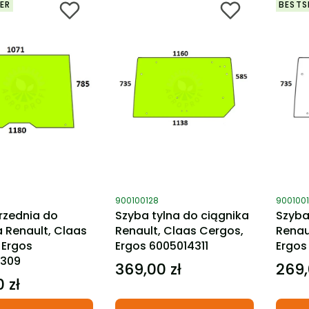
ER
BESTS
ktu
Kod produktu
Kod pro
900100128
900100
rzednia do
Szyba tylna do ciągnika
Szyba
a Renault, Claas
Renault, Claas Cergos,
Renau
 Ergos
Ergos 6005014311
Ergos
4309
369,00 zł
269,
Cena
Cena
 zł