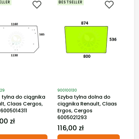
ELLER
BESTSELLER
duktu
Kod produktu
129
900100130
 tylna do ciągnika
Szyba tylna dolna do
lt, Claas Cergos,
ciągnika Renault, Claas
 6005014311
Ergos, Cergos
6005021293
00 zł
116,00 zł
Cena