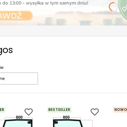
gos
ie:
ne
ER
BESTSELLER
NOWO