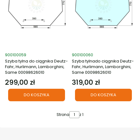
Kod produktu
Kod produktu
900100059
900100060
Szyba tylna do ciągnika Deutz-
Szyba tylnado ciągnika Deutz-
Fahr, Hurlimann, Lamborghini,
Fahr, Hurlimann, Lamborghini,
Same 00098626010
Same 00098626010
299,00 zł
319,00 zł
Cena
Cena
DO KOSZYKA
DO KOSZYKA
Strona
z 1