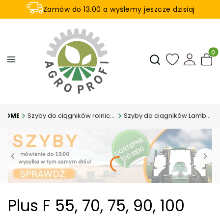
Zamów do 13.00 a wyślemy jeszcze dzisiaj
U nas na zwrot aż 21 dni
Produ
Otwórz wyszukiwar
Szyby do ciągników rolniczych
Szyby do ciagników Lamborghini
Plus F 55, 70, 75, 90, 100