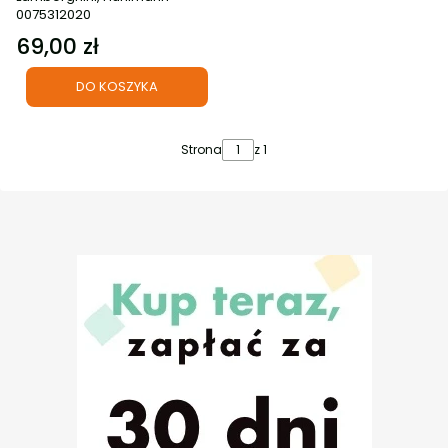
0075312020
69,00 zł
Cena
DO KOSZYKA
Strona
z 1