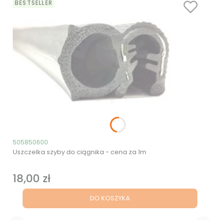
BESTSELLER
Kod produktu
505850600
Uszczelka szyby do ciągnika - cena za 1m
18,00 zł
Cena
DO KOSZYKA