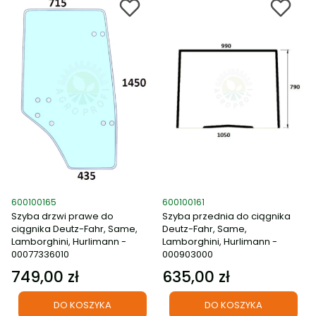
Kod produktu
Kod produktu
600100165
600100161
Szyba drzwi prawe do
Szyba przednia do ciągnika
ciągnika Deutz-Fahr, Same,
Deutz-Fahr, Same,
Lamborghini, Hurlimann -
Lamborghini, Hurlimann -
00077336010
000903000
749,00 zł
635,00 zł
Cena
Cena
DO KOSZYKA
DO KOSZYKA