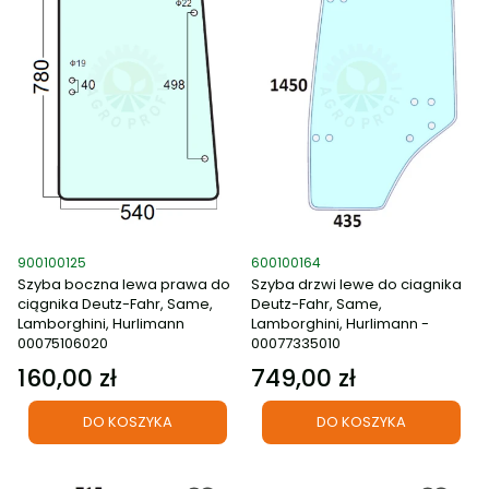
Kod produktu
Kod produktu
900100125
600100164
Szyba boczna lewa prawa do
Szyba drzwi lewe do ciagnika
ciągnika Deutz-Fahr, Same,
Deutz-Fahr, Same,
Lamborghini, Hurlimann
Lamborghini, Hurlimann -
00075106020
00077335010
160,00 zł
749,00 zł
Cena
Cena
DO KOSZYKA
DO KOSZYKA