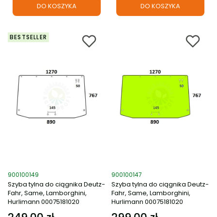
DO KOSZYKA
DO KOSZYKA
BESTSELLER
Kod produktu
Kod produktu
900100149
900100147
Szyba tylna do ciągnika Deutz-
Szyba tylna do ciągnika Deutz-
Fahr, Same, Lamborghini,
Fahr, Same, Lamborghini,
Hurlimann 00075181020
Hurlimann 00075181020
Cena
Cena