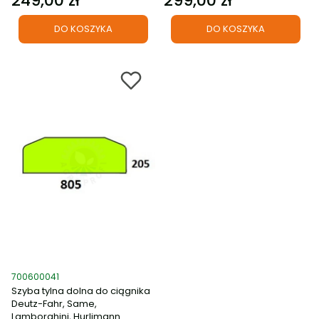
249,00 zł
299,00 zł
DO KOSZYKA
DO KOSZYKA
Kod produktu
700600041
Szyba tylna dolna do ciągnika
Deutz-Fahr, Same,
Lamborghini, Hurlimann