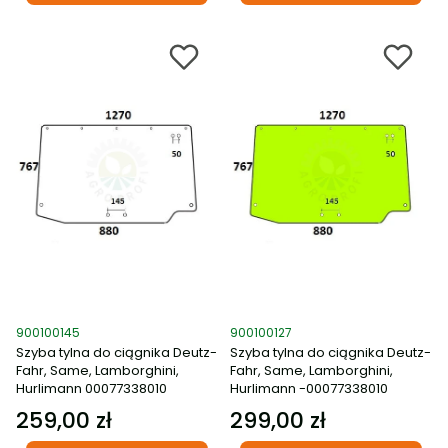
Kod produktu
Kod produktu
900100145
900100127
Szyba tylna do ciągnika Deutz-
Szyba tylna do ciągnika Deutz-
Fahr, Same, Lamborghini,
Fahr, Same, Lamborghini,
Hurlimann 00077338010
Hurlimann -00077338010
259,00 zł
299,00 zł
Cena
Cena