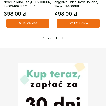
New Holland, Steyr - 82030887,
ciągnika Case, New Holland,
87663400, 87744542
Steyr - 84600181
398,00 zł
498,00 zł
Cena
Cena
DO KOSZYKA
DO KOSZYKA
Strona
z 1