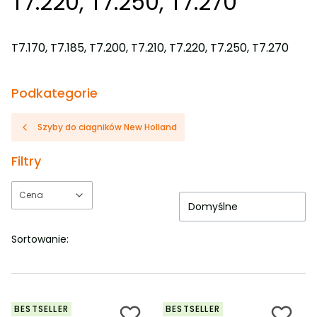
T7.220, T7.250, T7.270
T7.170, T7.185, T7.200, T7.210, T7.220, T7.250, T7.270
Podkategorie
Szyby do ciagników New Holland
Filtry
Cena
Domyślne
Koniec filtrów
Sortowanie:
BESTSELLER
BESTSELLER