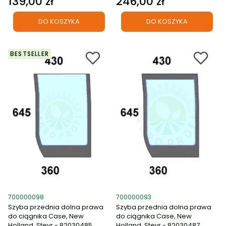
139,00 zł
246,00 zł
Cena
Cena
DO KOSZYKA
DO KOSZYKA
BESTSELLER
Kod produktu
Kod produktu
700000098
700000093
Szyba przednia dolna prawa
Szyba przednia dolna prawa
do ciągnika Case, New
do ciągnika Case, New
Holland, Steyr - 82030485
Holland, Steyr - 82030487