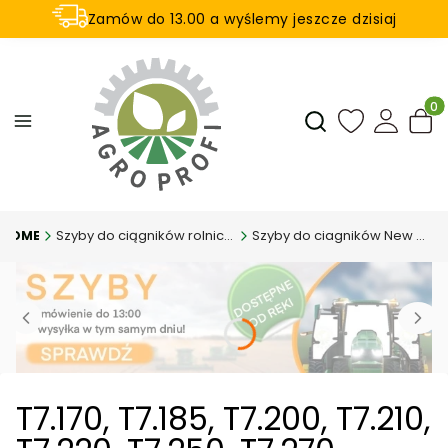
Zamów do 13.00 a wyślemy jeszcze dzisiaj
U nas na zwrot aż 21 dni
Produ
Otwórz wyszukiwar
Szyby do ciągników rolniczych
Szyby do ciagników New Holland
T7.170, T7.185, T7.200, T7.210,