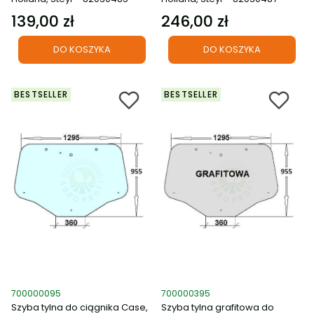
139,00 zł
246,00 zł
Cena
Cena
DO KOSZYKA
DO KOSZYKA
BESTSELLER
BESTSELLER
Kod produktu
Kod produktu
700000095
700000395
Szyba tylna do ciągnika Case,
Szyba tylna grafitowa do