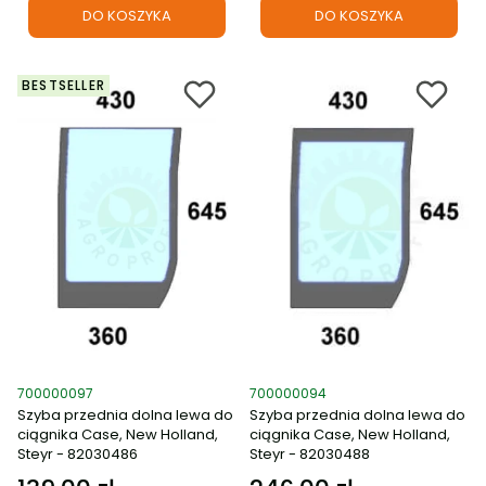
DO KOSZYKA
DO KOSZYKA
BESTSELLER
Kod produktu
Kod produktu
700000097
700000094
Szyba przednia dolna lewa do
Szyba przednia dolna lewa do
ciągnika Case, New Holland,
ciągnika Case, New Holland,
Steyr - 82030486
Steyr - 82030488