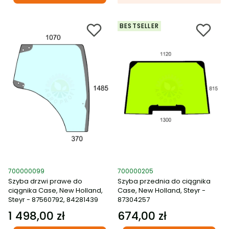
BESTSELLER
Kod produktu
Kod produktu
700000099
700000205
Szyba drzwi prawe do
Szyba przednia do ciągnika
ciągnika Case, New Holland,
Case, New Holland, Steyr -
Steyr - 87560792, 84281439
87304257
1 498,00 zł
674,00 zł
Cena
Cena