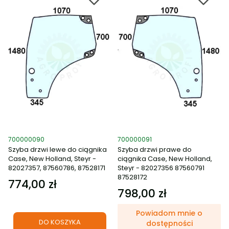
Kod produktu
Kod produktu
700000090
700000091
Szyba drzwi lewe do ciągnika
Szyba drzwi prawe do
Case, New Holland, Steyr -
ciągnika Case, New Holland,
82027357, 87560786, 87528171
Steyr - 82027356 87560791
87528172
774,00 zł
Cena
798,00 zł
Cena
Powiadom mnie o
DO KOSZYKA
dostępności