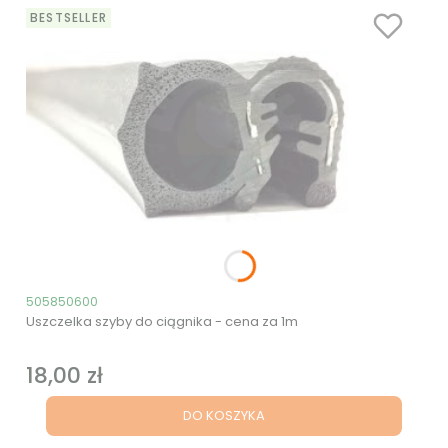
BESTSELLER
Kod produktu
505850600
Uszczelka szyby do ciągnika - cena za 1m
18,00 zł
Cena
DO KOSZYKA