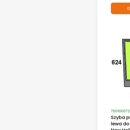
D
Kod produ
700100072
Szyba p
lewa do