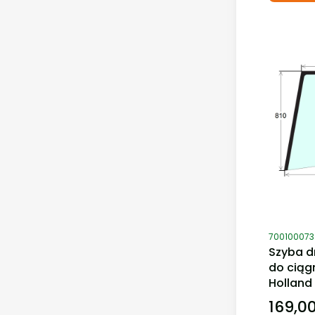
Kod produ
700100073
Szyba d
do ciąg
Holland
169,00
Cena