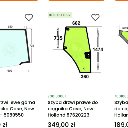
BESTSELLER
ktu
Kod produktu
Kod pro
700100061
700100
rzwi lewe górna
Szyba drzwi prawe do
Szyba
nika Case, New
ciągnika Case, New
do ci
 - 5089550
Holland 87620223
Holla
 zł
349,00 zł
189,
Cena
Cena