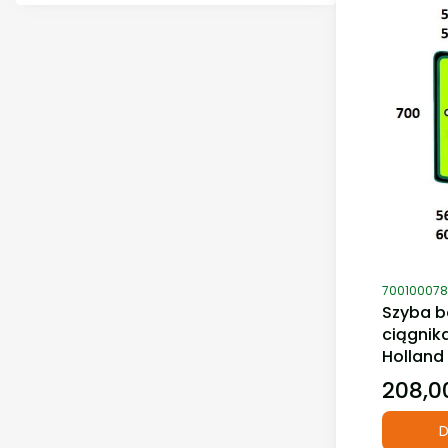
Kod produ
700100078
Szyba b
ciągnik
Holland
208,00
Cena
D