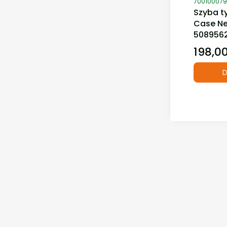
70010007
Szyba t
Case Ne
508956
198,00
Cena
D