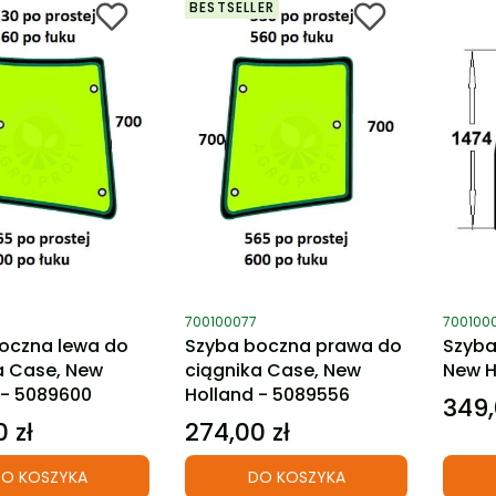
BESTSELLER
ktu
Kod produktu
Kod pro
700100077
700100
oczna lewa do
Szyba boczna prawa do
Szyba
a Case, New
ciągnika Case, New
New H
 - 5089600
Holland - 5089556
349,
Cena
 zł
274,00 zł
Cena
O KOSZYKA
DO KOSZYKA