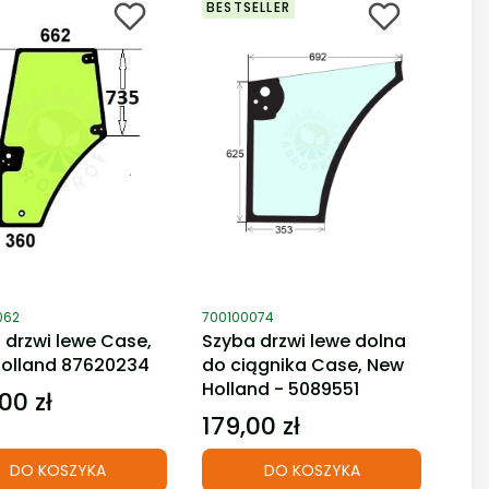
BESTSELLER
duktu
Kod produktu
062
700100074
 drzwi lewe Case,
Szyba drzwi lewe dolna
olland 87620234
do ciągnika Case, New
Holland - 5089551
00 zł
179,00 zł
Cena
DO KOSZYKA
DO KOSZYKA