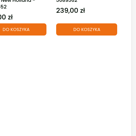
 New Holland -
5089562
552
239,00 zł
Cena
00 zł
DO KOSZYKA
DO KOSZYKA