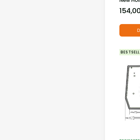
New Hol
154,00
Cena
D
BESTSELL
Kod produ