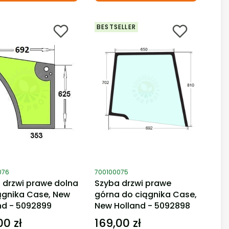
BESTSELLER
duktu
Kod produktu
076
700100075
 drzwi prawe dolna
Szyba drzwi prawe
ągnika Case, New
górna do ciągnika Case,
nd - 5092899
New Holland - 5092898
00 zł
169,00 zł
Cena