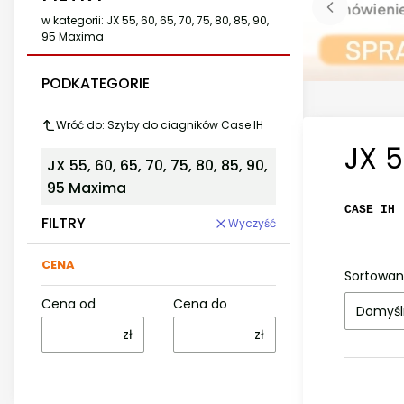
w kategorii: JX 55, 60, 65, 70, 75, 80, 85, 90,
95 Maxima
PODKATEGORIE
Wróć do: Szyby do ciagników Case IH
JX 5
JX 55, 60, 65, 70, 75, 80, 85, 90,
95 Maxima
CASE IH
FILTRY
Wyczyść
CENA
Sortowan
Cena od
Cena do
Domyśl
zł
zł