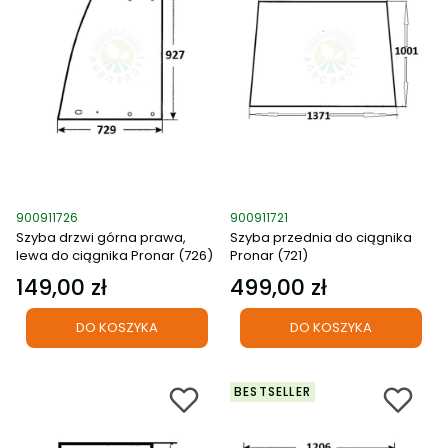
Kod produktu
Kod produktu
900911726
900911721
Szyba drzwi górna prawa,
Szyba przednia do ciągnika
lewa do ciągnika Pronar (726)
Pronar (721)
149,00 zł
499,00 zł
Cena
Cena
DO KOSZYKA
DO KOSZYKA
BESTSELLER