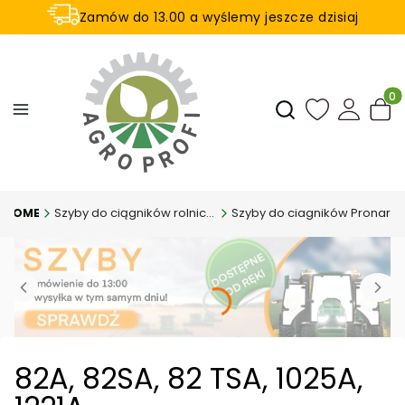
Zamów do 13.00 a wyślemy jeszcze dzisiaj
U nas na zwrot aż 21 dni
Produ
Otwórz wyszukiwar
Szyby do ciągników rolniczych
Szyby do ciagników Pronar
82A, 82SA, 82 TSA, 1025A,