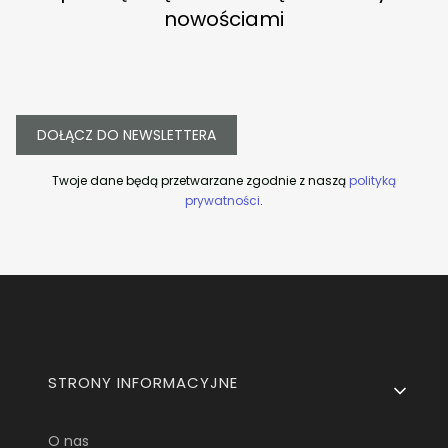
nowościami
DOŁĄCZ DO NEWSLETTERA
Twoje dane będą przetwarzane zgodnie z naszą
polityką
prywatności
.
Linki w stopce
STRONY INFORMACYJNE
O nas