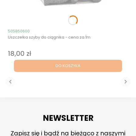
Kod produktu
505850600
Uszczelka szyby do ciągnika - cena za 1m
18,00 zł
Cena
DO KOSZYKA
NEWSLETTER
Zapisz się i bądź na bieżąco z naszymi