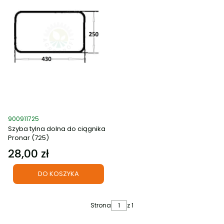
Kod produktu
900911725
Szyba tylna dolna do ciągnika
Pronar (725)
28,00 zł
Cena
DO KOSZYKA
Strona
z 1