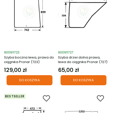
Kod produktu
Kod produktu
900911723
900911727
Szyba boczna lewa, prawa do
Szyba drzwi dolna prawa,
ciągnika Pronar (723)
lewa do ciągnika Pronar (727)
129,00 zł
65,00 zł
Cena
Cena
DO KOSZYKA
DO KOSZYKA
BESTSELLER