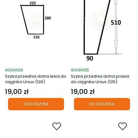
Kod produktu
Kod produktu
900911126
900911125
Szyba przednia dolna lewa do
Szyba przednia dolna prawa
ciągnika Ursus (126)
do ciągnika Ursus (125)
19,00 zł
19,00 zł
Cena
Cena
DO KOSZYKA
DO KOSZYKA