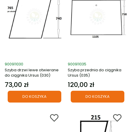
Kod produktu
Kod produktu
900911030
900911035
Szyba drzwi lewe otwierane
Szyba przednia do ciągnika
do ciągnika Ursus (030)
Ursus (035)
73,00 zł
120,00 zł
Cena
Cena
DO KOSZYKA
DO KOSZYKA