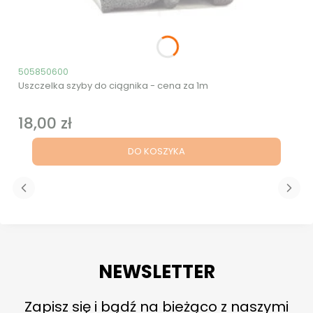
Kod produktu
505850600
Uszczelka szyby do ciągnika - cena za 1m
18,00 zł
Cena
DO KOSZYKA
NEWSLETTER
Zapisz się i bądź na bieżąco z naszymi