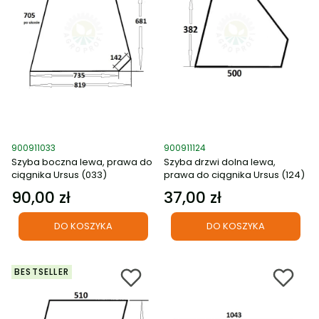
Kod produktu
Kod produktu
900911033
900911124
Szyba boczna lewa, prawa do
Szyba drzwi dolna lewa,
ciągnika Ursus (033)
prawa do ciągnika Ursus (124)
90,00 zł
37,00 zł
Cena
Cena
DO KOSZYKA
DO KOSZYKA
BESTSELLER