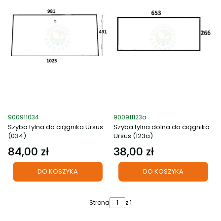
Kod produktu
Kod produktu
900911034
900911123a
Szyba tylna do ciągnika Ursus
Szyba tylna dolna do ciągnika
(034)
Ursus (123a)
84,00 zł
38,00 zł
Cena
Cena
DO KOSZYKA
DO KOSZYKA
Strona
z 1