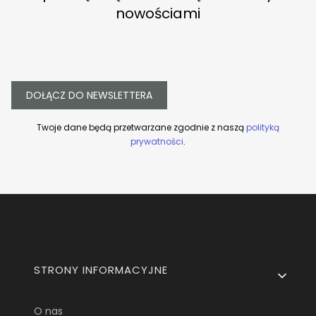
nowościami
DOŁĄCZ DO NEWSLETTERA
Twoje dane będą przetwarzane zgodnie z naszą
polityką
prywatności
.
Linki w stopce
STRONY INFORMACYJNE
O nas