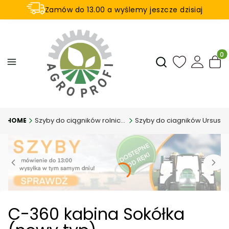
Zamów do 13.00 a wyślemy jeszcze dzisiaj
U nas na zwrot aż 21 dni
Produ
Otwórz wyszukiwar
Szyby do ciągników rolniczych
Szyby do ciagników Ursus
C-360 kabina Sokółka