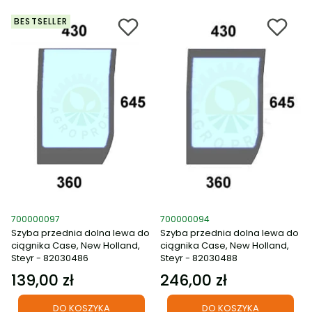
BESTSELLER
Kod produktu
Kod produktu
700000097
700000094
Szyba przednia dolna lewa do
Szyba przednia dolna lewa do
ciągnika Case, New Holland,
ciągnika Case, New Holland,
Steyr - 82030486
Steyr - 82030488
139,00 zł
246,00 zł
Cena
Cena
DO KOSZYKA
DO KOSZYKA