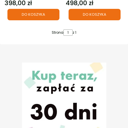
398,00 zł
498,00 zł
Cena
Cena
DO KOSZYKA
DO KOSZYKA
Strona
z 1