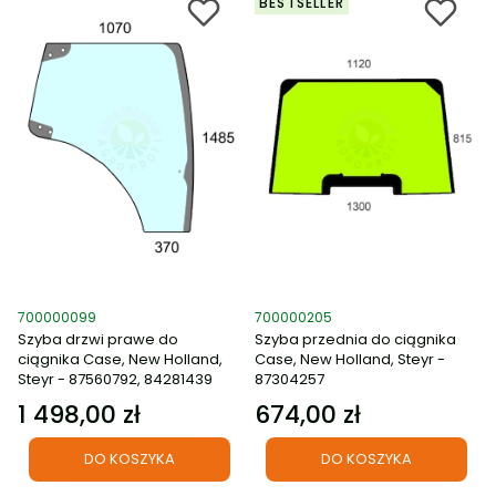
BESTSELLER
Kod produktu
Kod produktu
700000099
700000205
Szyba drzwi prawe do
Szyba przednia do ciągnika
ciągnika Case, New Holland,
Case, New Holland, Steyr -
Steyr - 87560792, 84281439
87304257
1 498,00 zł
674,00 zł
Cena
Cena
DO KOSZYKA
DO KOSZYKA