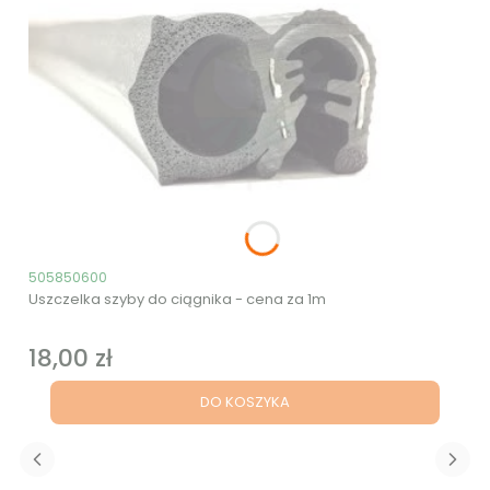
Kod produktu
505850600
Uszczelka szyby do ciągnika - cena za 1m
18,00 zł
Cena
DO KOSZYKA