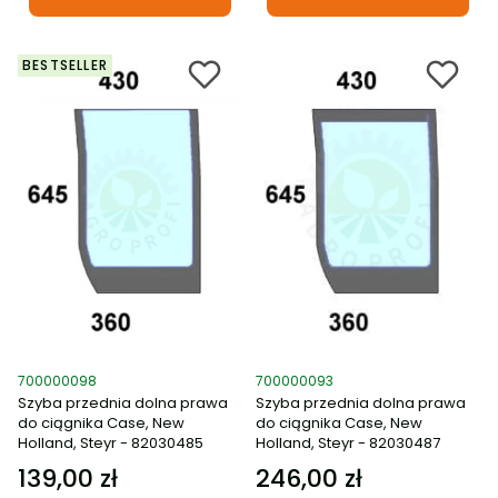
BESTSELLER
Kod produktu
Kod produktu
700000098
700000093
Szyba przednia dolna prawa
Szyba przednia dolna prawa
do ciągnika Case, New
do ciągnika Case, New
Holland, Steyr - 82030485
Holland, Steyr - 82030487
139,00 zł
246,00 zł
Cena
Cena