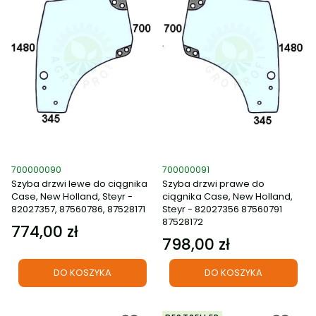
Kod produktu
Kod produktu
700000090
700000091
Szyba drzwi lewe do ciągnika
Szyba drzwi prawe do
Case, New Holland, Steyr -
ciągnika Case, New Holland,
82027357, 87560786, 87528171
Steyr - 82027356 87560791
87528172
774,00 zł
Cena
798,00 zł
Cena
DO KOSZYKA
DO KOSZYKA