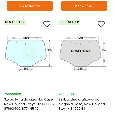
DO KOSZYKA
DO KOSZYKA
BESTSELLER
BESTSELLER
Kod produktu
Kod produktu
700000095
700000395
Szyba tylna do ciągnika Case,
Szyba tylna grafitowa do
New Holland, Steyr - 82030887,
ciągnika Case, New Holland,
87663400, 87744542
Steyr - 84600181