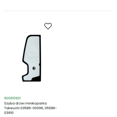
Kod produktu
900910921
Szyba drzwi minikoparka
Takeuchi 03586-00096, 05586-
03910