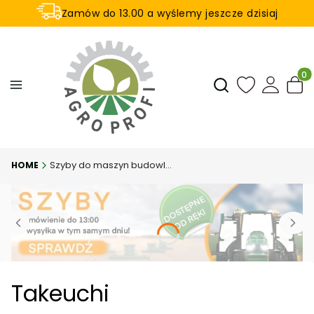
Zamów do 13.00 a wyślemy jeszcze dzisiaj
U nas na zwrot aż 21 dni
Produ
Otwórz wyszukiwar
Szyby do maszyn budowlanych
Takeuchi