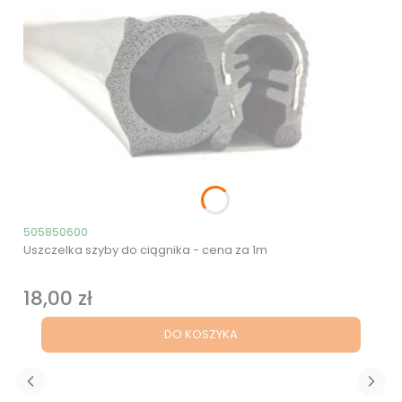
Kod produktu
505850600
Uszczelka szyby do ciągnika - cena za 1m
18,00 zł
Cena
DO KOSZYKA