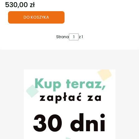
530,00 zł
Cena
DO KOSZYKA
Strona
z 1