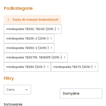
Podkategorie
Szyby do maszyn budowlanych
minikoparka TB230, TB240 (2015-)
1
minikoparka TB235-2 (2019-)
1
minikoparka TB250-2 (2019-)
1
minikoparka TB257FR, TB280FR (2015-)
1
minikoparka TB260 (2013-)
1
minikoparka TB370 (2019-)
1
Filtry
Cena
Domyślne
Koniec filtrów
Sortowanie: