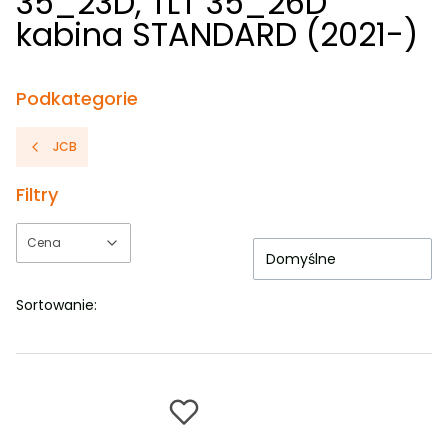
35_23D, TLT 35_26D
kabina STANDARD (2021-)
Podkategorie
JCB
Filtry
Cena
Domyślne
Koniec filtrów
Sortowanie: