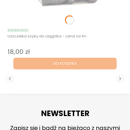
Kod produktu
505850600
Uszczelka szyby do ciągnika - cena za 1m
18,00 zł
Cena
DO KOSZYKA
NEWSLETTER
Zapisz się i bądź na bieżąco z naszymi