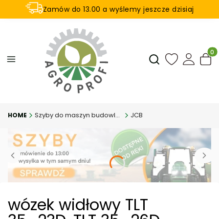
Zamów do 13.00 a wyślemy jeszcze dzisiaj
U nas na zwrot aż 21 dni
Produ
Otwórz wyszukiwar
Szyby do maszyn budowlanych
JCB
wózek widłowy TLT