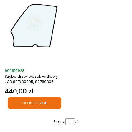
Kod produktu
900910928
Szyba drzwi wózek widłowy
JCB 827/80305, 82780305
440,00 zł
Cena
DO KOSZYKA
Strona
z 1