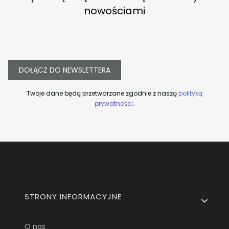
nowościami
DOŁĄCZ DO NEWSLETTERA
Twoje dane będą przetwarzane zgodnie z naszą
polityką
prywatności
.
Linki w stopce
STRONY INFORMACYJNE
O nas