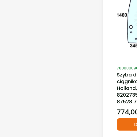
Kod produ
70000009
Szyba d
ciągnik
Holland,
8202735
8752817
774,00
Cena
D