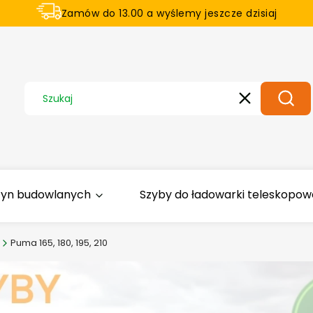
Zamów do 13.00 a wyślemy jeszcze dzisiaj
U nas na zwrot aż 21 dni
Wyczyść
Szuka
zyn budowlanych
Szyby do ładowarki teleskopowej
Puma 165, 180, 195, 210