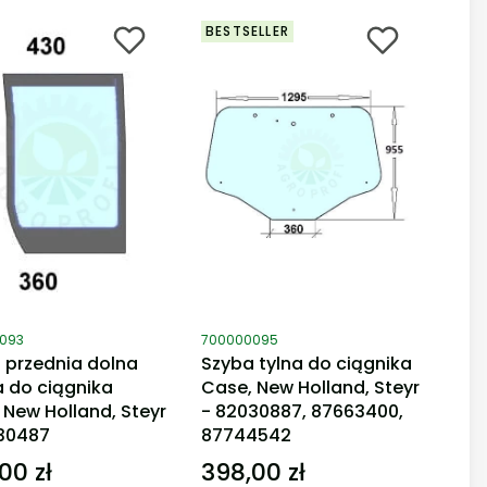
BESTSELLER
duktu
Kod produktu
093
700000095
 przednia dolna
Szyba tylna do ciągnika
 do ciągnika
Case, New Holland, Steyr
 New Holland, Steyr
- 82030887, 87663400,
30487
87744542
00 zł
398,00 zł
Cena