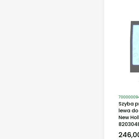
Kod produ
70000009
Szyba p
lewa do
New Holl
820304
246,00
Cena