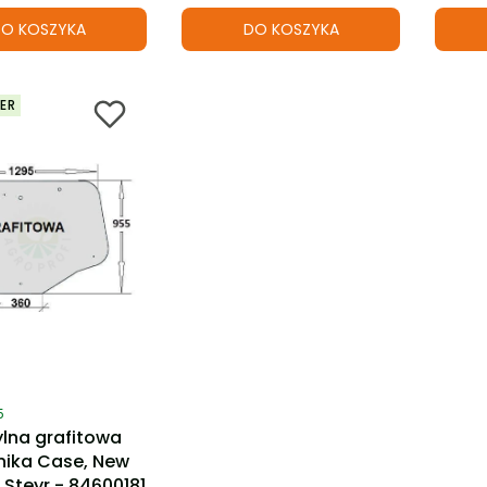
O KOSZYKA
DO KOSZYKA
ER
ktu
5
ylna grafitowa
nika Case, New
 Steyr - 84600181