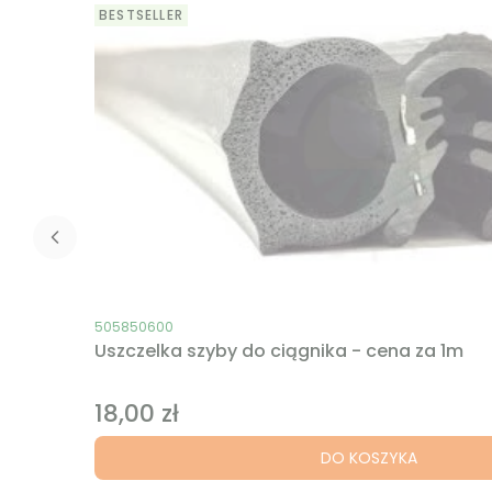
BESTSELLER
Kod produktu
505850600
Uszczelka szyby do ciągnika - cena za 1m
18,00 zł
Cena
DO KOSZYKA