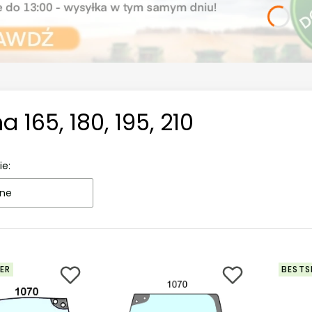
 165, 180, 195, 210
ie:
ne
ER
BESTS