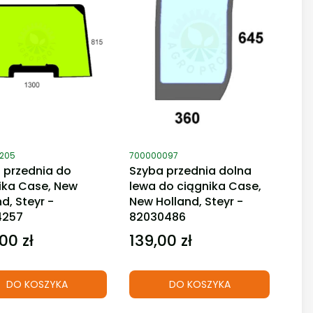
duktu
Kod produktu
205
700000097
 przednia do
Szyba przednia dolna
ika Case, New
lewa do ciągnika Case,
d, Steyr -
New Holland, Steyr -
4257
82030486
00 zł
139,00 zł
Cena
DO KOSZYKA
DO KOSZYKA