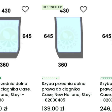
BESTSELLER
ktu
Kod produktu
Kod pro
4
700000098
700000
rzednia dolna
Szyba przednia dolna
Szyba
 ciągnika Case,
prawa do ciągnika
prawa
and, Steyr -
Case, New Holland, Steyr
Case,
88
- 82030485
- 820
 zł
139,00 zł
246,
Cena
Cena