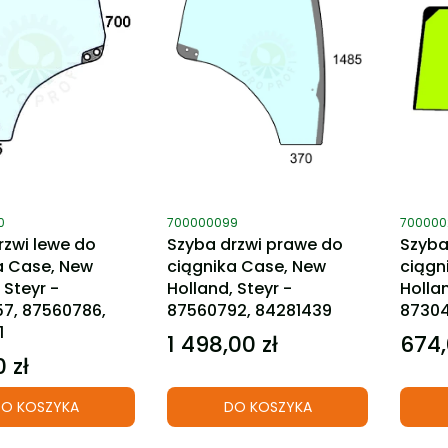
ktu
Kod produktu
Kod pro
0
700000099
700000
rzwi lewe do
Szyba drzwi prawe do
Szyba
a Case, New
ciągnika Case, New
ciągn
 Steyr -
Holland, Steyr -
Hollan
7, 87560786,
87560792, 84281439
8730
1
1 498,00 zł
674,
Cena
Cena
 zł
O KOSZYKA
DO KOSZYKA