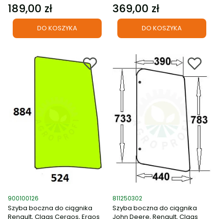
189,00 zł
369,00 zł
Cena
Cena
DO KOSZYKA
DO KOSZYKA
Kod produktu
Kod produktu
900100126
811250302
Szyba boczna do ciągnika
Szyba boczna do ciągnika
Renault, Claas Cergos, Ergos
John Deere, Renault, Claas