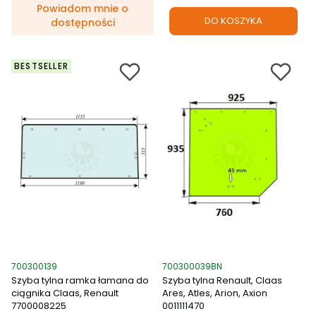
Powiadom mnie o
DO KOSZYKA
dostępności
BESTSELLER
Kod produktu
Kod produktu
700300139
700300039BN
Szyba tylna ramka łamana do
Szyba tylna Renault, Claas
ciągnika Claas, Renault
Ares, Atles, Arion, Axion
7700008225
0011111470