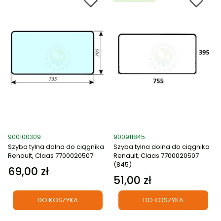
Kod produktu
Kod produktu
900100309
900911845
Szyba tylna dolna do ciągnika
Szyba tylna dolna do ciągnika
Renault, Claas 7700020507
Renault, Claas 7700020507
(845)
69,00 zł
Cena
51,00 zł
Cena
DO KOSZYKA
DO KOSZYKA