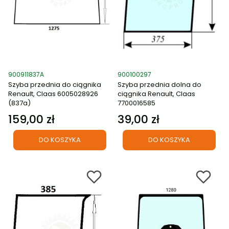
Kod produktu
Kod produktu
900911837A
900100297
Szyba przednia do ciągnika
Szyba przednia dolna do
Renault, Claas 6005028926
ciągnika Renault, Claas
(837a)
7700016585
159,00 zł
39,00 zł
Cena
Cena
DO KOSZYKA
DO KOSZYKA