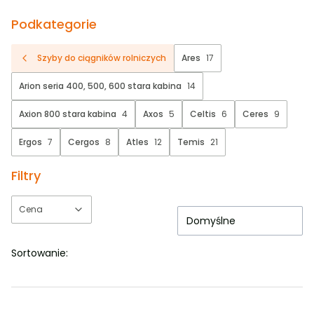
Podkategorie
Szyby do ciągników rolniczych
Ares
17
Arion seria 400, 500, 600 stara kabina
14
Axion 800 stara kabina
4
Axos
5
Celtis
6
Ceres
9
Ergos
7
Cergos
8
Atles
12
Temis
21
Filtry
Cena
Domyślne
Koniec filtrów
Sortowanie: