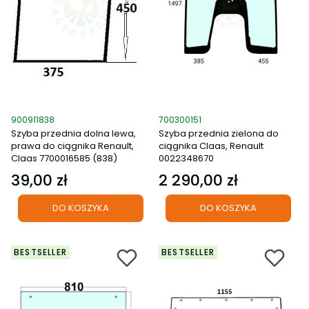
Kod produktu
Kod produktu
900911838
700300151
Szyba przednia dolna lewa,
Szyba przednia zielona do
prawa do ciągnika Renault,
ciągnika Claas, Renault
Claas 7700016585 (838)
0022348670
39,00 zł
2 290,00 zł
Cena
Cena
DO KOSZYKA
DO KOSZYKA
BESTSELLER
BESTSELLER