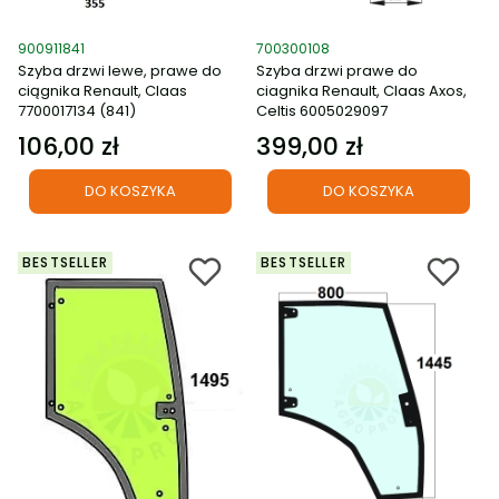
Kod produktu
Kod produktu
900911841
700300108
Szyba drzwi lewe, prawe do
Szyba drzwi prawe do
ciągnika Renault, Claas
ciagnika Renault, Claas Axos,
7700017134 (841)
Celtis 6005029097
106,00 zł
399,00 zł
Cena
Cena
DO KOSZYKA
DO KOSZYKA
BESTSELLER
BESTSELLER