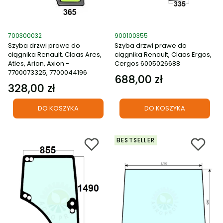
Kod produktu
Kod produktu
700300032
900100355
Szyba drzwi prawe do
Szyba drzwi prawe do
ciągnika Renault, Claas Ares,
ciągnika Renault, Claas Ergos,
Atles, Arion, Axion -
Cergos 6005026688
7700073325, 7700044196
688,00 zł
Cena
328,00 zł
Cena
DO KOSZYKA
DO KOSZYKA
BESTSELLER