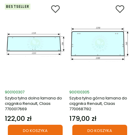
BESTSELLER
Kod produktu
Kod produktu
900100307
900100305
Szyba tylna dolna łamana do
Szyba tylna górna łamana do
ciągnika Renault, Claas
ciągnika Renault, Claas
7700017669
7700687192
122,00 zł
179,00 zł
Cena
Cena
DO KOSZYKA
DO KOSZYKA