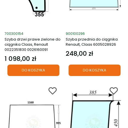
Kod produktu
Kod produktu
700300154
900100296
Szyba drzwi prawe zielone do
Szyba przednia do ciągnika
ciągnika Claas, Renault
Renault, Claas 6005028926
0022351830 0026160091
248,00 zł
Cena
1 098,00 zł
Cena
DO KOSZYKA
DO KOSZYKA