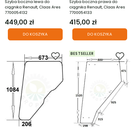
Szyba boczna lewa do
Szyba boczna prawa do
ciągnika Renault, Claas Ares
ciągnika Renault, Claas Ares
7700054132
7700054133
449,00 zł
415,00 zł
Cena
Cena
DO KOSZYKA
DO KOSZYKA
BESTSELLER