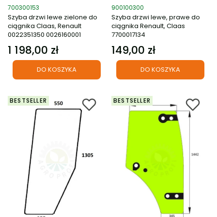
Kod produktu
Kod produktu
700300153
900100300
Szyba drzwi lewe zielone do
Szyba drzwi lewe, prawe do
ciągnika Claas, Renault
ciągnika Renault, Claas
0022351350 0026160001
7700017134
1 198,00 zł
149,00 zł
Cena
Cena
DO KOSZYKA
DO KOSZYKA
BESTSELLER
BESTSELLER