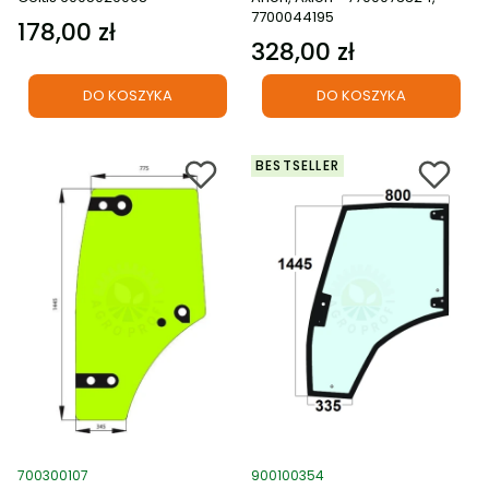
7700044195
178,00 zł
Cena
328,00 zł
Cena
DO KOSZYKA
DO KOSZYKA
BESTSELLER
Kod produktu
Kod produktu
700300107
900100354