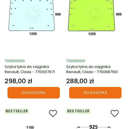
Kod produktu
Kod produktu
700300000
700300001
Szyba tylna do ciągnika
Szyba tylna do ciągnika
Renault, Claas - 7700017671
Renault, Claas - 7700687193
298,00 zł
288,00 zł
Cena
Cena
DO KOSZYKA
DO KOSZYKA
BESTSELLER
BESTSELLER