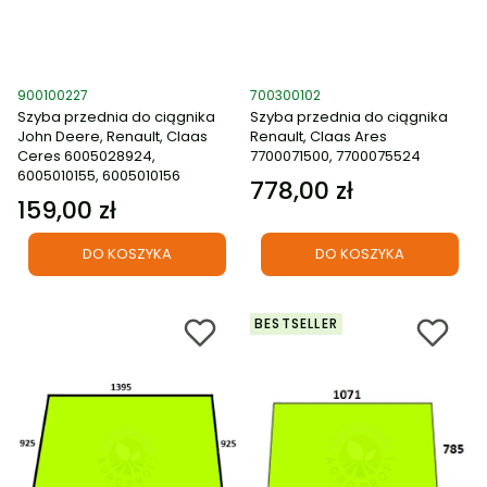
Kod produktu
Kod produktu
900100227
700300102
Szyba przednia do ciągnika
Szyba przednia do ciągnika
John Deere, Renault, Claas
Renault, Claas Ares
Ceres 6005028924,
7700071500, 7700075524
6005010155, 6005010156
778,00 zł
Cena
159,00 zł
Cena
DO KOSZYKA
DO KOSZYKA
BESTSELLER