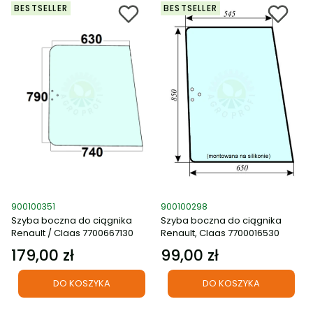
BESTSELLER
BESTSELLER
Kod produktu
Kod produktu
900100351
900100298
Szyba boczna do ciągnika
Szyba boczna do ciągnika
Renault / Claas 7700667130
Renault, Claas 7700016530
179,00 zł
99,00 zł
Cena
Cena
DO KOSZYKA
DO KOSZYKA