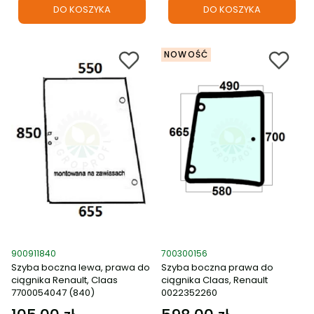
DO KOSZYKA
DO KOSZYKA
NOWOŚĆ
Kod produktu
Kod produktu
900911840
700300156
Szyba boczna lewa, prawa do
Szyba boczna prawa do
ciągnika Renault, Claas
ciągnika Claas, Renault
7700054047 (840)
0022352260