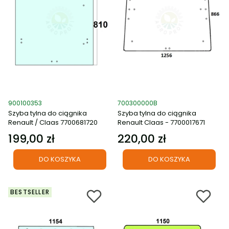
Kod produktu
Kod produktu
900100353
700300000B
Szyba tylna do ciągnika
Szyba tylna do ciągnika
Renault / Claas 7700681720
Renault Claas - 7700017671
199,00 zł
220,00 zł
Cena
Cena
DO KOSZYKA
DO KOSZYKA
BESTSELLER