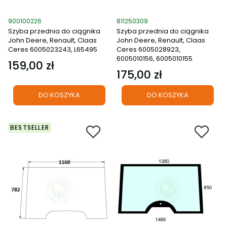
Kod produktu
Kod produktu
900100226
811250309
Szyba przednia do ciągnika
Szyba przednia do ciągnika
John Deere, Renault, Claas
John Deere, Renault, Claas
Ceres 6005023243, L65495
Ceres 6005028923,
6005010156, 6005010155
159,00 zł
Cena
175,00 zł
Cena
DO KOSZYKA
DO KOSZYKA
BESTSELLER