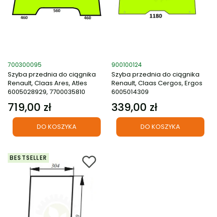
Kod produktu
Kod produktu
700300095
900100124
Szyba przednia do ciągnika
Szyba przednia do ciągnika
Renault, Claas Ares, Atles
Renault, Claas Cergos, Ergos
6005028929, 7700035810
6005014309
719,00 zł
339,00 zł
Cena
Cena
DO KOSZYKA
DO KOSZYKA
BESTSELLER