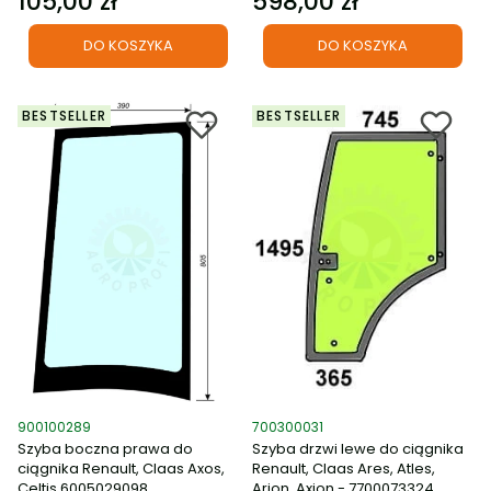
105,00 zł
598,00 zł
Cena
Cena
DO KOSZYKA
DO KOSZYKA
BESTSELLER
BESTSELLER
Kod produktu
Kod produktu
900100289
700300031
Szyba boczna prawa do
Szyba drzwi lewe do ciągnika
ciągnika Renault, Claas Axos,
Renault, Claas Ares, Atles,
Celtis 6005029098
Arion, Axion - 7700073324,