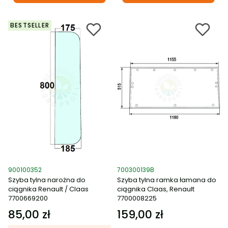
BESTSELLER
Kod produktu
Kod produktu
900100352
700300139B
Szyba tylna narożna do
Szyba tylna ramka łamana do
ciągnika Renault / Claas
ciągnika Claas, Renault
7700669200
7700008225
85,00 zł
159,00 zł
Cena
Cena