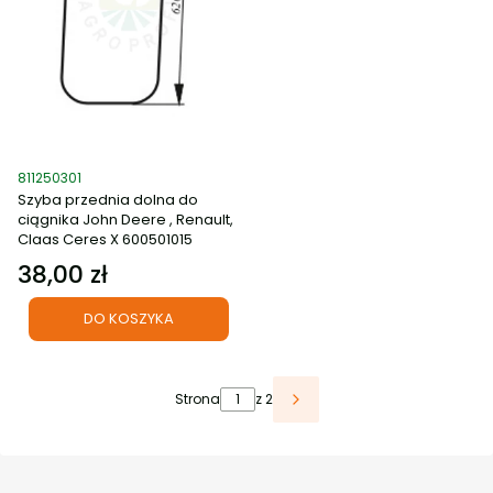
Kod produktu
811250301
Szyba przednia dolna do
ciągnika John Deere , Renault,
Claas Ceres X 600501015
38,00 zł
Cena
DO KOSZYKA
Strona
z 2