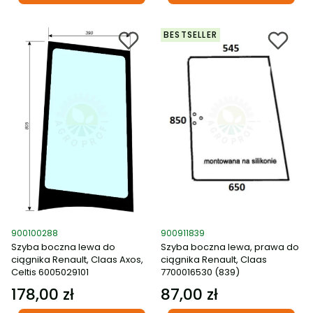
BESTSELLER
Kod produktu
Kod produktu
900100288
900911839
Szyba boczna lewa do
Szyba boczna lewa, prawa do
ciągnika Renault, Claas Axos,
ciągnika Renault, Claas
Celtis 6005029101
7700016530 (839)
178,00 zł
87,00 zł
Cena
Cena