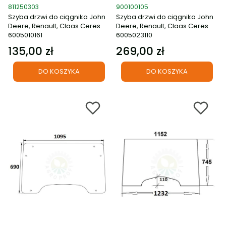
Kod produktu
Kod produktu
811250303
900100105
Szyba drzwi do ciągnika John
Szyba drzwi do ciągnika John
Deere, Renault, Claas Ceres
Deere, Renault, Claas Ceres
6005010161
6005023110
135,00 zł
269,00 zł
Cena
Cena
DO KOSZYKA
DO KOSZYKA