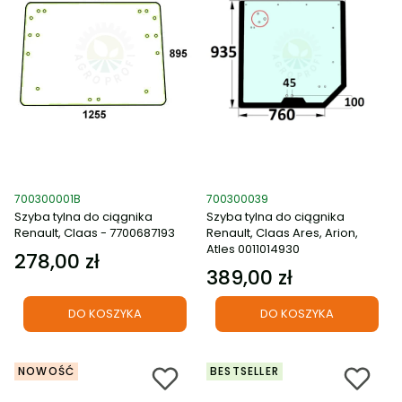
Kod produktu
Kod produktu
700300001B
700300039
Szyba tylna do ciągnika
Szyba tylna do ciągnika
Renault, Claas - 7700687193
Renault, Claas Ares, Arion,
Atles 0011014930
278,00 zł
Cena
389,00 zł
Cena
DO KOSZYKA
DO KOSZYKA
NOWOŚĆ
BESTSELLER