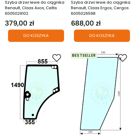
Szyba drzwi lewe do ciągnika
Szyba drzwi lewe do ciągnika
Renault, Claas Axos, Celtis
Renault, Claas Ergos, Cergos
6005029102
6005026598
379,00 zł
688,00 zł
Cena
Cena
DO KOSZYKA
DO KOSZYKA
BESTSELLER