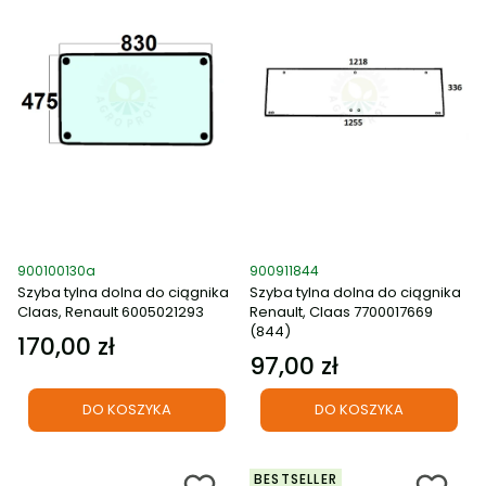
Kod produktu
Kod produktu
900100130a
900911844
Szyba tylna dolna do ciągnika
Szyba tylna dolna do ciągnika
Claas, Renault 6005021293
Renault, Claas 7700017669
(844)
170,00 zł
Cena
97,00 zł
Cena
DO KOSZYKA
DO KOSZYKA
BESTSELLER