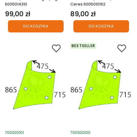
6005014310
Ceres 6005010162
99,00 zł
89,00 zł
Cena
Cena
DO KOSZYKA
DO KOSZYKA
BESTSELLER
Kod produktu
Kod produktu
700300101
700300100