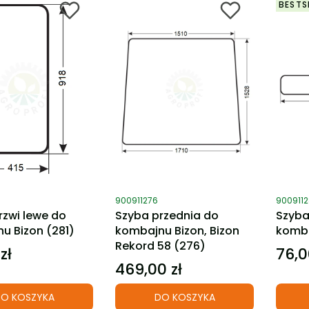
BESTS
ktu
Kod produktu
Kod pro
900911276
900911
rzwi lewe do
Szyba przednia do
Szyba
u Bizon (281)
kombajnu Bizon, Bizon
komba
Rekord 58 (276)
zł
76,0
Cena
469,00 zł
Cena
O KOSZYKA
DO KOSZYKA