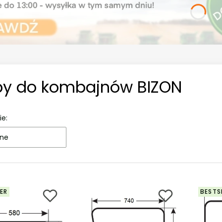
by do kombajnów BIZON
ie:
ne
ER
BESTS