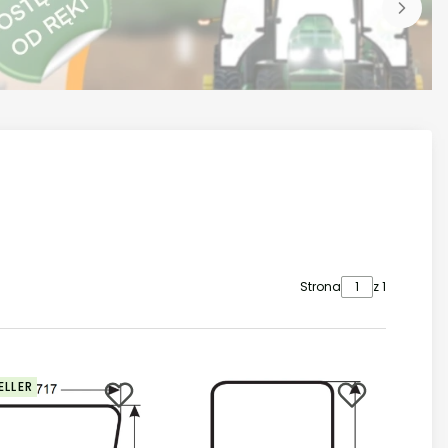
Strona
z 1
ELLER