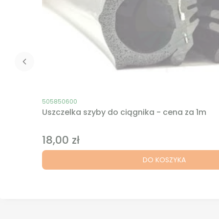
Kod produktu
505850600
Uszczelka szyby do ciągnika - cena za 1m
18,00 zł
Cena
DO KOSZYKA