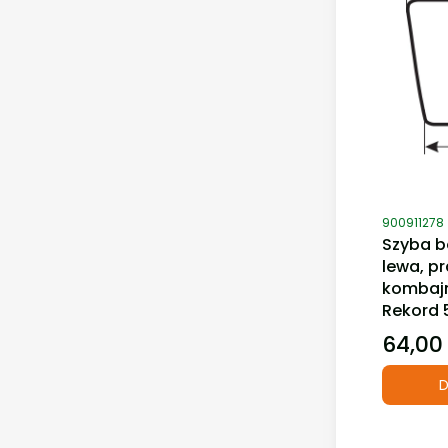
Kod produ
900911278
Szyba b
lewa, p
kombajn
Rekord 
64,00 
Cena
D