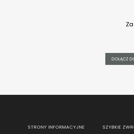
Za
DOŁĄCZ D
Linki w stopce
STRONY INFORMACYJNE
SZYBKIE ZW