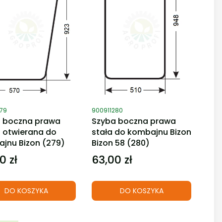
duktu
Kod produktu
279
900911280
 boczna prawa
Szyba boczna prawa
 otwierana do
stała do kombajnu Bizon
jnu Bizon (279)
Bizon 58 (280)
0 zł
63,00 zł
Cena
DO KOSZYKA
DO KOSZYKA