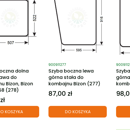
ktu
Kod produktu
Kod pro
900911277
900911
oczna dolna
Szyba boczna lewa
Szyba
rawa do
górna stała do
górna
u Bizon, Bizon
kombajnu Bizon (277)
komba
58 (278)
87,00 zł
98,0
Cena
Cena
zł
O KOSZYKA
DO KOSZYKA