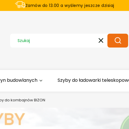
Zamów do 13.00 a wyślemy jeszcze dzisiaj
U nas na zwrot aż 21 dni
Wyczyść
Szuka
zyn budowlanych
Szyby do ładowarki teleskopowej
by do kombajnów BIZON