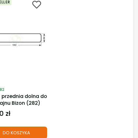
ELLER
duktu
282
 przednia dolna do
jnu Bizon (282)
0 zł
DO KOSZYKA