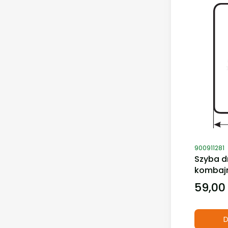
Kod produ
900911281
Szyba d
kombajn
59,00 
Cena
D