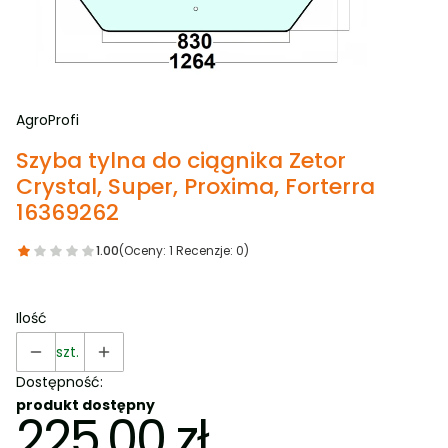
AgroProfi
Szyba tylna do ciągnika Zetor
Crystal, Super, Proxima, Forterra
16369262
1.00
(Oceny: 1 Recenzje: 0)
Ilość
szt.
Dostępność:
produkt dostępny
225,00 zł
Cena