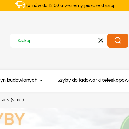
Zamów do 13.00 a wyślemy jeszcze dzisiaj
U nas na zwrot aż 21 dni
Wyczyść
Szuka
zyn budowlanych
Szyby do ładowarki teleskopowej
50-2 (2019-)