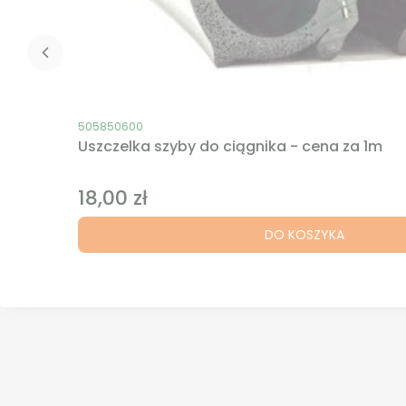
Kod produktu
505850600
Uszczelka szyby do ciągnika - cena za 1m
18,00 zł
Cena
DO KOSZYKA