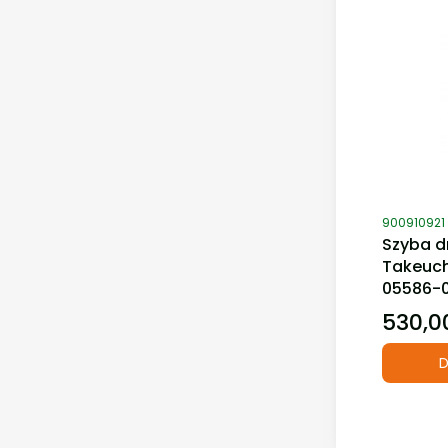
Kod produ
900910921
Szyba d
Takeuch
05586-
530,00
Cena
D