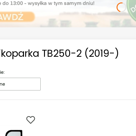
ikoparka TB250-2 (2019-)
ie:
ne