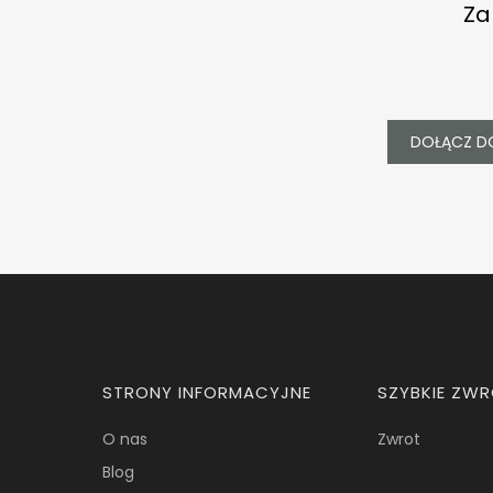
Za
DOŁĄCZ D
Linki w stopce
STRONY INFORMACYJNE
SZYBKIE ZW
O nas
Zwrot
Blog