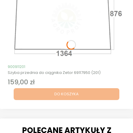
Kod produktu
900911201
Szyba przednia do ciągnika Zetor 69117950 (201)
159,00 zł
Cena
DO KOSZYKA
POLECANE ARTYKUŁY Z