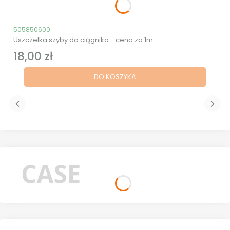
Kod produktu
505850600
Uszczelka szyby do ciągnika - cena za 1m
18,00 zł
Cena
DO KOSZYKA