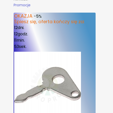
Promocje
Koniec menu
OKAZJA
-5%
Śpiesz się, oferta kończy się za:
12
dni.
12
godz.
11
min.
53
sek.