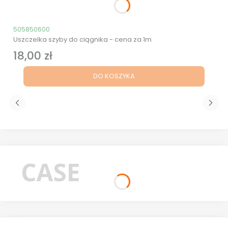
Kod produktu
505850600
Uszczelka szyby do ciągnika - cena za 1m
18,00 zł
Cena
DO KOSZYKA