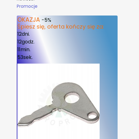
Promocje
Koniec menu
OKAZJA
-5%
Śpiesz się, oferta kończy się za:
12
dni.
12
godz.
11
min.
53
sek.